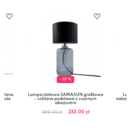
- 37 %
zklana
Lampa stołowa SAMASUN grafitowa
Lam
 złote
– szklana podstawa z czarnym
nakastl
abażurem
ł
233.00 zł
369.00 zł