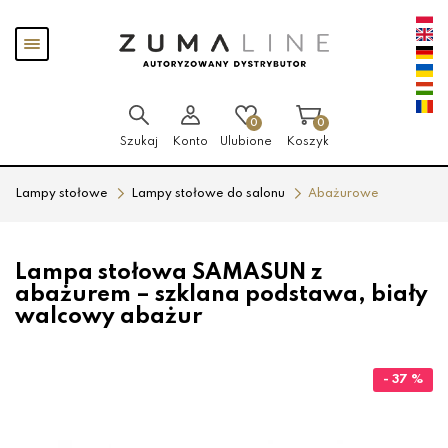
Przejdź
Przejdź
Pokaż
do menu
do
menu
głównego
menu
w
stopce
0
0
Szukaj
Konto
Ulubione
Koszyk
Lampy stołowe
Lampy stołowe do salonu
Abażurowe
Lampa stołowa SAMASUN z
abażurem – szklana podstawa, biały
walcowy abażur
- 37 %