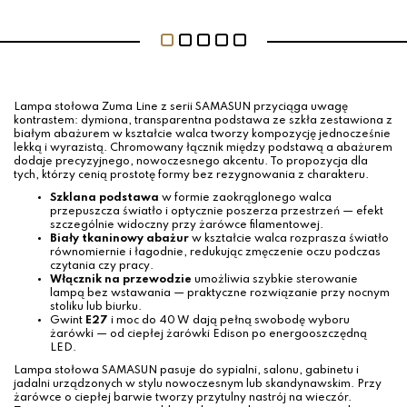
Lampa stołowa Zuma Line z serii SAMASUN przyciąga uwagę
kontrastem: dymiona, transparentna podstawa ze szkła zestawiona z
białym abażurem w kształcie walca tworzy kompozycję jednocześnie
lekką i wyrazistą. Chromowany łącznik między podstawą a abażurem
dodaje precyzyjnego, nowoczesnego akcentu. To propozycja dla
tych, którzy cenią prostotę formy bez rezygnowania z charakteru.
Szklana podstawa
w formie zaokrąglonego walca
przepuszcza światło i optycznie poszerza przestrzeń — efekt
szczególnie widoczny przy żarówce filamentowej.
Biały tkaninowy abażur
w kształcie walca rozprasza światło
równomiernie i łagodnie, redukując zmęczenie oczu podczas
czytania czy pracy.
Włącznik na przewodzie
umożliwia szybkie sterowanie
lampą bez wstawania — praktyczne rozwiązanie przy nocnym
stoliku lub biurku.
Gwint
E27
i moc do 40 W dają pełną swobodę wyboru
żarówki — od ciepłej żarówki Edison po energooszczędną
LED.
Lampa stołowa SAMASUN pasuje do sypialni, salonu, gabinetu i
jadalni urządzonych w stylu nowoczesnym lub skandynawskim. Przy
żarówce o ciepłej barwie tworzy przytulny nastrój na wieczór.