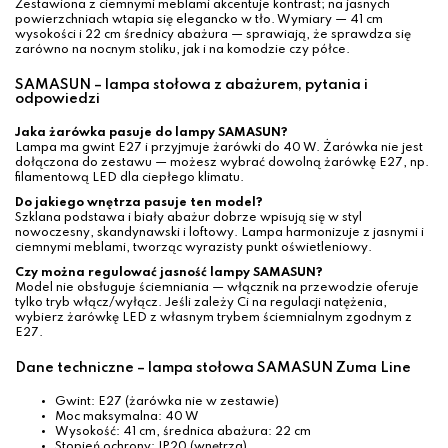
Zestawiona z ciemnymi meblami akcentuje kontrast; na jasnych
powierzchniach wtapia się elegancko w tło. Wymiary — 41 cm
wysokości i 22 cm średnicy abażura — sprawiają, że sprawdza się
zarówno na nocnym stoliku, jak i na komodzie czy półce.
SAMASUN – lampa stołowa z abażurem, pytania i
odpowiedzi
Jaka żarówka pasuje do lampy SAMASUN?
Lampa ma gwint E27 i przyjmuje żarówki do 40 W. Żarówka nie jest
dołączona do zestawu — możesz wybrać dowolną żarówkę E27, np.
filamentową LED dla ciepłego klimatu.
Do jakiego wnętrza pasuje ten model?
Szklana podstawa i biały abażur dobrze wpisują się w styl
nowoczesny, skandynawski i loftowy. Lampa harmonizuje z jasnymi i
ciemnymi meblami, tworząc wyrazisty punkt oświetleniowy.
Czy można regulować jasność lampy SAMASUN?
Model nie obsługuje ściemniania — włącznik na przewodzie oferuje
tylko tryb włącz/wyłącz. Jeśli zależy Ci na regulacji natężenia,
wybierz żarówkę LED z własnym trybem ściemnialnym zgodnym z
E27.
Dane techniczne – lampa stołowa SAMASUN Zuma Line
Gwint: E27 (żarówka nie w zestawie)
Moc maksymalna: 40 W
Wysokość: 41 cm, średnica abażura: 22 cm
Stopień ochrony: IP20 (wnętrza)