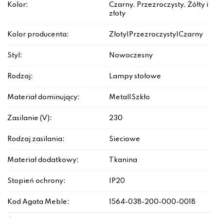
Kolor:
Czarny, Przezroczysty, Żółty i
złoty
Kolor producenta:
Złoty|Przezroczysty|Czarny
Styl:
Nowoczesny
Rodzaj:
Lampy stołowe
Materiał dominujący:
Metal|Szkło
Zasilanie (V):
230
Rodzaj zasilania:
Sieciowe
Materiał dodatkowy:
Tkanina
Stopień ochrony:
IP20
Kod Agata Meble:
1564-038-200-000-0018