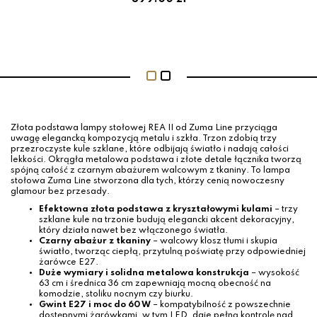
Złota podstawa lampy stołowej REA II od Zuma Line przyciąga
uwagę elegancką kompozycją metalu i szkła. Trzon zdobią trzy
przezroczyste kule szklane, które odbijają światło i nadają całości
lekkości. Okrągła metalowa podstawa i złote detale łącznika tworzą
spójną całość z czarnym abażurem walcowym z tkaniny. To lampa
stołowa Zuma Line stworzona dla tych, którzy cenią nowoczesny
glamour bez przesady.
Efektowna złota podstawa z kryształowymi kulami
– trzy
szklane kule na trzonie budują elegancki akcent dekoracyjny,
który działa nawet bez włączonego światła.
Czarny abażur z tkaniny
– walcowy klosz tłumi i skupia
światło, tworząc ciepłą, przytulną poświatę przy odpowiedniej
żarówce E27.
Duże wymiary i solidna metalowa konstrukcja
– wysokość
63 cm i średnica 36 cm zapewniają mocną obecność na
komodzie, stoliku nocnym czy biurku.
Gwint E27 i moc do 60 W
– kompatybilność z powszechnie
dostępnymi żarówkami, w tym LED, daje pełną kontrolę nad