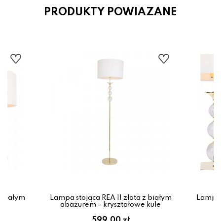
PRODUKTY POWIAZANE
 białym
Lampa stojąca REA II złota z białym
Lampa 
le
abażurem – kryształowe kule
a
599.00 zł