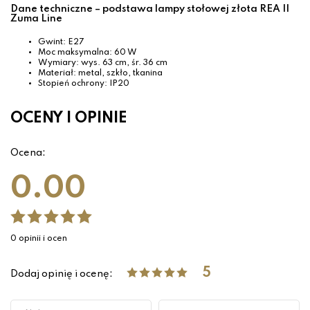
Dane techniczne – podstawa lampy stołowej złota REA II
Zuma Line
Gwint: E27
Moc maksymalna: 60 W
Wymiary: wys. 63 cm, śr. 36 cm
Materiał: metal, szkło, tkanina
Stopień ochrony: IP20
OCENY I OPINIE
Ocena:
0.00
0 opinii i ocen
5
Dodaj opinię i ocenę: