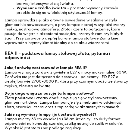
barwą i intensywnością światła.
Wymienne źródło światła
– prostota wymiany żarówki
przekłada się na wieloletnią użyteczność lampy.
Lampa sprawdzi się jako główne oświetlenie w salonie w stylu
glamour lub nowoczesnym, a przy lampce nocnej w sypialni tworzy
miękką, nastrojową atmosferę. Złoto i czerń to połączenie, które
pasuje do wnętrz z akcentami mosiądzu, czarnych ram czy białych
ścian. Przy żarówce o ciepłej barwie lampa stołowe Zuma Line
wprowadza intymny klimat idealny do relaksu wieczorami.
REA II – podstawa lampy stołowej złota, pytania i
odpowiedzi
Jaką żarówkę zastosować w lampie REA II?
Lampa wymaga żarówki z gwintem E27 o mocy maksymalnej 60 W.
Żarówka nie jest dołączona do zestawu – polecamy LED E27 o
ciepłej barwie 2700–3000 K, która przy czarnym abażurze stworzy
miękką, złocistą poświatę.
Do jakiego wnętrza pasuje ta lampa stołowa?
Złota podstawa i czarny abażur wpisują się w styl nowoczesny,
glamour i art deco. Lampa komponuje się z meblami w odcieniach
złota, szarości i czerni oraz z tapicerką w aksamitnych tkaninach.
Jakie są wymiary lampy i jak ustawić wysokość?
Lampa mierzy 63 cm wysokości i 36 cm średnicy – to duży format
odpowiedni na komodę, szeroką szafkę nocną lub stolik w salonie.
Wysokość jest stała i nie podlega regulacji.