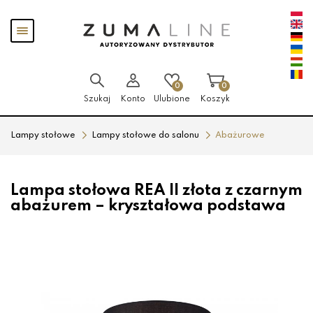
Przejdź
Przejdź
Pokaż
do menu
do
menu
głównego
menu
w
stopce
0
0
Szukaj
Konto
Ulubione
Koszyk
Lampy stołowe
Lampy stołowe do salonu
Abażurowe
Lampa stołowa REA II złota z czarnym
abażurem – kryształowa podstawa