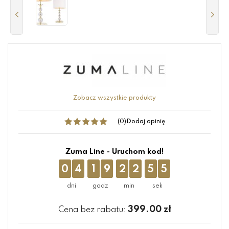
Zobacz wszystkie produkty
(0)
Dodaj opinię
Zuma Line - Uruchom kod!
0
4
1
9
2
2
5
4
399.00
zł
Cena bez rabatu: