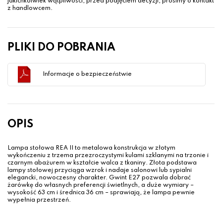
jakichkolwiek wątpliwości, przed podjęciem decyzji, prosimy o kontakt
z handlowcem.
PLIKI DO POBRANIA
Informacje o bezpieczeństwie
OPIS
Lampa stołowa REA II to metalowa konstrukcja w złotym
wykończeniu z trzema przezroczystymi kulami szklanymi na trzonie i
czarnym abażurem w kształcie walca z tkaniny. Złota podstawa
lampy stołowej przyciąga wzrok i nadaje salonowi lub sypialni
elegancki, nowoczesny charakter. Gwint E27 pozwala dobrać
żarówkę do własnych preferencji świetlnych, a duże wymiary –
wysokość 63 cm i średnica 36 cm – sprawiają, że lampa pewnie
wypełnia przestrzeń.