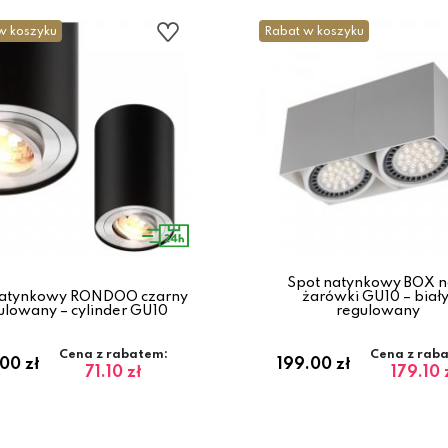
w koszyku
Rabat w koszyku
Spot natynkowy BOX n
natynkowy RONDOO czarny
żarówki GU10 – biały
ulowany – cylinder GU10
regulowany
Cena z rabatem:
Cena z rab
00 zł
199.00 zł
71.10 zł
179.10 