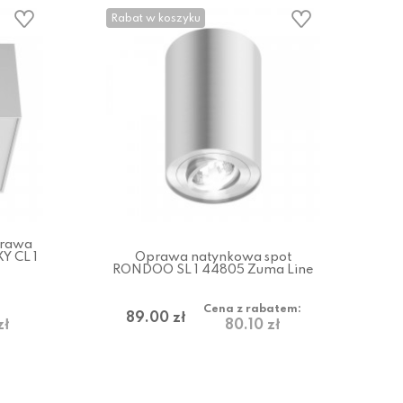
Rabat w koszyku
prawa
Y CL 1
Oprawa natynkowa spot
RONDOO SL 1 44805 Zuma Line
Cena z rabatem:
89.00 zł
zł
80.10 zł