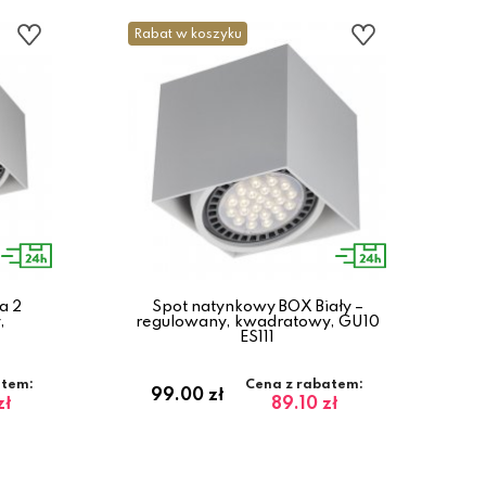
Rabat w koszyku
a 2
Spot natynkowy BOX Biały –
,
regulowany, kwadratowy, GU10
ES111
atem:
Cena z rabatem:
99.00 zł
zł
89.10 zł