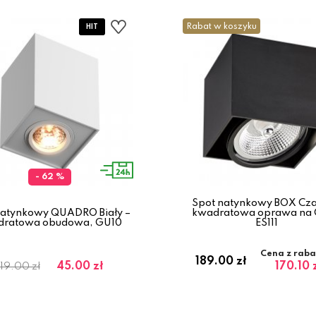
Rabat w koszyku
- 62 %
Spot natynkowy BOX Cza
natynkowy QUADRO Biały –
kwadratowa oprawa na
dratowa obudowa, GU10
ES111
Cena z rab
189.00 zł
45.00 zł
170.10 
119.00 zł