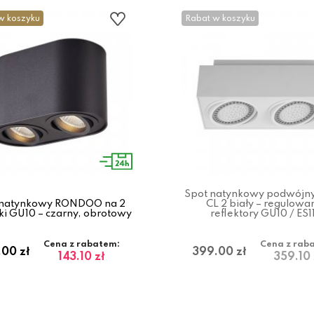
w koszyku
Rabat w koszyku
Spot natynkowy podwójn
 natynkowy RONDOO na 2
CL 2 biały – regulowa
i GU10 – czarny, obrotowy
reflektory GU10 / ES1
Cena z rabatem:
Cena z rab
.00 zł
399.00 zł
143.10 zł
359.10 