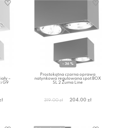
- 36 %
Prostokątna czarna oprawa
iały –
natynkowa regulowana spot BOX
ki G9
SL 2 Zuma Line
zł
204.00 zł
319.00 zł