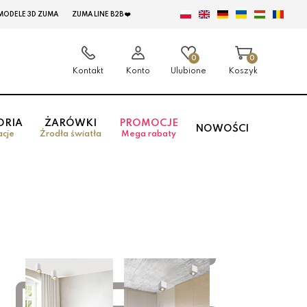
MODELE 3D ZUMA
ZUMA LINE B2B ❤️
0
0
Kontakt
Konto
Ulubione
Koszyk
ORIA
ŻARÓWKI
PROMOCJE
NOWOŚCI
acje
Źrodła światła
Mega rabaty