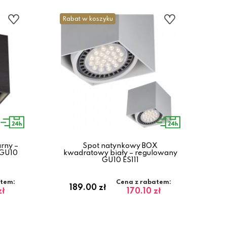
Rabat w koszyku
rny –
Spot natynkowy BOX
 GU10
kwadratowy biały – regulowany
GU10 ES111
atem:
Cena z rabatem:
189.00 zł
zł
170.10 zł