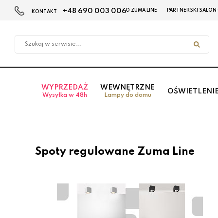
+48 690 003 006
O ZUMA LINE
PARTNERSKI SALON
KONTAKT
Przejdź
Przejdź
do menu
do
głównego
menu
w
stopce
WYPRZEDAŻ
WEWNĘTRZNE
OŚWIETLENI
Wysyłka w 48h
Lampy do domu
Spoty regulowane Zuma Line