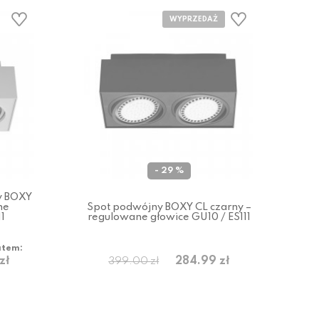
- 29 %
y BOXY
ne
Spot podwójny BOXY CL czarny –
11
regulowane głowice GU10 / ES111
atem:
zł
284.99 zł
399.00 zł