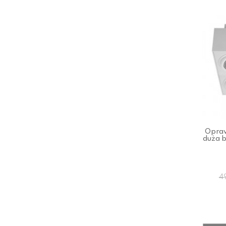
Opra
duża b
4