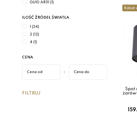
GU10 AR111 (1)
Rabat 
ILOŚĆ ŹRÓDEŁ ŚWIATŁA
1 (34)
2 (12)
4 (1)
CENA
-
Spot
FILTRUJ
żarówk
159