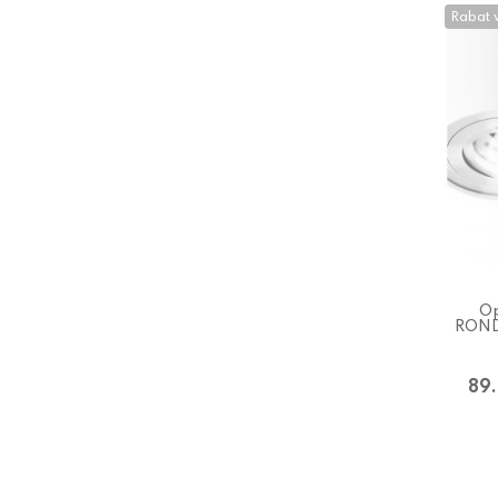
Rabat 
Op
ROND
89.