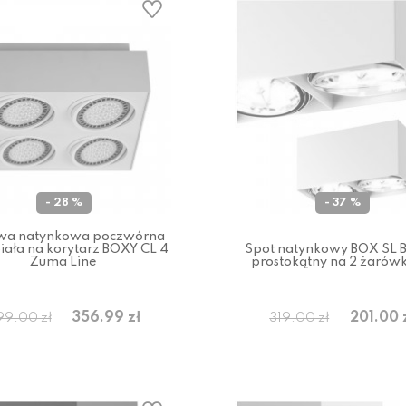
- 28 %
- 37 %
wa natynkowa poczwórna
iała na korytarz BOXY CL 4
Spot natynkowy BOX SL B
Zuma Line
prostokątny na 2 żarów
356.99 zł
201.00 
99.00 zł
319.00 zł