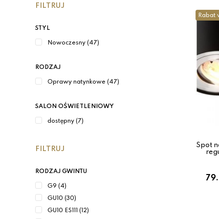
FILTRUJ
Rabat 
STYL
Nowoczesny (47)
RODZAJ
Oprawy natynkowe (47)
SALON OŚWIETLENIOWY
dostępny (7)
Spot 
FILTRUJ
reg
RODZAJ GWINTU
79.
G9 (4)
GU10 (30)
GU10 ES111 (12)