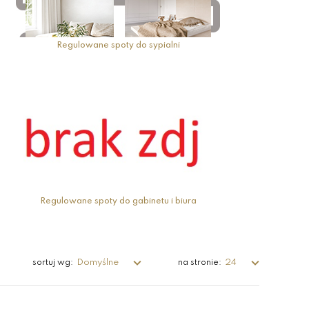
Regulowane spoty do sypialni
Regulowane spoty do gabinetu i biura
Domyślne
24
sortuj wg:
na stronie: