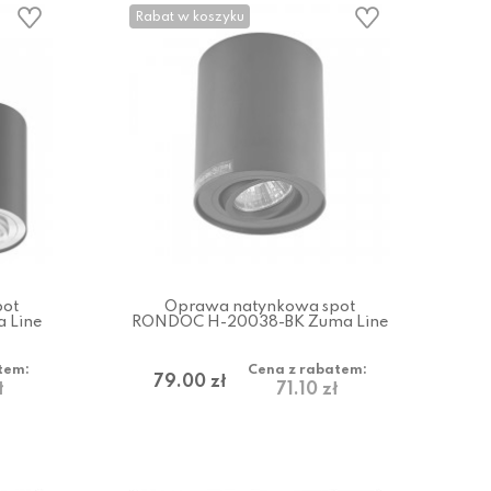
Rabat w koszyku
pot
Oprawa natynkowa spot
 Line
RONDOC H-20038-BK Zuma Line
tem:
Cena z rabatem:
79.00 zł
ł
71.10 zł