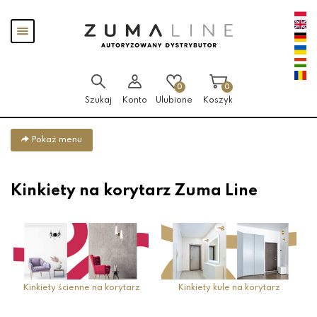
Przejdź
Przejdź
Pokaż
do menu
do
menu
głównego
menu
w
stopce
0
0
Szukaj
Konto
Ulubione
Koszyk
Pokaż menu
Kinkiety na korytarz Zuma Line
Kinkiety ścienne na korytarz
Kinkiety kule na korytarz