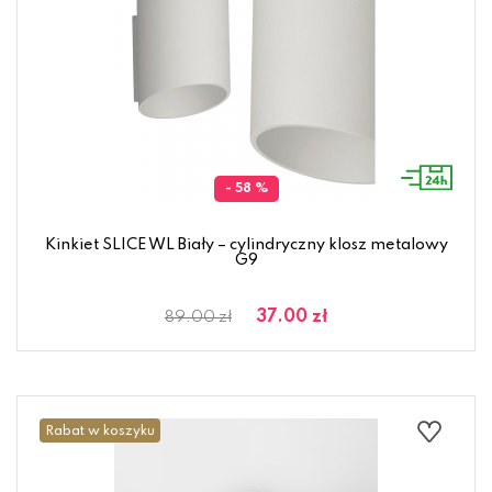
- 58 %
Kinkiet SLICE WL Biały – cylindryczny klosz metalowy
G9
37.00 zł
89.00 zł
Rabat w koszyku