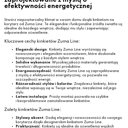
zaprojektowane z myślą o
efektywności energetycznej
Stwórz niepowtarzalny klimat w swoim domu dzięki kinkietom na
korytarz od Zuma Line. Te eleganckie i funkcjonalne źródła światła są
idealne do każdego wnętrza, dodając mu stylu i zapewniając
odpowiednie oświetlenie.
Kluczowe cechy kinkietów Zuma Line:
Elegancki design
: Kinkiety Zuma Line wyróżniają się
nowoczesnym i eleganckim wzornictwem, które doskonale
komponuje się z każdym stylem wnętrza.
Solidne wykonanie
: Wysokiej jakości materiały gwarantują
trwałość i długowieczność produktów.
Energooszczędność
: Kinkiety Zuma Line są zaprojektowane
z myślą o efektywności energetycznej, co pozwala na
oszczędność energii.
Różnorodność stylów i kolorów
: Znajdziesz kinkiety, które
idealnie wpasują się w Twoje wnętrze, niezależnie od jego
stylu.
Łatwa instalacja
: Prosty montaż pozwala na szybkie
i bezproblemowe zainstalowanie kinkietów.
Zalety kinkietów Zuma Line:
Stylowy akcent
: Dodaj elegancji i nowoczesności do swojego
korytarza dzięki designerskim kinkietom Zuma Line.
Praktyczność
: Kinkiety są idealne do oświetlenia wąskich