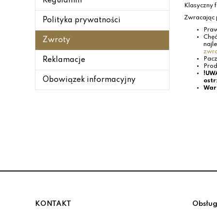
Regulamin
Klasyczny f
Zwracając 
Polityka prywatności
Praw
Chęć
Zwroty
najl
zwro
Reklamacje
Pacz
Prod
!UWA
Obowiązek informacyjny
ostr
Waru
KONTAKT
Obsług