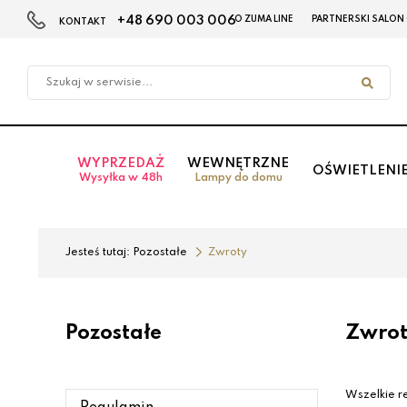
+48 690 003 006
O ZUMA LINE
PARTNERSKI SALON
KONTAKT
Przejdź
Przejdź
do menu
do
głównego
menu
w
stopce
WYPRZEDAŻ
WEWNĘTRZNE
OŚWIETLENI
Wysyłka w 48h
Lampy do domu
Jesteś tutaj:
Pozostałe
Zwroty
Pozostałe
Zwrot
Wszelkie r