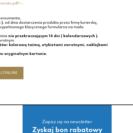
zwrotu.pdf<-
.
Konsumenta,
 )
, od dnia dostarczenia produktu przez firmę kurierską,
 wypełnionego klasycznego formularza na maila
minie
nie przekraczającym 14 dni ( kalendarzowych ).
zwrotnym.
tów: kolorową taśmą, etykietami zwrotnymi, naklejkami
w oryginalnym kartonie.
U ONLINE
Zapisz się na newsletter
Zyskaj bon rabatowy