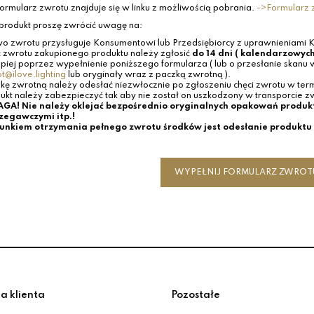
ormularz zwrotu znajduje się w linku z możliwością pobrania.
->Formularz 
produkt proszę zwrócić uwagę na:
o zwrotu przysługuje Konsumentowi lub Przedsiębiorcy z uprawnieniami 
 zwrotu zakupionego produktu należy zgłosić
do 14 dni ( kalendarzowych
epiej poprzez wypełnienie poniższego formularza ( lub o przesłanie skanu
t@ilove.lighting
lub oryginały wraz z paczką zwrotną ).
kę zwrotną należy odesłać niezwłocznie po zgłoszeniu chęci zwrotu w ter
ukt należy zabezpieczyć tak aby nie został on uszkodzony w transporcie 
GA! Nie należy oklejać bezpośrednio oryginalnych opakowań produk
zegawczymi itp.!
nkiem otrzymania pełnego zwrotu środków jest odesłanie produktu 
WYPEŁNIJ FORMULARZ ZWROT
a klienta
Pozostałe