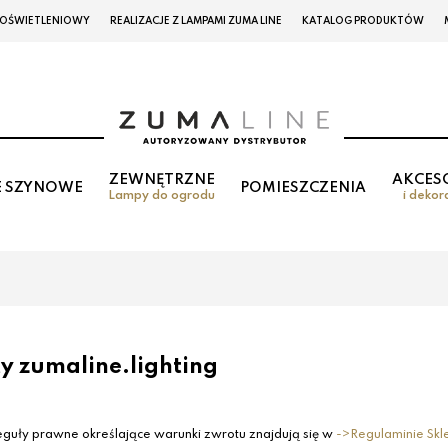
 OŚWIETLENIOWY
REALIZACJE Z LAMPAMI ZUMA LINE
KATALOG PRODUKTÓW
ZEWNĘTRZNE
AKCES
E SZYNOWE
POMIESZCZENIA
Lampy do ogrodu
i dekor
y zumaline.lighting
eguły prawne określające warunki zwrotu znajdują się w
->Regulaminie Skl