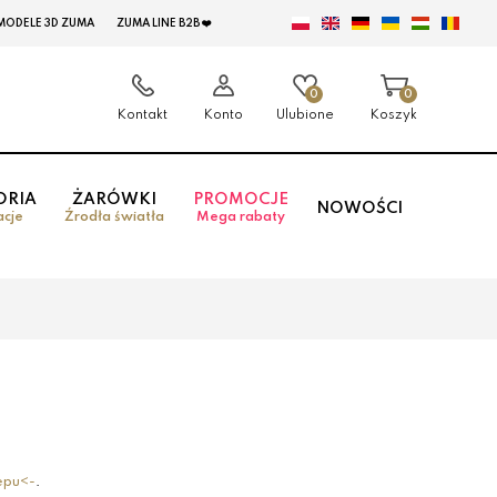
MODELE 3D ZUMA
ZUMA LINE B2B ❤️
0
0
Kontakt
Konto
Ulubione
Koszyk
ORIA
ŻARÓWKI
PROMOCJE
NOWOŚCI
acje
Źrodła światła
Mega rabaty
epu<-
.