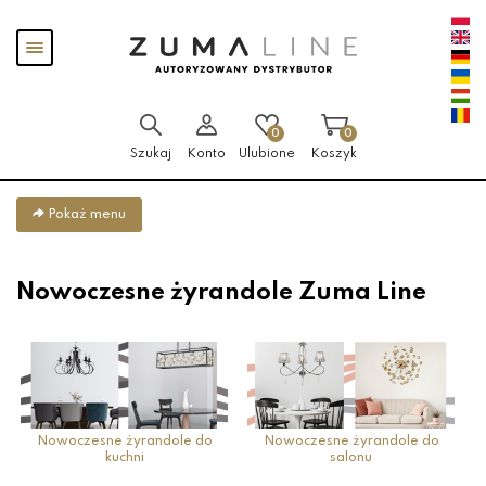
Przejdź
Przejdź
Pokaż
do menu
do
menu
głównego
menu
w
stopce
0
0
Szukaj
Konto
Ulubione
Koszyk
Pokaż menu
Nowoczesne żyrandole Zuma Line
Nowoczesne żyrandole do
Nowoczesne żyrandole do
kuchni
salonu