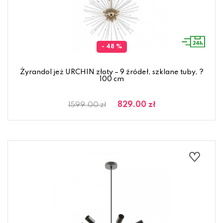
- 48 %
Żyrandol jeż URCHIN złoty – 9 źródeł, szklane tuby, ?
100 cm
829.00 zł
1599.00 zł