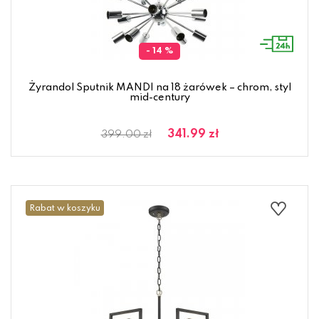
- 14 %
Żyrandol Sputnik MANDI na 18 żarówek – chrom, styl
mid-century
341.99 zł
399.00 zł
Rabat w koszyku