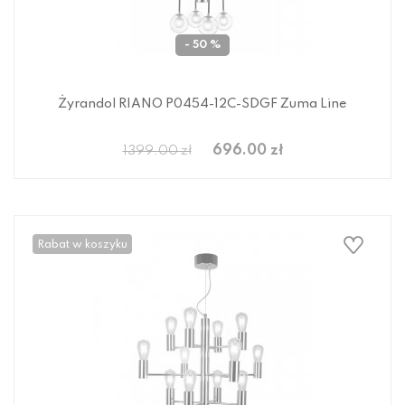
- 50 %
Żyrandol RIANO P0454-12C-SDGF Zuma Line
696.00 zł
1399.00 zł
Rabat w koszyku