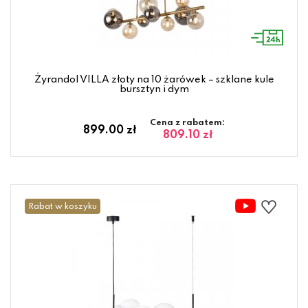
Żyrandol VILLA złoty na 10 żarówek – szklane kule
bursztyn i dym
Cena z rabatem:
899.00 zł
809.10 zł
Rabat w koszyku