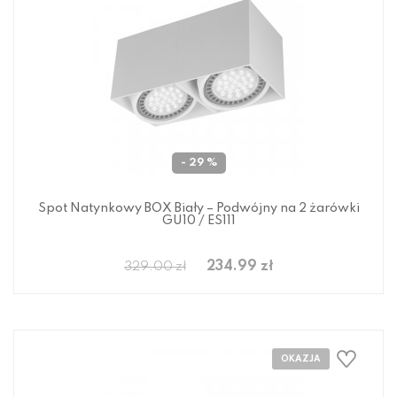
- 29 %
Spot Natynkowy BOX Biały – Podwójny na 2 żarówki
GU10 / ES111
234.99 zł
329.00 zł