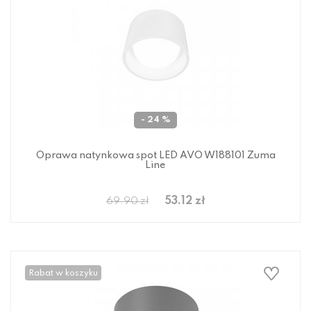
- 24 %
Oprawa natynkowa spot LED AVO W188101 Zuma
Line
53.12 zł
69.90 zł
Rabat w koszyku