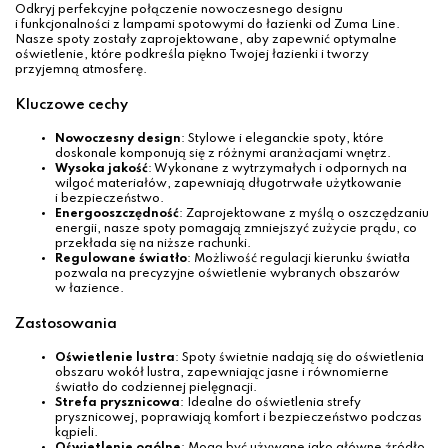
Odkryj perfekcyjne połączenie nowoczesnego designu
i funkcjonalności z lampami spotowymi do łazienki od Zuma Line.
Nasze spoty zostały zaprojektowane, aby zapewnić optymalne
oświetlenie, które podkreśla piękno Twojej łazienki i tworzy
przyjemną atmosferę.
Kluczowe cechy
Nowoczesny design
: Stylowe i eleganckie spoty, które
doskonale komponują się z różnymi aranżacjami wnętrz.
Wysoka jakość
: Wykonane z wytrzymałych i odpornych na
wilgoć materiałów, zapewniają długotrwałe użytkowanie
i bezpieczeństwo.
Energooszczędność
: Zaprojektowane z myślą o oszczędzaniu
energii, nasze spoty pomagają zmniejszyć zużycie prądu, co
przekłada się na niższe rachunki.
Regulowane światło
: Możliwość regulacji kierunku światła
pozwala na precyzyjne oświetlenie wybranych obszarów
w łazience.
Zastosowania
Oświetlenie lustra
: Spoty świetnie nadają się do oświetlenia
obszaru wokół lustra, zapewniając jasne i równomierne
światło do codziennej pielęgnacji.
Strefa prysznicowa
: Idealne do oświetlenia strefy
prysznicowej, poprawiają komfort i bezpieczeństwo podczas
kąpieli.