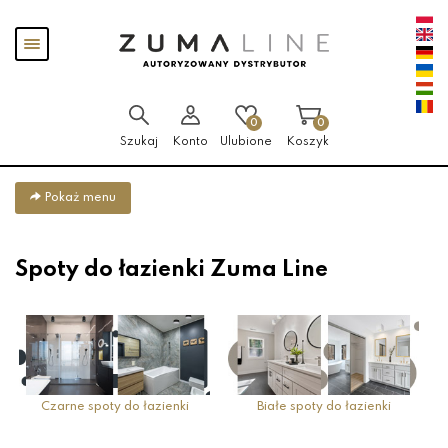
Przejdź
Przejdź
Pokaż
do menu
do
menu
głównego
menu
w
stopce
0
0
Szukaj
Konto
Ulubione
Koszyk
Pokaż menu
Spoty do łazienki Zuma Line
Czarne spoty do łazienki
Białe spoty do łazienki