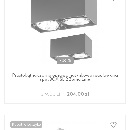
- 36 %
Prostokątna czarna oprawa natynkowa regulowana
spot BOX SL 2 Zuma Line
204.00 zł
319.00 zł
Rabat w koszyku