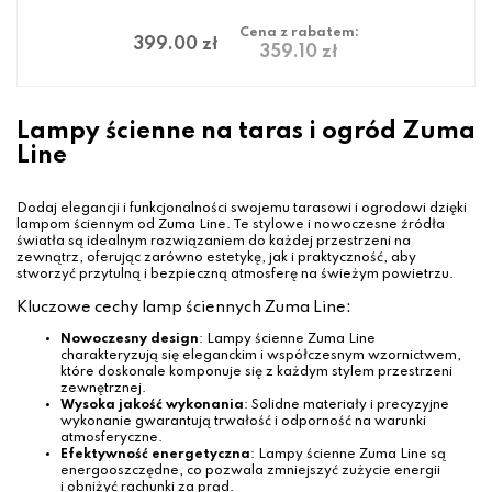
Cena z rabatem:
399.00 zł
359.10 zł
Lampy ścienne na taras i ogród Zuma
Line
Dodaj elegancji i funkcjonalności swojemu tarasowi i ogrodowi dzięki
lampom ściennym od Zuma Line. Te stylowe i nowoczesne źródła
światła są idealnym rozwiązaniem do każdej przestrzeni na
zewnątrz, oferując zarówno estetykę, jak i praktyczność, aby
stworzyć przytulną i bezpieczną atmosferę na świeżym powietrzu.
Kluczowe cechy lamp ściennych Zuma Line:
Nowoczesny design
: Lampy ścienne Zuma Line
charakteryzują się eleganckim i współczesnym wzornictwem,
które doskonale komponuje się z każdym stylem przestrzeni
zewnętrznej.
Wysoka jakość wykonania
: Solidne materiały i precyzyjne
wykonanie gwarantują trwałość i odporność na warunki
atmosferyczne.
Efektywność energetyczna
: Lampy ścienne Zuma Line są
energooszczędne, co pozwala zmniejszyć zużycie energii
i obniżyć rachunki za prąd.