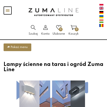
Przejdź
Przejdź
Pokaż
do menu
do
menu
głównego
menu
w
stopce
0
0
Szukaj
Konto
Ulubione
Koszyk
Pokaż menu
Lampy ścienne na taras i ogród Zuma
Line