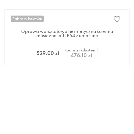
Oprawa warsztatowa hermetyczna okrągła
mosiężna IP64 A14SZ Zuma Line
Cena z rabatem:
499.00 zł
449.10 zł
Rabat w koszyku