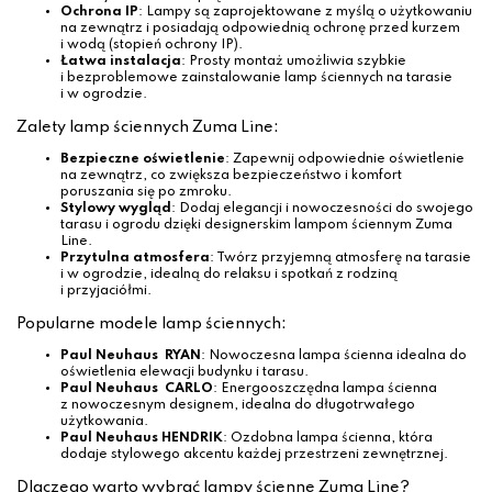
Ochrona IP
: Lampy są zaprojektowane z myślą o użytkowaniu
na zewnątrz i posiadają odpowiednią ochronę przed kurzem
i wodą (stopień ochrony IP).
Łatwa instalacja
: Prosty montaż umożliwia szybkie
i bezproblemowe zainstalowanie lamp ściennych na tarasie
i w ogrodzie.
Zalety lamp ściennych Zuma Line:
Bezpieczne oświetlenie
: Zapewnij odpowiednie oświetlenie
na zewnątrz, co zwiększa bezpieczeństwo i komfort
poruszania się po zmroku.
Stylowy wygląd
: Dodaj elegancji i nowoczesności do swojego
tarasu i ogrodu dzięki designerskim lampom ściennym Zuma
Line.
Przytulna atmosfera
: Twórz przyjemną atmosferę na tarasie
i w ogrodzie, idealną do relaksu i spotkań z rodziną
i przyjaciółmi.
Popularne modele lamp ściennych:
Paul Neuhaus RYAN​
: Nowoczesna lampa ścienna idealna do
oświetlenia elewacji budynku i tarasu.
Paul Neuhaus CARLO​
: Energooszczędna lampa ścienna
z nowoczesnym designem, idealna do długotrwałego
użytkowania.
Paul Neuhaus HENDRIK
: Ozdobna lampa ścienna, która
dodaje stylowego akcentu każdej przestrzeni zewnętrznej.
Dlaczego warto wybrać lampy ścienne Zuma Line?