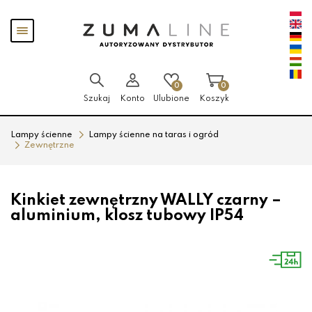
Przejdź
Przejdź
Pokaż
do menu
do
menu
głównego
menu
w
stopce
0
0
Szukaj
Konto
Ulubione
Koszyk
Lampy ścienne
Lampy ścienne na taras i ogród
Zewnętrzne
Kinkiet zewnętrzny WALLY czarny –
aluminium, klosz tubowy IP54