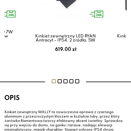
LED 7W
 New
Kinkiet zewnętrzny LED RYAN
Kinkie
Antracyt – IP54, 2 źródła, 5W
619.00 zł
OPIS
Kinkiet zewnętrzny WALLY to nowoczesna oprawa z czarnego
aluminium z przezroczystym kloszem w kształcie tuby, przez który
żarówka filamentowa tworzy efektowny akcent świetlny. Sprawdza
się przy wejściu do domu, na ganku i tarasie, nadając elewacji
minimalistyczny, miejski charakter. Stopień ochrony IP54 chroni