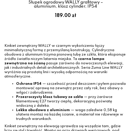
Słupek ogrodowy WALLY grafitowy –
aluminium, klosz cylinder, IP54
189.00 zł
Kinkiet zewnętrzny WALLY w czarnym wykończeniu łączy
minimalistyczną formę z przemyślaną konstrukcją. Cylindryczna
obudowa z aluminium trzyma pionową tubę ze szkła, która eksponuje
źródło światła niczym latarnia miejska. Ta
czarna lampa
zewnętrzna na ścianę
pasuje zarówno do nowoczesnych elewacji,
jak i industrialnych detali architektonicznych. Seria Zuma Line WALLY
wyróżnia się prostotą linii i wysoką odpornością na warunki
atmosferyczne.
Ochrona IP54
— szczelność przed deszczem i pyłem pozwala
montować oprawę na zewnątrz przez cały rok, bez obawy o
wilgoć i zabrudzenia.
Przezroczysty klosz tubowy ze szkła
— przy żarówce
filamentowej E27 tworzy ciepłą, dekoracyjną poświatę
widoczną z daleka.
Lekka obudowa z aluminium
— waga zaledwie 0,58 kg
ułatwia montaż na każdej ścianie, a materiał nie rdzewieje w
trudnych warunkach.
Kinkiet zewnętrzny na elewację sprawdza się wszędzie tam, gdzie
liczy się styl i trwałość. Montuj go przy drzwiach wejściowych, pod