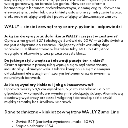
wiatą garażową, na tarasie lub ganku. Nowoczesna forma
harmonizuje z betonem architektonicznym, ciemną cegłą i drewnem
elewacyjnym. Jeden lub dwa kinkiety ustawione symetrycznie tworzą
efekt podkreślający wejście i poprawiający widoczność po zmroku.
WALLY – kinkiet zewnętrzny czarny, pytania i odpowiedzi
Jaką żarówkę wybrać do kinkietu WALLY i czy jest w zestawie?
Oprawa ma gwint E27 i obsługuje żarówki do 60 W — źródło światła
nie jest dołączone do zestawu. Najlepszy efekt wizualny daje
żarówka LED filamentowa w kształcie tuby T30 lub T45, która
wygląda efektownie przez przezroczysty klosz.
Do jakiego stylu wnętrza i elewacji pasuje ten kinkiet?
Czarna oprawa z prostą tubą wpisuje się w styl nowoczesny,
industrialny i skandynawski. Dobrze komponuje się z ciemnymi
okładzinami elewacyjnymi, szarym betonem oraz drewnem w
naturalnych barwach.
Jakie są wymiary kinkietu i jak go konserwować?
Oprawa mierzy 28,9 cm wysokości, 9,7 cm szerokości i 6,5 cm
głębokości — kompaktowe wymiary nie obciążają ściany. Aluminiową
obudowę wystarczy przetrzeć wilgotną ściereczką; szkło czyść
miękką szmatką bez środków ściernych.
Dane techniczne – kinkiet zewnętrzny WALLY Zuma Line
Gwint: E27 (żarówka wymienna, maks. 60 W)
Stopień ochrony: IP54