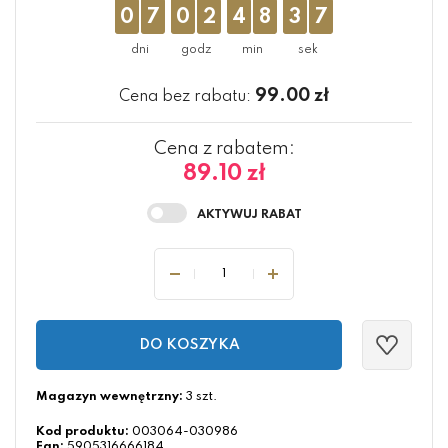
0
7
0
2
4
8
3
6
99.00
zł
Cena bez rabatu:
Cena z rabatem:
89.10 zł
DO KOSZYKA
Magazyn wewnętrzny:
3 szt.
Kod produktu:
003064-030986
Ean:
5905316666184