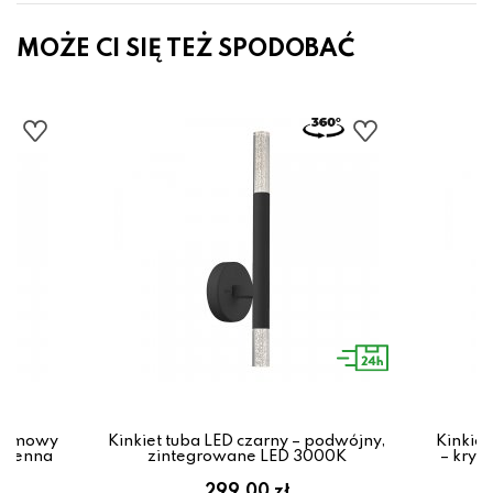
MOŻE CI SIĘ TEŻ SPODOBAĆ
hromowy
Kinkiet tuba LED czarny – podwójny,
Kinkie
zmienna
zintegrowane LED 3000K
– krys
299.00 zł