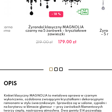
- 18 %
 czarna
Żyrandol klasyczny MAGNOLIA
 Zuma
czarny na 5 żarówek – kryształowe
Żyrand
zawieszki
– 5 ra
ł
179.00 zł
219.00 zł
OPIS
Kinkiet klasyczny MAGNOLIA to metalowa oprawa w czarnym
wykończeniu, ozdobiona zwisającymi kryształkami i dekoracyjnymi
ramionami w stylu świecznikowym. Sprawdza się w salonie, sypialni i
na korytarzu w klimacie glamour — przy żarówkach filamentowych
tworzy ciepłą, nastrojową atmosferę. Dwa gwinty E14 pozwalają