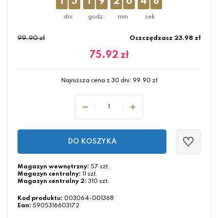
1
5
1
9
2
6
4
8
99.90 zł
Oszczędzasz 23.98 zł
75.92
zł
Najniższa cena z 30 dni:
99.90
zł
DO KOSZYKA
Magazyn wewnętrzny:
57 szt.
Magazyn centralny:
11 szt.
Magazyn centralny 2:
310 szt.
Kod produktu:
003064-001368
Ean:
5905316603172