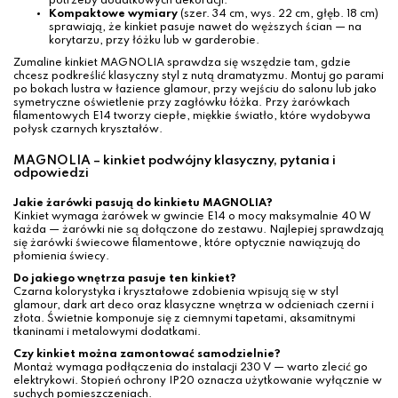
potrzeby dodatkowych dekoracji.
Kompaktowe wymiary
(szer. 34 cm, wys. 22 cm, głęb. 18 cm)
sprawiają, że kinkiet pasuje nawet do węższych ścian — na
korytarzu, przy łóżku lub w garderobie.
Zumaline kinkiet MAGNOLIA sprawdza się wszędzie tam, gdzie
chcesz podkreślić klasyczny styl z nutą dramatyzmu. Montuj go parami
po bokach lustra w łazience glamour, przy wejściu do salonu lub jako
symetryczne oświetlenie przy zagłówku łóżka. Przy żarówkach
filamentowych E14 tworzy ciepłe, miękkie światło, które wydobywa
połysk czarnych kryształów.
MAGNOLIA – kinkiet podwójny klasyczny, pytania i
odpowiedzi
Jakie żarówki pasują do kinkietu MAGNOLIA?
Kinkiet wymaga żarówek w gwincie E14 o mocy maksymalnie 40 W
każda — żarówki nie są dołączone do zestawu. Najlepiej sprawdzają
się żarówki świecowe filamentowe, które optycznie nawiązują do
płomienia świecy.
Do jakiego wnętrza pasuje ten kinkiet?
Czarna kolorystyka i kryształowe zdobienia wpisują się w styl
glamour, dark art deco oraz klasyczne wnętrza w odcieniach czerni i
złota. Świetnie komponuje się z ciemnymi tapetami, aksamitnymi
tkaninami i metalowymi dodatkami.
Czy kinkiet można zamontować samodzielnie?
Montaż wymaga podłączenia do instalacji 230 V — warto zlecić go
elektrykowi. Stopień ochrony IP20 oznacza użytkowanie wyłącznie w
suchych pomieszczeniach.