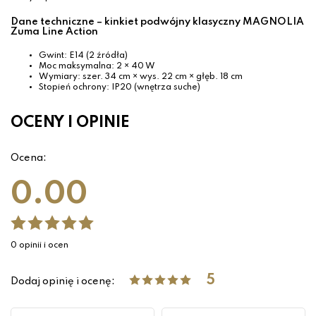
Dane techniczne – kinkiet podwójny klasyczny MAGNOLIA
Zuma Line Action
Gwint: E14 (2 źródła)
Moc maksymalna: 2 × 40 W
Wymiary: szer. 34 cm × wys. 22 cm × głęb. 18 cm
Stopień ochrony: IP20 (wnętrza suche)
OCENY I OPINIE
Ocena:
0.00
0 opinii i ocen
5
Dodaj opinię i ocenę: