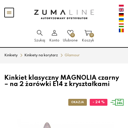
Przejdź
Przejdź
Pokaż
do menu
do
menu
głównego
menu
w
stopce
0
0
Szukaj
Konto
Ulubione
Koszyk
Kinkiety
Kinkiety na korytarz
Glamour
Kinkiet klasyczny MAGNOLIA czarny
– na 2 żarówki E14 z kryształkami
- 24 %