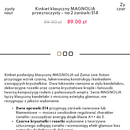
Żyra
oczysty
Kinkiet klasyczny MAGNOLIA
czarny
glamour
przezroczysty – na 2 żarówki E14
ł
89.00 zł
99.90 zł
Kinkiet podwójny klasyczny MAGNOLIA od Zuma Line Action
przyciąga wzrok czarną, lakierowaną konstrukcją i kaskadami
zwisających kryształków. Dwa łukowate ramiona w stylu kandelabru,
dekoracyjne rozetki oraz czarne kryształowe krople i łańcuszki
tworzą kompozycję rodem z pałacowych wnętrz. Seria MAGNOLIA
łączy klasyczny kandelabr z mroczną estetyką glamour, nie
rezygnując z jakości wykonania.
Dwie oprawki E14
przyjmują żarówki świecowe lub
filamentowe — możesz swobodnie regulować charakter
światła i oszczędzać energię dzięki klasie A++ do E.
Czarne kryształki i rozetki
wykonane z tworzywa
sztucznego odbijają światło i wzmacniają efekt glamour bez