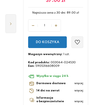
37.00
zł
Najniższa cena z 30 dni:
89.00
zł
DO KOSZYKA
Magazyn wewnętrzny:
1 szt.
Kod produktu:
003064-024530
Ean:
5905316608009
Wysyłka w ciągu 24 h
Darmowa dostawa
więcej
14 dni na zwrot
więcej
Informacja
o bezpieczeństwie
więcej