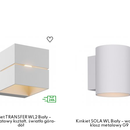
iet TRANSFER WL2 Biały –
towy kształt, światło góra-
Kinkiet SOLA WL Biały – w
dół
klosz metalowy G9