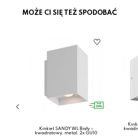
MOŻE CI SIĘ TEŻ SPODOBAĆ
TION
Kink
W, 5
Kinkiet SANDY WL Biały –
kwadra
kwadratowy, metal, 2x GU10