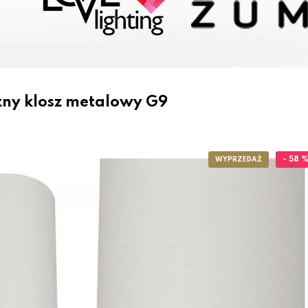
czny klosz metalowy G9
- 58 