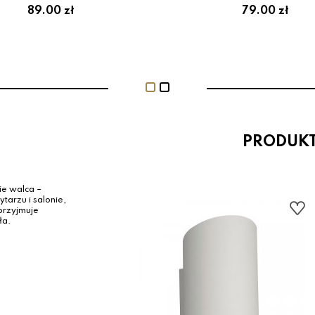
89.00 zł
79.00 zł
PRODUK
ie walca –
tarzu i salonie,
przyjmuje
ła.