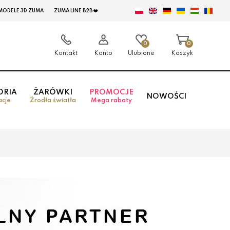
MODELE 3D ZUMA
ZUMA LINE B2B ❤️
0
0
Kontakt
Konto
Ulubione
Koszyk
ORIA
ŻARÓWKI
PROMOCJE
NOWOŚCI
acje
Źrodła światła
Mega rabaty