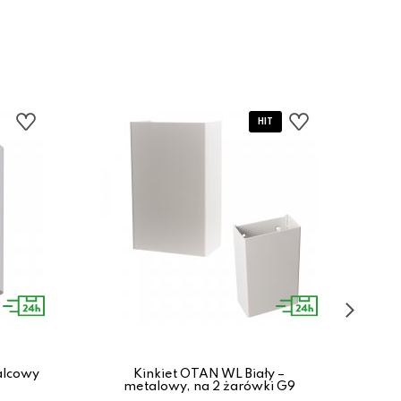
alcowy
Kinkiet OTAN WL Biały –
Kink
metalowy, na 2 żarówki G9