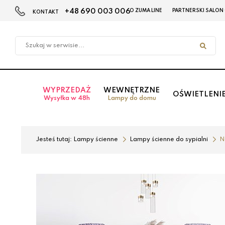
+48 690 003 006
O ZUMA LINE
PARTNERSKI SALON
KONTAKT
Przejdź
Przejdź
do menu
do
głównego
menu
w
stopce
WYPRZEDAŻ
WEWNĘTRZNE
OŚWIETLENI
Wysyłka w 48h
Lampy do domu
Jesteś tutaj:
Lampy ścienne
Lampy ścienne do sypialni
N