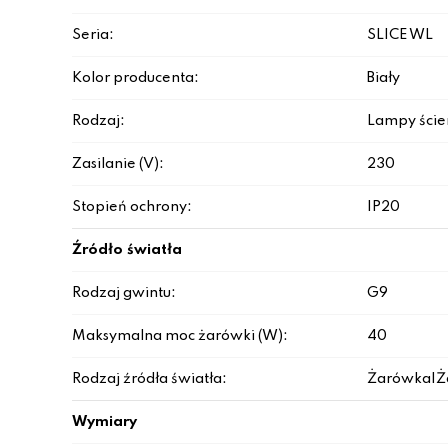
Seria:
SLICE WL
Kolor producenta:
Biały
Rodzaj:
Lampy ści
Zasilanie (V):
230
Stopień ochrony:
IP20
Źródło światła
Rodzaj gwintu:
G9
Maksymalna moc żarówki (W):
40
Rodzaj źródła światła:
Żarówka|Ż
Wymiary