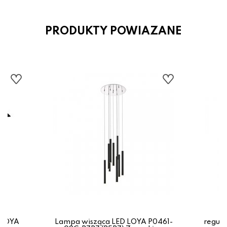
PRODUKTY POWIAZANE
K
 LOYA
Lampa wisząca LED LOYA P0461-
regulo