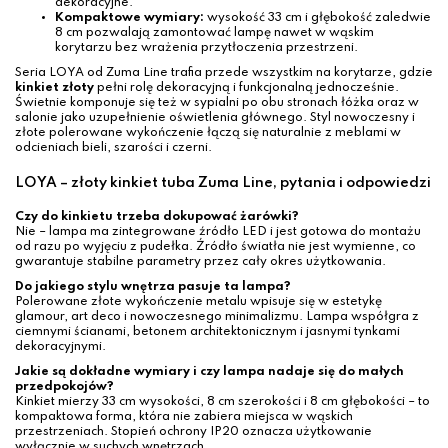
dekoracyjne.
Kompaktowe wymiary:
wysokość 33 cm i głębokość zaledwie
8 cm pozwalają zamontować lampę nawet w wąskim
korytarzu bez wrażenia przytłoczenia przestrzeni.
Seria LOYA od Zuma Line trafia przede wszystkim na korytarze, gdzie
kinkiet złoty
pełni rolę dekoracyjną i funkcjonalną jednocześnie.
Świetnie komponuje się też w sypialni po obu stronach łóżka oraz w
salonie jako uzupełnienie oświetlenia głównego. Styl nowoczesny i
złote polerowane wykończenie łączą się naturalnie z meblami w
odcieniach bieli, szarości i czerni.
LOYA – złoty kinkiet tuba Zuma Line, pytania i odpowiedzi
Czy do kinkietu trzeba dokupować żarówki?
Nie – lampa ma zintegrowane źródło LED i jest gotowa do montażu
od razu po wyjęciu z pudełka. Źródło światła nie jest wymienne, co
gwarantuje stabilne parametry przez cały okres użytkowania.
Do jakiego stylu wnętrza pasuje ta lampa?
Polerowane złote wykończenie metalu wpisuje się w estetykę
glamour, art deco i nowoczesnego minimalizmu. Lampa współgra z
ciemnymi ścianami, betonem architektonicznym i jasnymi tynkami
dekoracyjnymi.
Jakie są dokładne wymiary i czy lampa nadaje się do małych
przedpokojów?
Kinkiet mierzy 33 cm wysokości, 8 cm szerokości i 8 cm głębokości – to
kompaktowa forma, która nie zabiera miejsca w wąskich
przestrzeniach. Stopień ochrony IP20 oznacza użytkowanie
wyłącznie w suchych wnętrzach.