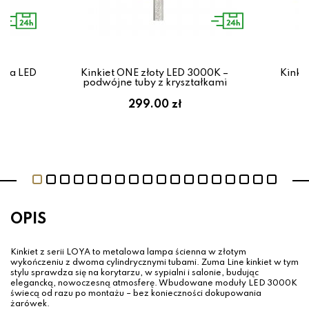
tuba LED
Kinkiet ONE złoty LED 3000K –
Kinki
podwójne tuby z kryształkami
p
299.00 zł
OPIS
Kinkiet z serii LOYA to metalowa lampa ścienna w złotym
wykończeniu z dwoma cylindrycznymi tubami. Zuma Line kinkiet w tym
stylu sprawdza się na korytarzu, w sypialni i salonie, budując
elegancką, nowoczesną atmosferę. Wbudowane moduły LED 3000K
świecą od razu po montażu – bez konieczności dokupowania
żarówek.