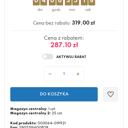
0
4
0
6
3
5
1
8
319.00
zł
Cena bez rabatu:
Cena z rabatem:
287.10 zł
DO KOSZYKA
Magazyn centralny:
1 szt.
Magazyn centralny 2:
25 szt.
Kod produktu:
003064-019921
Ean:
5905316600829