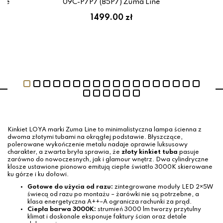
ine
09C-P7P7 (B5P7) Zuma Line
1499.00 zł
Kinkiet LOYA marki Zuma Line to minimalistyczna lampa ścienna z
dwoma złotymi tubami na okrągłej podstawie. Błyszczące,
polerowane wykończenie metalu nadaje oprawie luksusowy
charakter, a zwarta bryła sprawia, że
złoty kinkiet tuba
pasuje
zarówno do nowoczesnych, jak i glamour wnętrz. Dwa cylindryczne
klosze ustawione pionowo emitują ciepłe światło 3000K skierowane
ku górze i ku dołowi.
Gotowe do użycia od razu:
zintegrowane moduły LED 2×5W
świecą od razu po montażu – żarówki nie są potrzebne, a
klasa energetyczna A++–A ogranicza rachunki za prąd.
Ciepła barwa 3000K:
strumień 3000 lm tworzy przytulny
klimat i doskonale eksponuje faktury ścian oraz detale