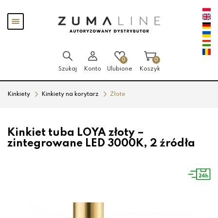
Przejdź
Przejdź
Pokaż
do menu
do
menu
głównego
menu
w
stopce
0
0
Szukaj
Konto
Ulubione
Koszyk
Kinkiety
Kinkiety na korytarz
Złote
Kinkiet tuba LOYA złoty –
zintegrowane LED 3000K, 2 źródła