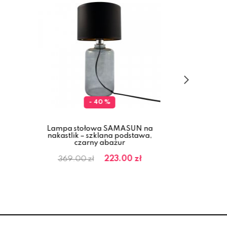
- 40 %
Lampa stołowa SAMASUN na
Lamp
nakastlik – szklana podstawa,
Przezr
czarny abażur
223.00 zł
369.00 zł