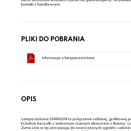
Mimo dołożenia wszelkich starań nie gwarantujemy, że publiko
kontakt z handlowcem.
PLIKI DO POBRANIA
Informacje o bezpieczeństwie
OPIS
Lampa stołowa SAMASUN to połączenie szklanej, grafitowej 
kształcie beczułki z walcowym czarnym abażurem z tkaniny. 
Zuma Line w tej serii pasują do nowoczesnych sypialni i salonów