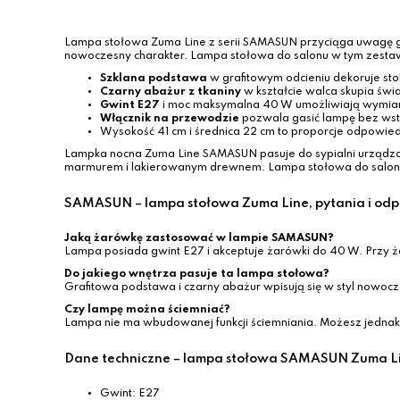
Lampa stołowa Zuma Line z serii SAMASUN przyciąga uwagę gra
nowoczesny charakter. Lampa stołowa do salonu w tym zestaw
Szklana podstawa
w grafitowym odcieniu dekoruje sto
Czarny abażur z tkaniny
w kształcie walca skupia świ
Gwint E27
i moc maksymalna 40 W umożliwiają wymianę
Włącznik na przewodzie
pozwala gasić lampę bez wsta
Wysokość 41 cm i średnica 22 cm to proporcje odpowiedn
Lampka nocna Zuma Line SAMASUN pasuje do sypialni urządzonej
marmurem i lakierowanym drewnem. Lampa stołowa do salonu lu
SAMASUN – lampa stołowa Zuma Line, pytania i od
Jaką żarówkę zastosować w lampie SAMASUN?
Lampa posiada gwint E27 i akceptuje żarówki do 40 W. Przy ż
Do jakiego wnętrza pasuje ta lampa stołowa?
Grafitowa podstawa i czarny abażur wpisują się w styl nowoczes
Czy lampę można ściemniać?
Lampa nie ma wbudowanej funkcji ściemniania. Możesz jednak
Dane techniczne – lampa stołowa SAMASUN Zuma L
Gwint: E27