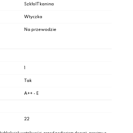
Szkło|Tkanina
Wtyczka
Na przewodzie
1
Tak
A++ - E
22