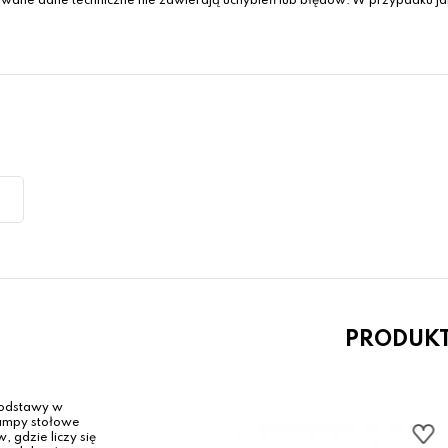
wane dane techniczne nie zawierają uchybień lub błędów. W przypadku jak
PRODUK
podstawy w
Lampy stołowe
, gdzie liczy się