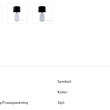
Symbol:
Kolor:
ny|Transparentny
Styl: