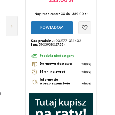
233.00
zł
Najniższa cena z 30 dni:
369.00
zł
POWIADOM
Kod produktu:
002177-014402
Ean:
5903938027284
Produkt niedostępny
Darmowa dostawa
więcej
14 dni na zwrot
więcej
Informacja
o bezpieczeństwie
więcej