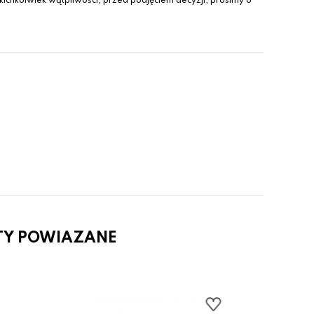
ichkolwiek wątpliwości, przed podjęciem decyzji, prosimy o
TY POWIAZANE