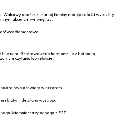
 Walcowy abażur z czarnej tkaniny nadaje całości wyrazisty,
iemnym akcencie we wnętrzu.
 żarówce filamentowej.
m biurkiem. Grafitowe szkło harmonizuje z betonem,
ornym czytaniu lub relaksie.
, nastrojową poświatę wieczorem.
i i białymi detalami wystroju.
rznego ściemniacza zgodnego z E27.