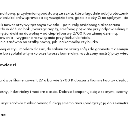
fitową, przydymioną podstawą ze szkła, która łagodnie odbija otoczenie.
ieniu kolorów sprawdza się wszędzie tam, gdzie zależy Ci na spójnym, c
lik nawet przy wyłączonym świetle – pełni rolę ozdobnego akcesorium.
atło w dół i na boki, tworząc ciepłą, strefową poświatę przy odpowiedniej
 żarówki na dowolną – od ciepłej barwy 2700 K po zimną dzienną.
wania – wygodne rozwiązanie przy łóżku lub fotelu.
ie zarówno na szafkę nocną, jak i na komódkę czy biurko.
 w stylu modern classic, do salonu ze szarą sofą i do gabinetu z ciemny
b sypialni w tym kolorze tworzy kameralny, wyciszony nastrój przy wiecz
powiedzi
arówce filamentowej E27 o barwie 2700 K abażur z tkaniny tworzy ciepłą
ny, industrialny i modern classic. Dobrze komponuje się z szarymi, czarnym
 użyć żarówki z wbudowaną funkcją ściemniania i podłączyć ją do zewnęt
ine