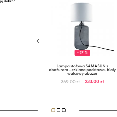
ają dobrać
 %
- 37 %
MASUN szklana
Lampa stołowa SAMASUN z
 abażur, złote
abażurem – szklana podstawa, biały
ze
walcowy abażur
184.00 zł
233.00 zł
369.00 zł