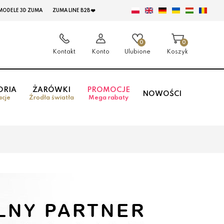
MODELE 3D ZUMA
ZUMA LINE B2B ❤️
0
0
Kontakt
Konto
Ulubione
Koszyk
ORIA
ŻARÓWKI
PROMOCJE
NOWOŚCI
acje
Źrodła światła
Mega rabaty