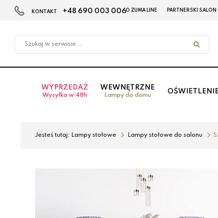
+48 690 003 006
O ZUMA LINE
PARTNERSKI SALON
KONTAKT
Przejdź
Przejdź
do menu
do
głównego
menu
w
stopce
WYPRZEDAŻ
WEWNĘTRZNE
OŚWIETLENI
Wysyłka w 48h
Lampy do domu
Jesteś tutaj:
Lampy stołowe
Lampy stołowe do salonu
S