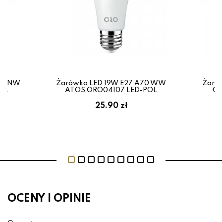
60 NW
Żarówka LED 19W E27 A70 WW
Żaró
OL
ATOS ORO04107 LED-POL
CL
25.90 zł
OCENY I OPINIE