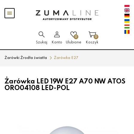
Przejdź
Przejdź
Pokaż
do menu
do
menu
głównego
menu
w
stopce
0
0
Szukaj
Konto
Ulubione
Koszyk
Żarówki Źrodła światła
Żarówka E27
Żarówka LED 19W E27 A70 NW ATOS
ORO04108 LED-POL