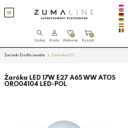
Przejdź
Przejdź
Pokaż
do menu
do
menu
głównego
menu
w
stopce
0
0
Szukaj
Konto
Ulubione
Koszyk
Żarówki Źrodła światła
Żarówka E27
Żaróka LED 17W E27 A65 WW ATOS
ORO04104 LED-POL