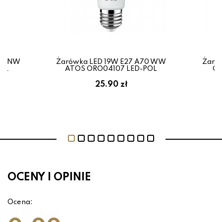
60 NW
Żarówka LED 19W E27 A70 WW
Żaró
OL
ATOS ORO04107 LED-POL
CL
25.90 zł
OCENY I OPINIE
Ocena: