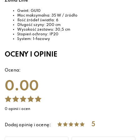
Zuma Line
Gwint: GU10
Moc maksymalna: 35 W / źródło
Ilość źródeł światła: 6
Długość szyny: 200 cm
Wysokość zestawu: 30,5 cm
Stopień ochrony: IP20
System: 1-fazowy
OCENY I OPINIE
Ocena:
0.00
0 opinii i ocen
5
Dodaj opinię i ocenę: