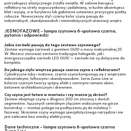
potrzebujesz elastycznego źródła światła. W salonie kierujesz
reflektory na strefy wypoczynkową i jadalnianą, w kuchni akcentujesz
blat i wyspę, a w korytarzu lub gabinecie ustawiasz precyzyjne punkty
robocze. Nowoczesny styl i czarny kolor szyny pasują do
industrialnych, skandynawskich i minimalistycznych aranżacji wnętrz.
JEDNOFAZOWE – lampa szynowa 6-spotowa czarna,
pytania i odpowiedzi
Jakie żarówki pasują do tego zestawu szynowego?
Zestaw wymaga żarówek z gwintem GU10 o mocy maksymalnej 35
W. Możesz stosować zarówno tradycyjne halogenki, jak i
energooszczędne żarówki LED GU10 — żarówki nie są dołączone do
kompletu.
Do jakiego stylu wnętrza pasuje czarna szyna z reflektorami?
Cylindryczne tuby i matowa, czarna szyna komponują się z wnętrzami
industrialnymi, loftowymi i skandynawskimi. Seria Zuma Line w
kolorze czarnym tworzy spójny efekt z ciemnymi ramami okien,
betonem architektonicznym i drewnem.
Czy szyna jest łatwa w montażu i czy można ją skrócić?
Zestaw obejmuje szynę o długości 200 cm złożoną z dwóch
segmentów, łączonych centralnym złączem widocznym na górze
konstrukcji — montaż polega na podłączeniu jej do instalacji 1-
fazowej. Skracanie szyny wymaga specjalistycznego narzędzia i nie
jest zalecane bez wiedzy elektrycznej.
Dane techniczne – lampa szynowa 6-spotowa czarna