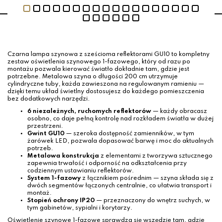
Czarna lampa szynowa z sześcioma reflektorami GU10 to kompletny
zestaw oświetlenia szynowego 1-fazowego, który od razu po
montażu pozwala kierować światło dokładnie tam, gdzie jest
potrzebne. Metalowa szyna o długości 200 cm utrzymuje
cylindryczne tuby, każda zawieszona na regulowanym ramieniu —
dzięki temu układ świetlny dostosujesz do każdego pomieszczenia
bez dodatkowych narzędzi.
6 niezależnych, ruchomych reflektorów
— każdy obracasz
osobno, co daje pełną kontrolę nad rozkładem światła w dużej
przestrzeni.
Gwint GU10
— szeroka dostępność zamienników, w tym
żarówek LED, pozwala dopasować barwę i moc do aktualnych
potrzeb.
Metalowa konstrukcja
z elementami z tworzywa sztucznego
zapewnia trwałość i odporność na odkształcenia przy
codziennym ustawianiu reflektorów.
System 1-fazowy
z łącznikiem pośrednim — szyna składa się z
dwóch segmentów łączonych centralnie, co ułatwia transport i
montaż.
Stopień ochrony IP20
— przeznaczony do wnętrz suchych, w
tym gabinetów, sypialni i korytarzy.
Oświetlenie szynowe 1-fazowe sprawdza się wszędzie tam, gdzie