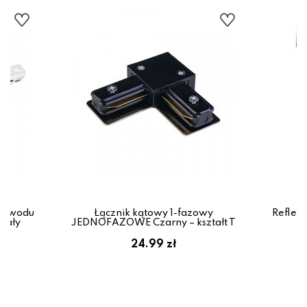
rzewodu
Łącznik kątowy 1-fazowy
Reflekt
biały
JEDNOFAZOWE Czarny – kształt T
r
24.99 zł