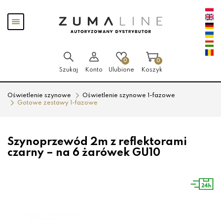
Przejdź
Przejdź
Pokaż
do menu
do
menu
głównego
menu
w
stopce
0
0
Szukaj
Konto
Ulubione
Koszyk
Oświetlenie szynowe
Oświetlenie szynowe 1-fazowe
Gotowe zestawy 1-fazowe
Szynoprzewód 2m z reflektorami
czarny – na 6 żarówek GU10