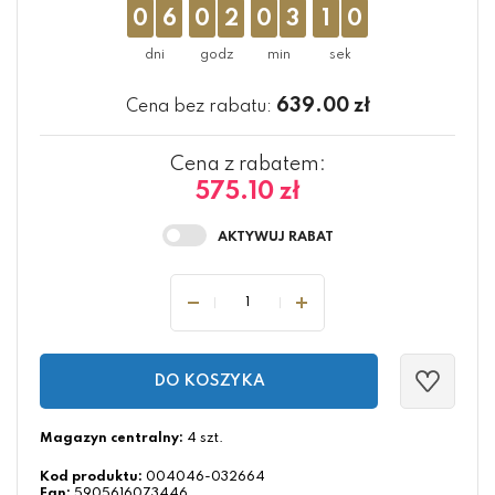
0
6
0
2
0
3
0
9
639.00
zł
Cena bez rabatu:
Cena z rabatem:
575.10 zł
DO KOSZYKA
Magazyn centralny:
4 szt.
Kod produktu:
004046-032664
Ean:
5905616073446