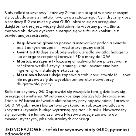
Biały reflektor szynowy 1-fazowy Zuma Line to spot w nowoczesnym
stylu, zbudowany z metalu i tworzywa sztucznego. Cylindryczny klosz
o średnicy 5,2 cm mieści gwint GU10 i obraca się na przegubie —
dzięki temu kierujesz wiązkę dokładnie na wybrany punkt. Biała,
matowa obudowa dyskretnie wtapia się w sufit i nie konkuruje z
oświetlaną przestrzenią.
Regulowana głowica
pozwala ustawić kąt padania światła
bez żadnych narzędzi — wystarczy ręczny obrót.
Gwint GU10
daje swobodę wyboru źródła światła: halogenu
lub energooszczędnej żarówki LED o mocy do 10 W.
Montaż na szynie 1-fazowej
umożliwia łatwe przesuwanie
reflektora wzdłuż szyny i zmianę układu oświetlenia bez
ingerencji w instalację elektryczną.
Metalowa konstrukcja
zapewnia stabilność i trwałość — spot
nie nagrzewa się do wysokich temperatur nawet przy
długotrwałej pracy.
Reflektor szynowy GU10 sprawdzi się wszędzie tam, gdzie liczy się
precyzja oświetlenia. W salonie akcentuje obrazy lub dekoracje na
ścianie. W kuchni doświetla blat roboczy przy odpowiedniej żarówce
GU10. W gabinecie i biurze tworzy skupione, robocze światło, a w
korytarzu i sypialni buduje wyrazistą grę cieni i blasku. Nowoczesny
styl sprawia, że lampa szynowa 1-fazowa pasuje zarówno do
minimalistycznych, jak i industrialnych aranżacji.
JEDNOFAZOWE – reflektor szynowy biały GU10, pytania i
odpowiedzi