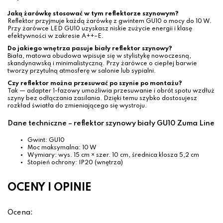
Jaką żarówkę stosować w tym reflektorze szynowym?
Reflektor przyjmuje każdą żarówkę z gwintem GU10 o mocy do 10 W.
Przy żarówce LED GU10 uzyskasz niskie zużycie energii i klasę
efektywności w zakresie A++–E.
Do jakiego wnętrza pasuje biały reflektor szynowy?
Biała, matowa obudowa wpisuje się w stylistykę nowoczesną,
skandynawską i minimalistyczną. Przy żarówce o ciepłej barwie
tworzy przytulną atmosferę w salonie lub sypialni.
Czy reflektor można przesuwać po szynie po montażu?
Tak — adapter 1-fazowy umożliwia przesuwanie i obrót spotu wzdłuż
szyny bez odłączania zasilania. Dzięki temu szybko dostosujesz
rozkład światła do zmieniającego się wystroju.
Dane techniczne – reflektor szynowy biały GU10 Zuma Line
Gwint: GU10
Moc maksymalna: 10 W
Wymiary: wys. 15 cm × szer. 10 cm, średnica klosza 5,2 cm
Stopień ochrony: IP20 (wnętrza)
OCENY I OPINIE
Ocena: