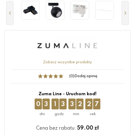
Zobacz wszystkie produkty
(0)
Dodaj opinię
Zuma Line - Uruchom kod!
0
3
1
3
3
2
2
7
59.00
zł
Cena bez rabatu: