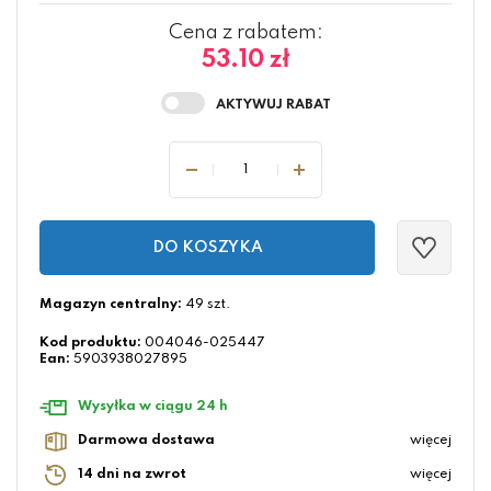
Cena z rabatem:
53.10 zł
DO KOSZYKA
Magazyn centralny:
49 szt.
Kod produktu:
004046-025447
Ean:
5903938027895
Wysyłka w ciągu 24 h
Darmowa dostawa
więcej
14 dni na zwrot
więcej