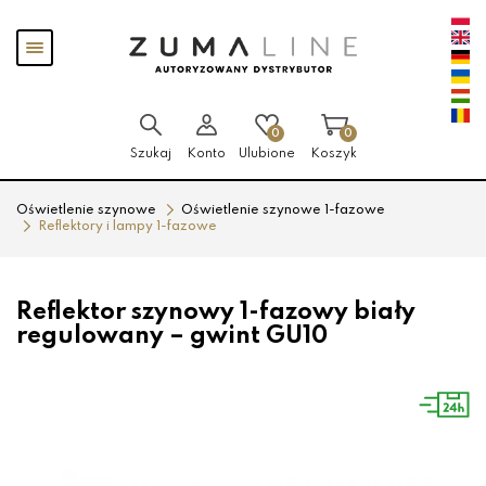
Przejdź
Przejdź
Pokaż
do menu
do
menu
głównego
menu
w
stopce
0
0
Szukaj
Konto
Ulubione
Koszyk
Oświetlenie szynowe
Oświetlenie szynowe 1-fazowe
Reflektory i lampy 1-fazowe
Reflektor szynowy 1-fazowy biały
regulowany – gwint GU10