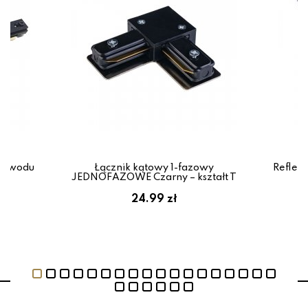
rzewodu
Łącznik kątowy 1-fazowy
Reflekt
al
JEDNOFAZOWE Czarny – kształt T
r
24.99 zł