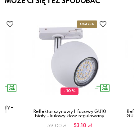
MOŻE CI SIĘ TEŻ SPODOBAĆ
- 10 %
iały –
a 1-
Reflektor szynowy 1-fazowy GU10
Refle
biały – kulowy klosz regulowany
GU10 
53.10 zł
59.00 zł