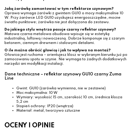
Jaką żarówkę zamontować w tym reflektorze szynowym?
Oprawa wymaga żarówki z gwintem GU10 o mocy maksymalnie 10
W. Przy żarówce LED GU10 uzyskujesz energooszczędne, mocne
światło punktowe; żarówka nie jest dołączona do zestawu.
Do jakiego stylu wnętrza pasuje czarny reflektor szynowy?
Matowa czarna metalowa obudowa wpisuje się w estetykę
industrialną, loftową i nowoczesną. Dobrze komponuje się z szarym
betonem, ciemnym drewnem i stalowymi detalami.
O ile można obrócić głowicę i jak to wpływa na montaż?
Głowica jest ruchoma – orientujesz klosz w wybranym kierunku już po
zamocowaniu spotu w szynie. Nie wymaga to żadnych dodatkowych
narzędzi ani modyfikacji instalacji.
Dane techniczne – reflektor szynowy GU10 czarny Zuma
Line
Gwint: GU10 (żarówka wymienna, nie w zestawie)
Moc maksymalna: 10 W
Wymiary: wysokość 15 cm, szerokość 10 cm, średnica klosza
5,2 cm
Stopień ochrony: IP20 (wnętrza)
Materiał: metal, tworzywo sztuczne
OCENY I OPINIE