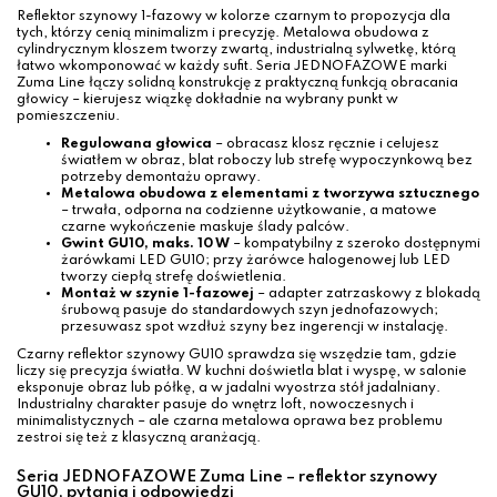
Reflektor szynowy 1-fazowy w kolorze czarnym to propozycja dla
tych, którzy cenią minimalizm i precyzję. Metalowa obudowa z
cylindrycznym kloszem tworzy zwartą, industrialną sylwetkę, którą
łatwo wkomponować w każdy sufit. Seria JEDNOFAZOWE marki
Zuma Line łączy solidną konstrukcję z praktyczną funkcją obracania
głowicy – kierujesz wiązkę dokładnie na wybrany punkt w
pomieszczeniu.
Regulowana głowica
– obracasz klosz ręcznie i celujesz
światłem w obraz, blat roboczy lub strefę wypoczynkową bez
potrzeby demontażu oprawy.
Metalowa obudowa z elementami z tworzywa sztucznego
– trwała, odporna na codzienne użytkowanie, a matowe
czarne wykończenie maskuje ślady palców.
Gwint GU10, maks. 10 W
– kompatybilny z szeroko dostępnymi
żarówkami LED GU10; przy żarówce halogenowej lub LED
tworzy ciepłą strefę doświetlenia.
Montaż w szynie 1-fazowej
– adapter zatrzaskowy z blokadą
śrubową pasuje do standardowych szyn jednofazowych;
przesuwasz spot wzdłuż szyny bez ingerencji w instalację.
Czarny reflektor szynowy GU10 sprawdza się wszędzie tam, gdzie
liczy się precyzja światła. W kuchni doświetla blat i wyspę, w salonie
eksponuje obraz lub półkę, a w jadalni wyostrza stół jadalniany.
Industrialny charakter pasuje do wnętrz loft, nowoczesnych i
minimalistycznych – ale czarna metalowa oprawa bez problemu
zestroi się też z klasyczną aranżacją.
Seria JEDNOFAZOWE Zuma Line – reflektor szynowy
GU10, pytania i odpowiedzi