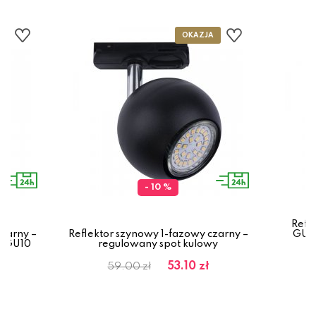
- 10 %
Refl
zarny –
Reflektor szynowy 1-fazowy czarny –
GU10
y GU10
regulowany spot kulowy
53.10 zł
59.00 zł