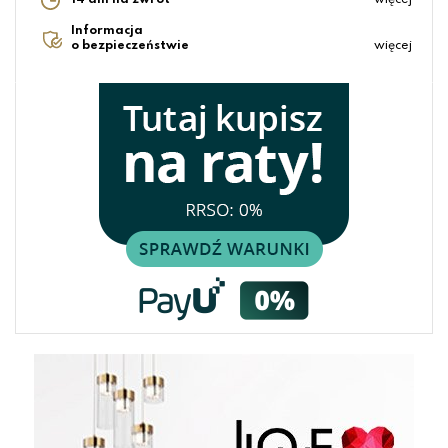
14 dni na zwrot
więcej
Informacja
o bezpieczeństwie
więcej