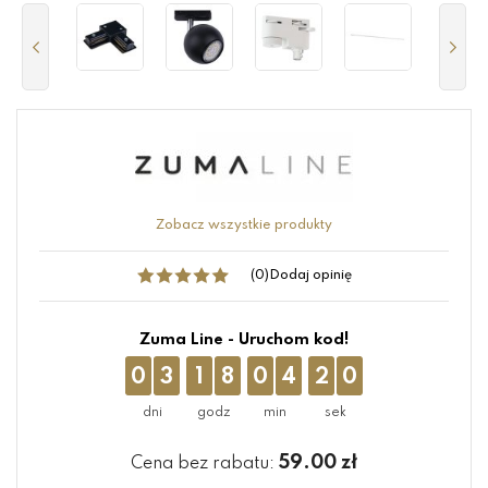
Zobacz wszystkie produkty
(0)
Dodaj opinię
Zuma Line - Uruchom kod!
0
3
1
8
0
4
2
0
59.00
zł
Cena bez rabatu: