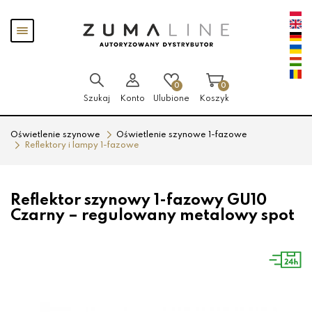
Przejdź
Przejdź
Pokaż
do menu
do
menu
głównego
menu
w
stopce
0
0
Szukaj
Konto
Ulubione
Koszyk
Oświetlenie szynowe
Oświetlenie szynowe 1-fazowe
Reflektory i lampy 1-fazowe
Reflektor szynowy 1-fazowy GU10
Czarny – regulowany metalowy spot