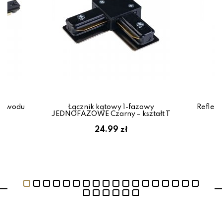
rzewodu
Łącznik kątowy 1-fazowy
Reflekt
al
JEDNOFAZOWE Czarny – kształt T
r
24.99 zł