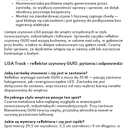
Aluminiowa tuba pochłania ciepło generowane przez
żarówkę, co wydłuża żywotność oprawy i sprawia, że dotyk
obudowy pozostaje bezpieczny.
Montaż na standardowej szynie 1-fazowej zajmuje chwilę —
spot blokuje się zatrzaskiem i jest gotowy do podłączenia bez
ingerencji elektryka.
Lampa szynowa LISA pasuje do wnętrz urządzonych w stylu
nowoczesnym, industrialnym i loftowym. Sprawdzi się jako reflektor
szynowy GU10 nad wyspą kuchenną, w salonie nad sofą, w gabinecie
przy biurku, a także w sklepie odzieżowym czy galerii sztuki. Czarny
kolor sprawia, że dyskretnie wtapia się w ciemny sufit lub wyraziście
kontrastuje z białym.
LISA Track – reflektor szynowy GU10, pytania i odpowiedzi
Jaką żarówkę stosować i czy jest w zestawie?
Reflektor wymaga żarówki GU10 o mocy do 35 W — pasują zarówno
halogenowe, jak i energooszczędne LED. Żarówka nie jest
dołączona do zestawu, więc możesz od razu wybrać barwę światła
dopasowaną do wnętrza.
Do jakiego stylu wnętrza pasuje ten spot?
Czarna metalowa tuba najlepiej wygląda w aranżacjach
nowoczesnych, industrialnych i minimalistycznych. Przy żarówce
filamentowej GU10 tworzy ciepłą, przytulną atmosferę nawet w
surowej przestrzeni loftowej.
Jakie są wymiary reflektora i czy jest ciężki?
Spot mierzy 29,5 cm wysokości, 5,5 cm szerokości i 9 cm długości, a