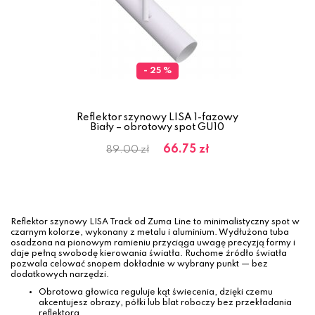
- 25 %
Reflektor szynowy LISA 1-fazowy
Biały – obrotowy spot GU10
66.75 zł
89.00 zł
Reflektor szynowy LISA Track od Zuma Line to minimalistyczny spot w
czarnym kolorze, wykonany z metalu i aluminium. Wydłużona tuba
osadzona na pionowym ramieniu przyciąga uwagę precyzją formy i
daje pełną swobodę kierowania światła. Ruchome źródło światła
pozwala celować snopem dokładnie w wybrany punkt — bez
dodatkowych narzędzi.
Obrotowa głowica reguluje kąt świecenia, dzięki czemu
akcentujesz obrazy, półki lub blat roboczy bez przekładania
reflektora.