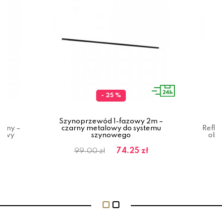
- 25 %
Szynoprzewód 1-fazowy 2m –
arny –
czarny metalowy do systemu
Refle
zowy
szynowego
obr
74.25 zł
99.00 zł