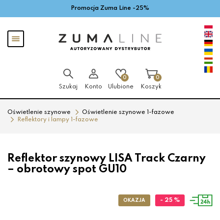
Promocja Zuma Line -25%
Przejdź
Przejdź
do menu
do
głównego
menu
Pokaż
w
menu
stopce
0
0
Szukaj
Konto
Ulubione
Koszyk
Oświetlenie szynowe
Oświetlenie szynowe 1-fazowe
Reflektory i lampy 1-fazowe
Reflektor szynowy LISA Track Czarny
– obrotowy spot GU10
- 25 %