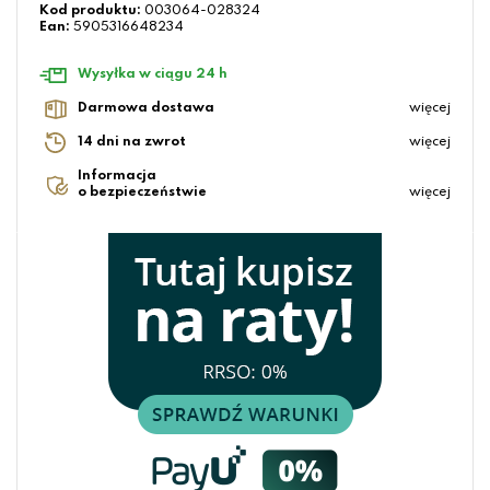
Kod produktu:
003064-028324
Ean:
5905316648234
Wysyłka w ciągu 24 h
Darmowa dostawa
więcej
14 dni na zwrot
więcej
Informacja
o bezpieczeństwie
więcej