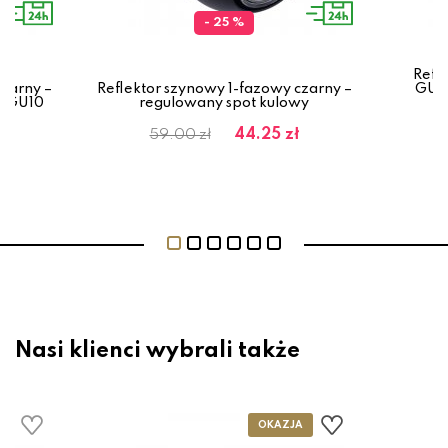
- 25 %
Refl
zarny –
Reflektor szynowy 1-fazowy czarny –
GU10
y GU10
regulowany spot kulowy
44.25 zł
59.00 zł
Nasi klienci wybrali także