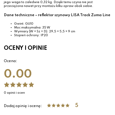
jego waga to zaledwie 0,32 kg. Dzięki temu szyna nie jest
przeciążona nawet przy montażu kilku opraw obok siebie.
Dane techniczne – reflektor szynowy LISA Track Zuma Line
Gwint: GU10
Moc maksymalna: 35 W
Wymiary (W × Sz × D): 29,5 × 5,5 × 9 cm
Stopień ochrony: IP20
OCENY I OPINIE
Ocena:
0.00
0 opinii i ocen
5
Dodaj opinię i ocenę: