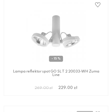
- 15 %
Lampa reflektor spot GO SL T 2 20033-WH Zuma
Line
229.00 zł
269.00 zł