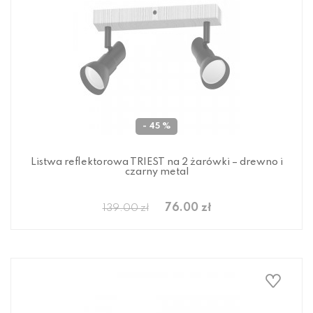
- 45 %
Listwa reflektorowa TRIEST na 2 żarówki – drewno i
czarny metal
76.00 zł
139.00 zł