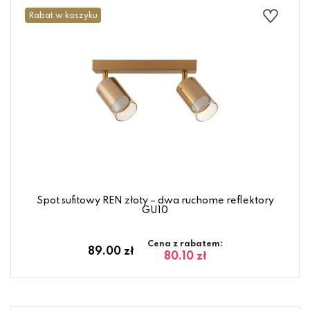
Rabat w koszyku
Spot sufitowy REN złoty – dwa ruchome reflektory
GU10
Cena z rabatem:
89.00 zł
80.10 zł