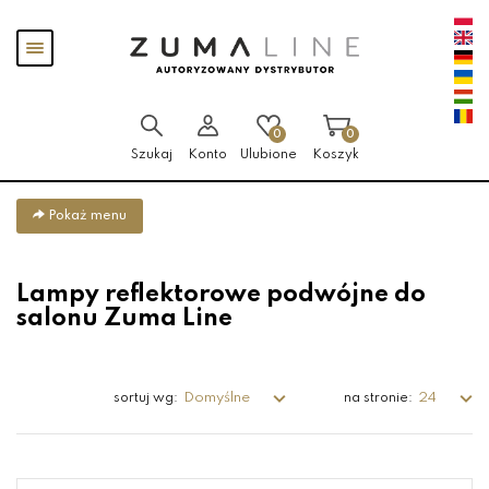
Przejdź
Przejdź
Pokaż
do menu
do
menu
głównego
menu
w
stopce
0
0
Szukaj
Konto
Ulubione
Koszyk
Pokaż menu
Lampy reflektorowe podwójne do
salonu Zuma Line
Domyślne
24
sortuj wg:
na stronie: