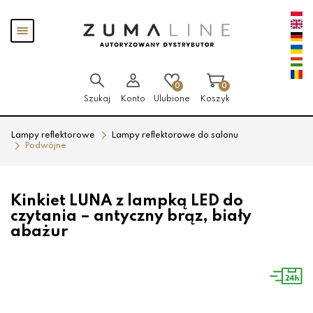
Przejdź
Przejdź
Pokaż
do menu
do
menu
głównego
menu
w
stopce
0
0
Szukaj
Konto
Ulubione
Koszyk
Lampy reflektorowe
Lampy reflektorowe do salonu
Podwójne
Kinkiet LUNA z lampką LED do
czytania – antyczny brąz, biały
abażur