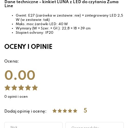
Dane techniczne – kinkiet LUNA z LED do czytania Zuma
Line
Gwint: E27 (żarówka w zestawie: nie) + zintegrowany LED 2,5
W (w zestawie: tak)
Maks. moc żarówki LED: 40 W
Wymiary (W × Szer. × Gł.): 22,8 × 18 × 39 cm
Stopień ochrony: IP20
OCENY I OPINIE
Ocena:
0.00
0 opinii i ocen
5
Dodaj opinię i ocenę: