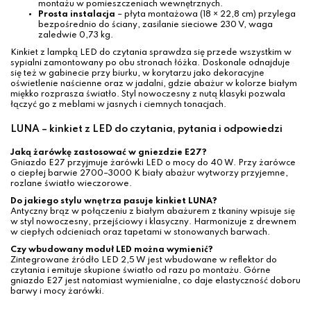
montażu w pomieszczeniach wewnętrznych.
Prosta instalacja
– płyta montażowa (18 × 22,8 cm) przylega
bezpośrednio do ściany, zasilanie sieciowe 230 V, waga
zaledwie 0,73 kg.
Kinkiet z lampką LED do czytania sprawdza się przede wszystkim w
sypialni zamontowany po obu stronach łóżka. Doskonale odnajduje
się też w gabinecie przy biurku, w korytarzu jako dekoracyjne
oświetlenie naścienne oraz w jadalni, gdzie abażur w kolorze białym
miękko rozprasza światło. Styl nowoczesny z nutą klasyki pozwala
łączyć go z meblami w jasnych i ciemnych tonacjach.
LUNA – kinkiet z LED do czytania, pytania i odpowiedzi
Jaką żarówkę zastosować w gniezdzie E27?
Gniazdo E27 przyjmuje żarówki LED o mocy do 40 W. Przy żarówce
o ciepłej barwie 2700–3000 K biały abażur wytworzy przyjemne,
rozlane światło wieczorowe.
Do jakiego stylu wnętrza pasuje kinkiet LUNA?
Antyczny brąz w połączeniu z białym abażurem z tkaniny wpisuje się
w styl nowoczesny, przejściowy i klasyczny. Harmonizuje z drewnem
w ciepłych odcieniach oraz tapetami w stonowanych barwach.
Czy wbudowany moduł LED można wymienić?
Zintegrowane źródło LED 2,5 W jest wbudowane w reflektor do
czytania i emituje skupione światło od razu po montażu. Górne
gniazdo E27 jest natomiast wymienialne, co daje elastyczność doboru
barwy i mocy żarówki.