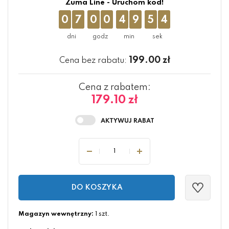
Zuma Line - Uruchom kod!
0
7
0
0
4
9
5
3
199.00
zł
Cena bez rabatu:
Cena z rabatem:
179.10 zł
DO KOSZYKA
Magazyn wewnętrzny:
1 szt.