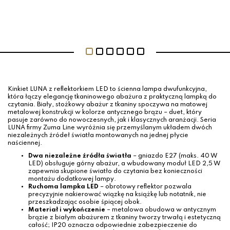
Kinkiet LUNA z reflektorkiem LED to ścienna lampa dwufunkcyjna,
która łączy elegancję tkaninowego abażura z praktyczną lampką do
czytania. Biały, stożkowy abażur z tkaniny spoczywa na matowej
metalowej konstrukcji w kolorze antycznego brązu – duet, który
pasuje zarówno do nowoczesnych, jak i klasycznych aranżacji. Seria
LUNA firmy Zuma Line wyróżnia się przemyślanym układem dwóch
niezależnych źródeł światła montowanych na jednej płycie
naściennej.
Dwa niezależne źródła światła
– gniazdo E27 (maks. 40 W
LED) obsługuje górny abażur, a wbudowany moduł LED 2,5 W
zapewnia skupione światło do czytania bez konieczności
montażu dodatkowej lampy.
Ruchoma lampka LED
– obrotowy reflektor pozwala
precyzyjnie nakierować wiązkę na książkę lub notatnik, nie
przeszkadzając osobie śpiącej obok.
Materiał i wykończenie
– metalowa obudowa w antycznym
brązie z białym abażurem z tkaniny tworzy trwałą i estetyczną
całość; IP20 oznacza odpowiednie zabezpieczenie do