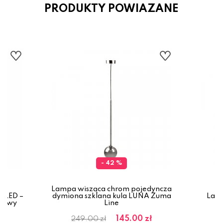
PRODUKTY POWIAZANE
- 42 %
Lampa wisząca chrom pojedyncza
m LED –
dymiona szklana kula LUNA Zuma
Lam
inowy
Line
145.00 zł
249.00 zł