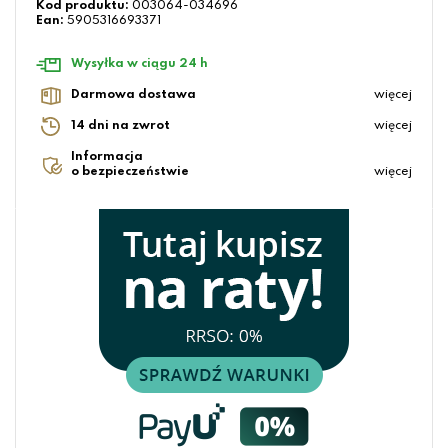
Kod produktu:
003064-034696
Ean:
5905316693371
Wysyłka w ciągu 24 h
Darmowa dostawa
więcej
14 dni na zwrot
więcej
Informacja
o bezpieczeństwie
więcej