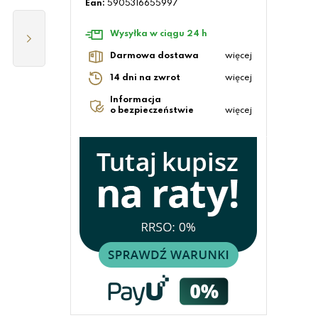
Ean:
5905316655997
Wysyłka w ciągu 24 h
Darmowa dostawa
więcej
14 dni na zwrot
więcej
Informacja
o bezpieczeństwie
więcej