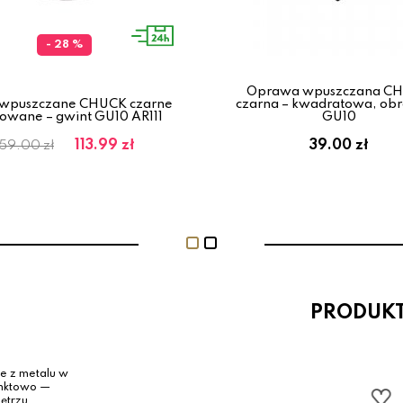
- 28 %
Oprawa wpuszczana C
 wpuszczane CHUCK czarne
czarna – kwadratowa, ob
lowane – gwint GU10 AR111
GU10
113.99 zł
39.00 zł
159.00 zł
PRODUK
e z metalu w
punktowo —
nętrzu