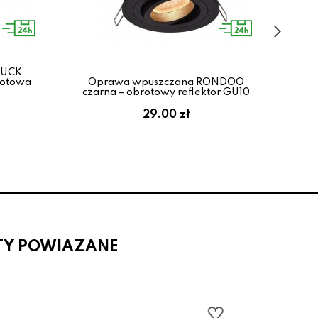
HUCK
rotowa
Oprawa wpuszczana RONDOO
Ocz
czarna – obrotowy reflektor GU10
re
29.00 zł
TY POWIAZANE