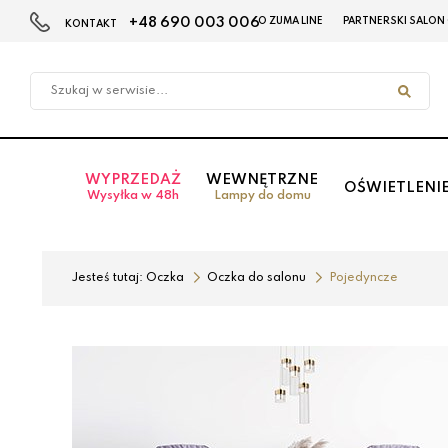
+48 690 003 006
O ZUMA LINE
PARTNERSKI SALON
KONTAKT
Przejdź
Przejdź
do menu
do
głównego
menu
w
stopce
WYPRZEDAŻ
WEWNĘTRZNE
OŚWIETLENI
Wysyłka w 48h
Lampy do domu
Jesteś tutaj:
Oczka
Oczka do salonu
Pojedyncze