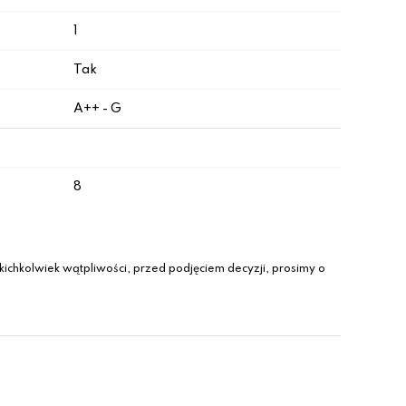
1
Tak
A++ - G
8
ichkolwiek wątpliwości, przed podjęciem decyzji, prosimy o