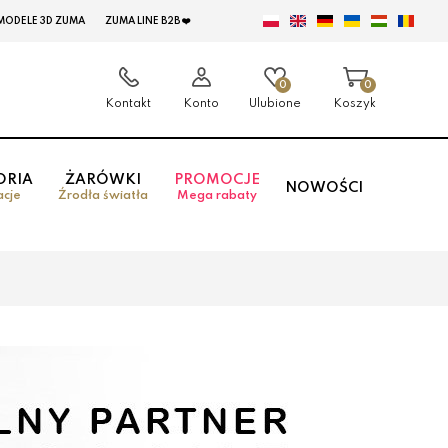
MODELE 3D ZUMA
ZUMA LINE B2B ❤️
0
0
Kontakt
Konto
Ulubione
Koszyk
ORIA
ŻARÓWKI
PROMOCJE
NOWOŚCI
acje
Źrodła światła
Mega rabaty