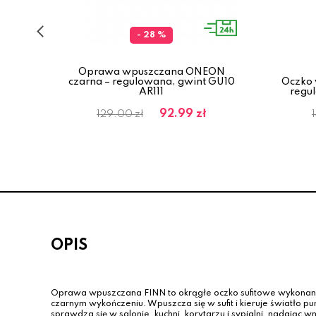
- 28 %
Oprawa wpuszczana ONEON
INN
czarna – regulowana, gwint GU10
Oczko
10
AR111
regu
92.99 zł
129.00 zł
OPIS
Oprawa wpuszczana FINN to okrągłe oczko sufitowe wykonan
czarnym wykończeniu. Wpuszcza się w sufit i kieruje światło 
sprawdza się w salonie, kuchni, korytarzu i sypialni, nadając w