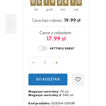
0
5
1
9
2
6
0
9
19.99
zł
Cena bez rabatu:
Cena z rabatem:
17.99 zł
DO KOSZYKA
Magazyn centralny:
70 szt.
Magazyn centralny 2:
340 szt.
Kod produktu:
003064-031538