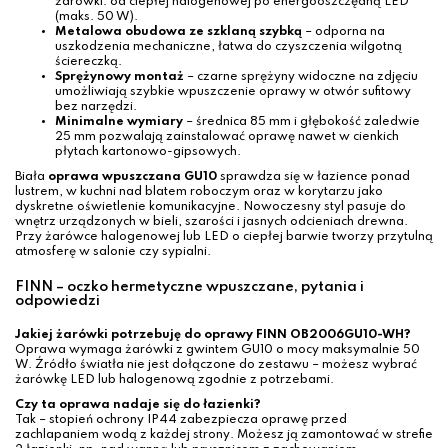
żarówki: od ciepłej halogenowej po energooszczędną LED
(maks. 50 W).
Metalowa obudowa ze szklaną szybką
– odporna na
uszkodzenia mechaniczne, łatwa do czyszczenia wilgotną
ściereczką.
Sprężynowy montaż
– czarne sprężyny widoczne na zdjęciu
umożliwiają szybkie wpuszczenie oprawy w otwór sufitowy
bez narzędzi.
Minimalne wymiary
– średnica 85 mm i głębokość zaledwie
25 mm pozwalają zainstalować oprawę nawet w cienkich
płytach kartonowo-gipsowych.
Biała
oprawa wpuszczana GU10
sprawdza się w łazience ponad
lustrem, w kuchni nad blatem roboczym oraz w korytarzu jako
dyskretne oświetlenie komunikacyjne. Nowoczesny styl pasuje do
wnętrz urządzonych w bieli, szarości i jasnych odcieniach drewna.
Przy żarówce halogenowej lub LED o ciepłej barwie tworzy przytulną
atmosferę w salonie czy sypialni.
FINN – oczko hermetyczne wpuszczane, pytania i
odpowiedzi
Jakiej żarówki potrzebuję do oprawy FINN OB2006GU10-WH?
Oprawa wymaga żarówki z gwintem GU10 o mocy maksymalnie 50
W. Źródło światła nie jest dołączone do zestawu – możesz wybrać
żarówkę LED lub halogenową zgodnie z potrzebami.
Czy ta oprawa nadaje się do łazienki?
Tak – stopień ochrony IP44 zabezpiecza oprawę przed
zachlapaniem wodą z każdej strony. Możesz ją zamontować w strefie