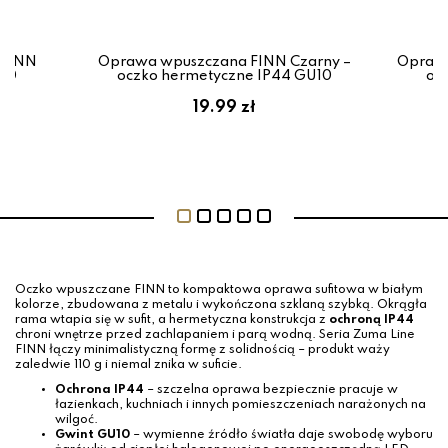
 FINN
Oprawa wpuszczana FINN Czarny –
Oprawa
U10
oczko hermetyczne IP44 GU10
okr
19.99 zł
Oczko wpuszczane FINN to kompaktowa oprawa sufitowa w białym
kolorze, zbudowana z metalu i wykończona szklaną szybką. Okrągła
rama wtapia się w sufit, a hermetyczna konstrukcja z
ochroną IP44
chroni wnętrze przed zachlapaniem i parą wodną. Seria Zuma Line
FINN łączy minimalistyczną formę z solidnością – produkt waży
zaledwie 110 g i niemal znika w suficie.
Ochrona IP44
– szczelna oprawa bezpiecznie pracuje w
łazienkach, kuchniach i innych pomieszczeniach narażonych na
wilgoć.
Gwint GU10
– wymienne źródło światła daje swobodę wyboru