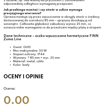
2 łazienki, np. nad wanną lub prysznicem z zachowaniem
odpowiedniej odległości wymaganej przepisami.
Jak przebiega montaż i czy otwór w suficie wymaga
precyzyjnego wiercenia?
Oprawa montuje się przez wpuszczenie w okrągły otwór o średnicy
dostosowanej do szerokości 85 mm – sprężyny dociskają ją od
wewnątrz. Całkowita głębokość zabudowy wynosi 25 mm, co
oznacza niskie wymagania co do przestrzeni między płytą a stropem.
Dane techniczne – oczko wpuszczane hermetyczne FINN
Zuma Line
Gwint: GU10
Moc maksymalna: 50 W
Stopień ochrony: IP44
Wymiary: ? 85 mm × wys. 25 mm
Materiał: metal, szkło
Kolor: biały
OCENY I OPINIE
Ocena:
0.00