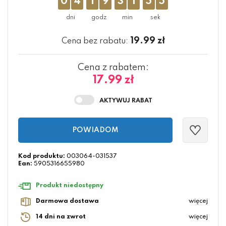
0
4
1
9
3
1
5
5
19.99
zł
Cena bez rabatu:
Cena z rabatem:
17.99 zł
POWIADOM
Kod produktu:
003064-031537
Ean:
5905316655980
Produkt niedostępny
Darmowa dostawa
więcej
14 dni na zwrot
więcej