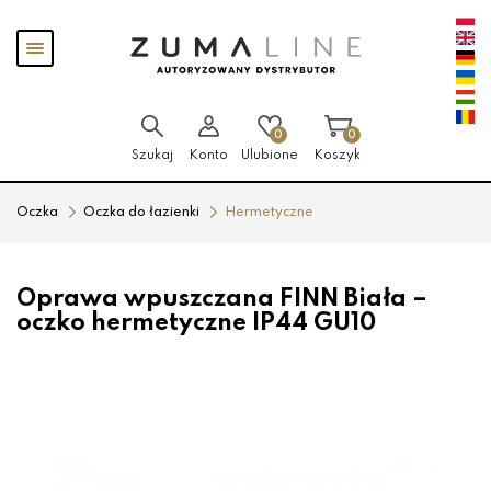
Przejdź
Przejdź
Pokaż
do menu
do
menu
głównego
menu
w
stopce
0
0
Szukaj
Konto
Ulubione
Koszyk
Oczka
Oczka do łazienki
Hermetyczne
Oprawa wpuszczana FINN Biała –
oczko hermetyczne IP44 GU10