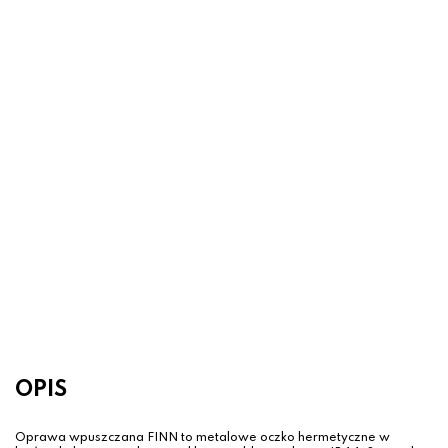
Oczko wpuszczane CHIPO białe
kwadratowe – IP54 GU10
49.00 zł
OPIS
Oprawa wpuszczana FINN to metalowe oczko hermetyczne w