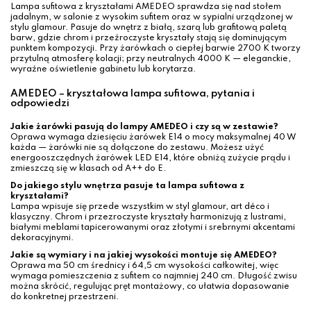
Lampa sufitowa z kryształami AMEDEO sprawdza się nad stołem
jadalnym, w salonie z wysokim sufitem oraz w sypialni urządzonej w
stylu glamour. Pasuje do wnętrz z białą, szarą lub grafitową paletą
barw, gdzie chrom i przeźroczyste kryształy stają się dominującym
punktem kompozycji. Przy żarówkach o ciepłej barwie 2700 K tworzy
przytulną atmosferę kolacji; przy neutralnych 4000 K — eleganckie,
wyraźne oświetlenie gabinetu lub korytarza.
AMEDEO – kryształowa lampa sufitowa, pytania i
odpowiedzi
Jakie żarówki pasują do lampy AMEDEO i czy są w zestawie?
Oprawa wymaga dziesięciu żarówek E14 o mocy maksymalnej 40 W
każda — żarówki nie są dołączone do zestawu. Możesz użyć
energooszczędnych żarówek LED E14, które obniżą zużycie prądu i
zmieszczą się w klasach od A++ do E.
Do jakiego stylu wnętrza pasuje ta lampa sufitowa z
kryształami?
Lampa wpisuje się przede wszystkim w styl glamour, art déco i
klasyczny. Chrom i przezroczyste kryształy harmonizują z lustrami,
białymi meblami tapicerowanymi oraz złotymi i srebrnymi akcentami
dekoracyjnymi.
Jakie są wymiary i na jakiej wysokości montuje się AMEDEO?
Oprawa ma 50 cm średnicy i 64,5 cm wysokości całkowitej, więc
wymaga pomieszczenia z sufitem co najmniej 240 cm. Długość zwisu
można skrócić, regulując pręt montażowy, co ułatwia dopasowanie
do konkretnej przestrzeni.