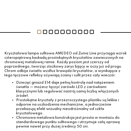
Kryształowa lampa sufitowa AMEDEO od Zuma Line przyciąga wzrok
czteropiętrową kaskadą prostokątnych kryształów zawieszonych na
chromowej metalowej ramie. Każdy poziom jest szerszy od
poprzedniego, tworząc stożkowy zarys bijący w oczy już od progu.
Chrom odbija światło wzdłuż krawędzi kryształów, a wynikające z
tego tęczowe refleksy ożywiają ściany i sufit przez cały wieczór.
Dziesięć gniazd E14 daje pełną kontrolę nad natężeniem
światła — możesz łączyć żarówki LED z żarówkami
klasycznymi lub regulować nastrój samą liczbą włączonych
źródeł.
Prostokątne kryształy z przezroczystego plastiku są lekkie i
odporne na uszkodzenia mechaniczne, a jednocześnie
przekazują efekt wizualny nieodróżnialny od szkła
kryształowego.
Chromowa metalowa konstrukcja jest prosta w montażu do
standardowego punktu sufitowego i utrzymuje całą oprawę
pewnie nawet przy dużej średnicy 50 cm.