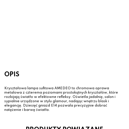
Lampa sufitowa AMEDEO Srebrna –
kryształowa, 5-punktowa glamour
899.00 zł
OPIS
Kryształowa lampa sufitowa AMEDEO to chromowa oprawa
metalowa z czterema poziomami prostokątnych kryształów, które
rozbijają światło w efektowne refleksy. Oświetla jadalnię, salon i
sypialnie urządzone w stylu glamour, nadając wnętrzu blask i
elegancję. Dziesięć gniazd E14 pozwala precyzyjnie dobrać
natężenie i barwę światła.