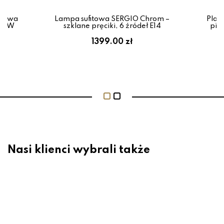
– dwa
Lampa sufitowa SERGIO Chrom –
Plaf
 36W
szklane pręciki, 6 źródeł E14
pie
1399.00 zł
Nasi klienci wybrali także