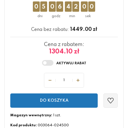
0
5
0
6
4
2
0
0
1449.00
zł
Cena bez rabatu:
Cena z rabatem:
1304.10 zł
DO KOSZYKA
Magazyn wewnętrzny:
1 szt.
Kod produktu:
003064-024500