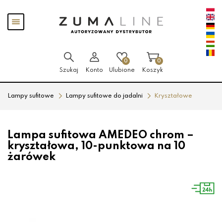
Przejdź
Przejdź
Pokaż
do menu
do
menu
głównego
menu
w
stopce
0
0
Szukaj
Konto
Ulubione
Koszyk
Lampy sufitowe
Lampy sufitowe do jadalni
Kryształowe
Lampa sufitowa AMEDEO chrom –
kryształowa, 10-punktowa na 10
żarówek