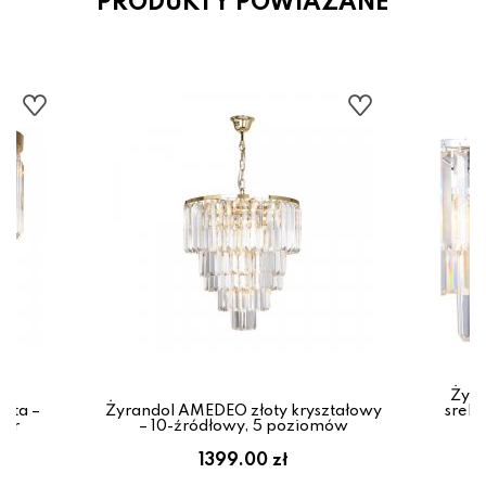
PRODUKTY POWIAZANE
Żyra
ota –
Żyrandol AMEDEO złoty kryształowy
sreb
our
– 10-źródłowy, 5 poziomów
1399.00 zł