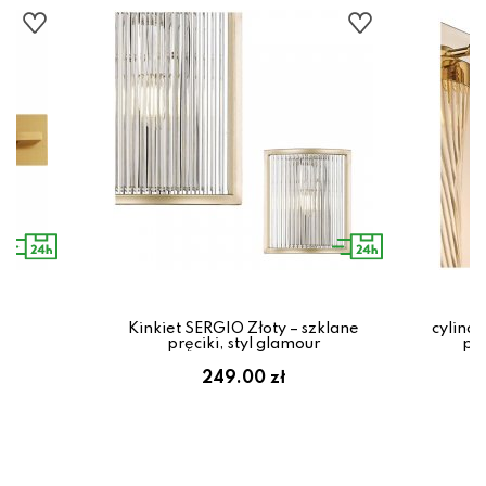
 –
W,
Kinkiet SERGIO Złoty – szklane
cylind
pręciki, styl glamour
prę
249.00 zł