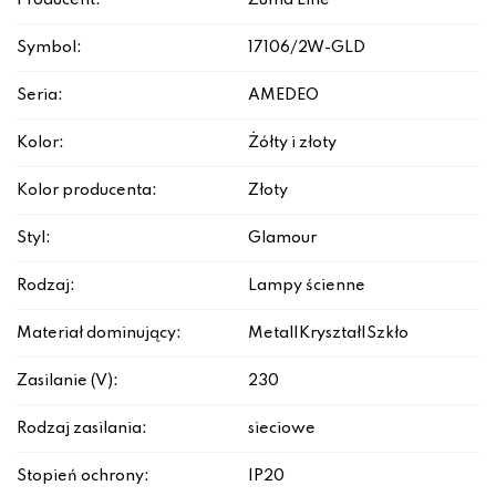
Producent:
Zuma Line
Symbol:
17106/2W-GLD
Seria:
AMEDEO
Kolor:
Żółty i złoty
Kolor producenta:
Złoty
Styl:
Glamour
Rodzaj:
Lampy ścienne
Materiał dominujący:
Metal|Kryształ|Szkło
Zasilanie (V):
230
Rodzaj zasilania:
sieciowe
Stopień ochrony:
IP20