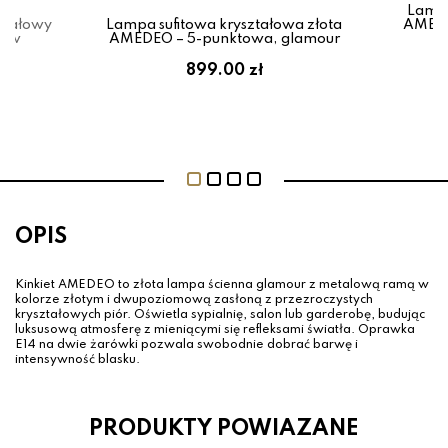
Lampa
ztałowy
Lampa sufitowa kryształowa złota
AMEDE
mów
AMEDEO – 5-punktowa, glamour
899.00 zł
OPIS
Kinkiet AMEDEO to złota lampa ścienna glamour z metalową ramą w
kolorze złotym i dwupoziomową zasłoną z przezroczystych
kryształowych piór. Oświetla sypialnię, salon lub garderobę, budując
luksusową atmosferę z mieniącymi się refleksami światła. Oprawka
E14 na dwie żarówki pozwala swobodnie dobrać barwę i
intensywność blasku.
PRODUKTY POWIAZANE