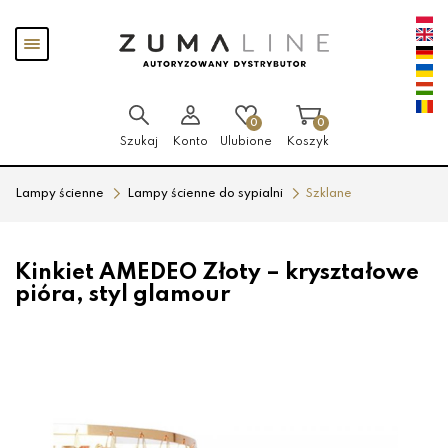
Przejdź
Przejdź
Pokaż
do menu
do
menu
głównego
menu
w
stopce
0
0
Szukaj
Konto
Ulubione
Koszyk
Lampy ścienne
Lampy ścienne do sypialni
Szklane
Kinkiet AMEDEO Złoty – kryształowe
pióra, styl glamour