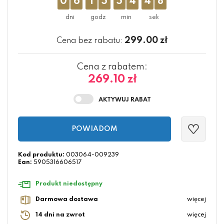
0
6
1
5
5
4
4
8
299.00
zł
Cena bez rabatu:
Cena z rabatem:
269.10 zł
POWIADOM
Kod produktu:
003064-009239
Ean:
5905316606517
Produkt niedostępny
Darmowa dostawa
więcej
14 dni na zwrot
więcej