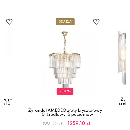
- 10 %
hrom –
Żyra
na 10
sreb
Żyrandol AMEDEO złoty kryształowy
– 10-źródłowy, 5 poziomów
1259.10 zł
1399.00 zł