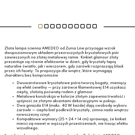
Złota lampa ścienna AMEDEO od Zuma Line przyciąga wzrok
dwupoziomowym układem przezroczystych kryształowych piór
zawieszonych na złotej metalowej ramie. Kinkiet glamour złoty
prezentuje się równie efektownie w dzień, gdy kryształy łapią
naturalne światło, jak i wieczorem, gdy żarówki rozpraszają blask
przez ich fasety. To propozycja dla wnętrz, które wymagają
charakteru bez kompromisów.
Dwuwarstwowe kryształowe pióra tworzą bogaty, mieniący
się efekt świetlny — przy żarówce filamentowej E14 uzyskasz
ciepłą, złotistą poświatę rodem z glamour.
Metalowa konstrukcja w kolorze złotym zapewnia trwałość i
spójność ze złotymi akcentami dekoracyjnymi w pokoju.
Dwa gniazda E14 (maks. 40 W każde) dają swobodę wyboru
żarówki — ciepła biel podkreśli kryształy, zimna nada wnętrzu
nowoczesny sznyt.
Kompaktowe wymiary (25 × 24 × 14 cm) sprawiają, że kinkiet
mieści się nawet w węższych przestrzeniach, nie tracąc efektu
wizualnego.