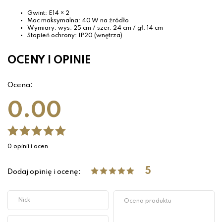
Gwint: E14 × 2
Moc maksymalna: 40 W na źródło
Wymiary: wys. 25 cm / szer. 24 cm / gł. 14 cm
Stopień ochrony: IP20 (wnętrza)
OCENY I OPINIE
Ocena:
0.00
0 opinii i ocen
5
Dodaj opinię i ocenę: