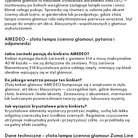
Sypialnia glamour to naturalne środowisko dla kinkietu AMEDEO —
montowany po bokach wezgłowia zastępuje lampki nocne i unosi
klimat całego pokoju. Sprawdzi się również w salonie jako akcent
ścienny obok lustra, w garderobie lub przedpokoju, gdzie złota
lampa ścienna glamour robi natychmiastowe pierwsze wrażenie. Styl
pasuje do wnętrz art déco, klasycznych i współczesnych z glamour
wykończeniem.
AMEDEO – złota lampa ścienna glamour, pytania i
odpowiedzi
Jakie żarówki pasują do kinkietu AMEDEO?
Kinkiet wymaga dwóch żarówek z gwintem E14 o mocy maksymalnie
40 W każda — nie są dołączone do zestawu. Przy żarówce
filamentowej E14 kryształowe pióra oddają ciepły, mieniący się blask
idealnie wpisujący się w styl glamour.
Do jakiego wnętrza pasuje ten kinkiet?
Złoty kinkiet glamour AMEDEO komponuje się z wnętrzami w stylu
glamour, art déco i klasycznym — szczególnie tam, gdzie dominują
złote, kremowe i białe akcenty. Zestawiony z aksamitem, marmurem
lub lustrzanymi powierzchniami tworzy spójny, luksusowy wystrój.
Jak wyczyścić kryształowe pióra kinkietu?
Kryształowe elementy wystarczy przetrzeć miękką, suchą lub lekko
wilgotną ściereczką bez środków ściernych. Regularne czyszczenie
utrzymuje maksymalny połysk i przejrzystość szkła, co przekłada się
na pełny efekt świetlny.
Dane techniczne – złota lampa ścienna glamour Zuma Line