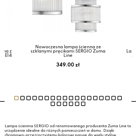
Nowoczesna lampa ścienna ze
rna z
szklanymi pręcikami SERGIO Zuma
Lamp
ur E14
Line
sz
349.00 zł
Lampa ścienma SERGIO od renomowanego producenta Zuma Line to
urządzenie idealne do różnych pomieszczeń w domu. Dzięki
chromowo-przezroczystemu kolorowi pasuje do wielu stylów