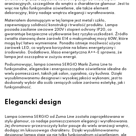
aranżacyjnych, szczególnie do wnętrz o charakterze glamour. Jest to
więc nie tylko funkcjonalne oświetlenie, ale także element
dekoracyjny, który nadaje wnętrzu elegancji i wyrafinowania.
Materiałem dominującym w tej lampie jest metal i szkło,
zapewniający solidność konstrukcji i trwałość produktu. Lampa
posiada zasilanie sieciowe 230V i stopień ochrony IP20, co
gwarantuje bezpieczne użytkowanie bez ryzyka uszkodzeń. Źródło
światła stanowią dwie żarówki E14 o maksymalnej mocy 60W, które
mogą być łatwo wymieniane. Ponadto istnieje możliwość użycia
żarówek LED, co wpływa korzystnie na bilans energetyczny i
środowisko. Dodatkowo, klasa energetyczna A++-E sprawia, że
lampa jest oszczędna w zużyciu energii.
Podsumowując, lampa ścienma SERGIO Marki Zuma Line to
funkcjonalne, elegenckie i energooszczędne oświetlenie idealne do
wielu pomieszczeń, takich jak salon, sypialnia, czy kuchnia. Dzięki
wysublimowanemu designowi i wysokiej jakości wykonani, jest to
doskonały wybór dla osób ceniących sobie zarówno estetykę, jak i
funkcjonalność.
Elegancki design
Lampa ścienma SERGIO od Zuma Line została zaprojektowana w
stylu glamour, co nadaje pomieszczeniom elegancji i wyrafinowania.
Jej chromowo-przezroczysty kolor pasuje do wielu aranżacji wnętrz,
dodając im luksusowego charakteru. Dzięki wysublimowanemu
designowi lampa staje się nie tylko funkcjonalnym oświetleniem, ale