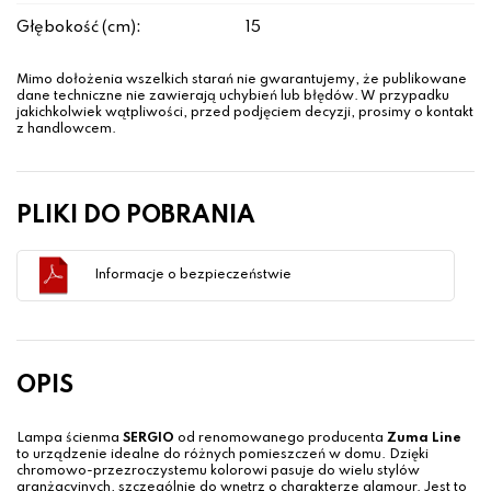
Głębokość (cm):
15
Mimo dołożenia wszelkich starań nie gwarantujemy, że publikowane
dane techniczne nie zawierają uchybień lub błędów. W przypadku
jakichkolwiek wątpliwości, przed podjęciem decyzji, prosimy o kontakt
z handlowcem.
PLIKI DO POBRANIA
Informacje o bezpieczeństwie
OPIS
Lampa ścienma
SERGIO
od renomowanego producenta
Zuma Line
to urządzenie idealne do różnych pomieszczeń w domu. Dzięki
chromowo-przezroczystemu kolorowi pasuje do wielu stylów
aranżacyjnych, szczególnie do wnętrz o charakterze glamour. Jest to