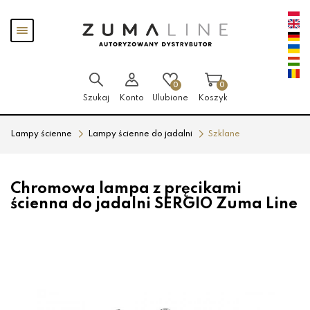
Przejdź
Przejdź
Pokaż
do menu
do
menu
głównego
menu
w
stopce
0
0
Szukaj
Konto
Ulubione
Koszyk
Lampy ścienne
Lampy ścienne do jadalni
Szklane
Chromowa lampa z pręcikami
ścienna do jadalni SERGIO Zuma Line