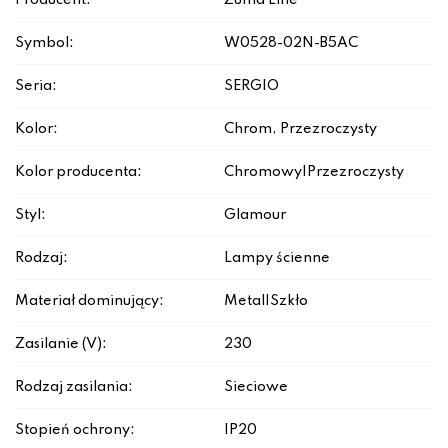
Producent:
Zuma Line
Symbol:
W0528-02N-B5AC
Seria:
SERGIO
Kolor:
Chrom, Przezroczysty
Kolor producenta:
Chromowy|Przezroczysty
Styl:
Glamour
Rodzaj:
Lampy ścienne
Materiał dominujący:
Metal|Szkło
Zasilanie (V):
230
Rodzaj zasilania:
Sieciowe
Stopień ochrony:
IP20