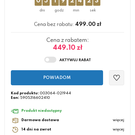
0
5
1
9
2
4
2
2
499.00
zł
Cena bez rabatu:
Cena z rabatem:
449.10 zł
POWIADOM
Kod produktu:
003064-021944
Ean:
5905316602410
Produkt niedostępny
Darmowa dostawa
więcej
14 dni na zwrot
więcej