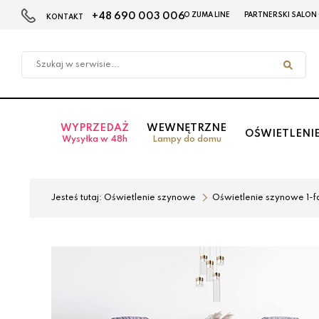
+48 690 003 006
O ZUMA LINE
PARTNERSKI SALON
KONTAKT
Przejdź
Przejdź
do menu
do
głównego
menu
w
stopce
WYPRZEDAŻ
WEWNĘTRZNE
OŚWIETLENI
Wysyłka w 48h
Lampy do domu
Jesteś tutaj:
Oświetlenie szynowe
Oświetlenie szynowe 1-