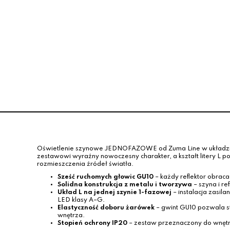
eflektor szynowy 1-fazowy biały
Zasilanie środkow
U10 – regulowany spot na szynę
1-fazowe – łączni
65.00 zł
49.00
Oświetlenie szynowe JEDNOFAZOWE od Zuma Line w układzie L to
zestawowi wyraźny nowoczesny charakter, a kształt litery L po
rozmieszczenia źródeł światła.
Sześć ruchomych głowic GU10
– każdy reflektor obraca 
Solidna konstrukcja z metalu i tworzywa
– szyna i re
Układ L na jednej szynie 1-fazowej
– instalacja zasi
LED klasy A–G.
Elastyczność doboru żarówek
– gwint GU10 pozwala st
wnętrza.
Stopień ochrony IP20
– zestaw przeznaczony do wnętrz s