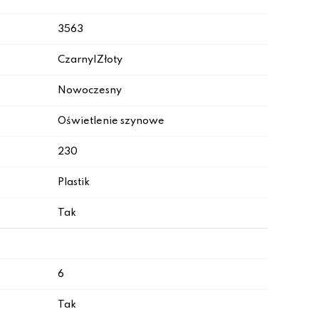
3563
Czarny|Złoty
Nowoczesny
Oświetlenie szynowe
230
Plastik
Tak
6
Tak