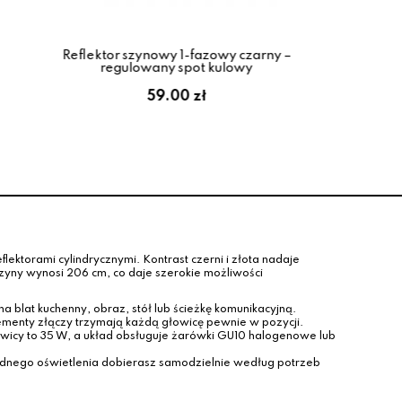
Reflektor szynowy 1-fazowy czarny –
Lampa
regulowany spot kulowy
biała 
59.00 zł
ktorami cylindrycznymi. Kontrast czerni i złota nadaje
szyny wynosi 206 cm, co daje szerokie możliwości
na blat kuchenny, obraz, stół lub ścieżkę komunikacyjną.
elementy złączy trzymają każdą głowicę pewnie w pozycji.
wicy to 35 W, a układ obsługuje żarówki GU10 halogenowe lub
łodnego oświetlenia dobierasz samodzielnie według potrzeb