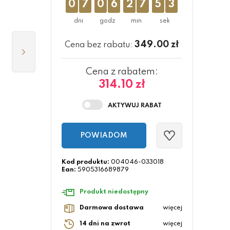
0
7
0
6
2
7
5
2
349.00
zł
Cena bez rabatu:
Cena z rabatem:
314.10 zł
POWIADOM
Kod produktu:
004046-033018
Ean:
5905316689879
Produkt niedostępny
Darmowa dostawa
więcej
14 dni na zwrot
więcej