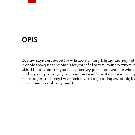
OPIS
Zestaw szynoprzewodów w kształcie litery L łączy czarną me
jednofazową z sześcioma złotymi reflektorami cylindrycznymi 
Układ L – pozioma szyna 1 m i pionowy pion – pozwala oświetlić
lub korytarz precyzyjnymi smugami światła w stylu nowoczes
reflektor jest ruchomy i wymienialny, co daje pełną swobodę k
strumienia na wybrany punkt.