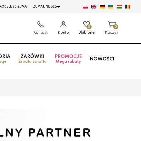
MODELE 3D ZUMA
ZUMA LINE B2B ❤️
0
0
Kontakt
Konto
Ulubione
Koszyk
ORIA
ŻARÓWKI
PROMOCJE
NOWOŚCI
acje
Źrodła światła
Mega rabaty