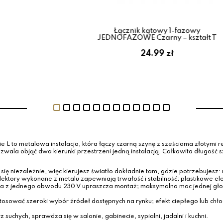
e szynoprzewodu
Łącznik kątowy 1-fazowy
k prosty biały
JEDNOFAZOWE Czarny – kształt T
 zł
24.99 zł
 metalowa instalacja, która łączy czarną szynę z sześcioma złotymi refle
zwala objąć dwa kierunki przestrzeni jedną instalacją. Całkowita długość 
się niezależnie, więc kierujesz światło dokładnie tam, gdzie potrzebujesz: 
flektory wykonane z metalu zapewniają trwałość i stabilność; plastikowe 
lana z jednego obwodu 230 V upraszcza montaż; maksymalna moc jednej gło
osować szeroki wybór źródeł dostępnych na rynku; efekt ciepłego lub ch
uchych, sprawdza się w salonie, gabinecie, sypialni, jadalni i kuchni.