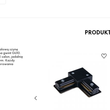
PRODUK
talową szynę
na gwint GU10.
 salon, jadalnię
nym. Każdy
ierowania