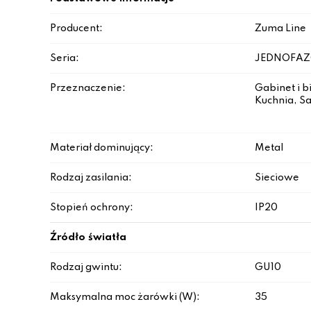
Producent:
Zuma Line
Seria:
JEDNOFA
Przeznaczenie:
Gabinet i b
Kuchnia, Sa
Materiał dominujący:
Metal
Rodzaj zasilania:
Sieciowe
Stopień ochrony:
IP20
Źródło światła
Rodzaj gwintu:
GU10
Maksymalna moc żarówki (W):
35