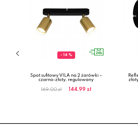
- 14 %
ARI
ami
Spot sufitowy VILA na 2 żarówki –
Refl
czarno-złoty, regulowany
złot
144.99 zł
169.00 zł