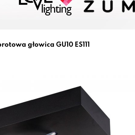
brotowa głowica GU10 ES111