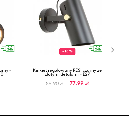
- 13 %
arny –
Kinkiet regulowany RESI czarny ze
La
10
złotymi detalami – E27
77.99 zł
89.90 zł