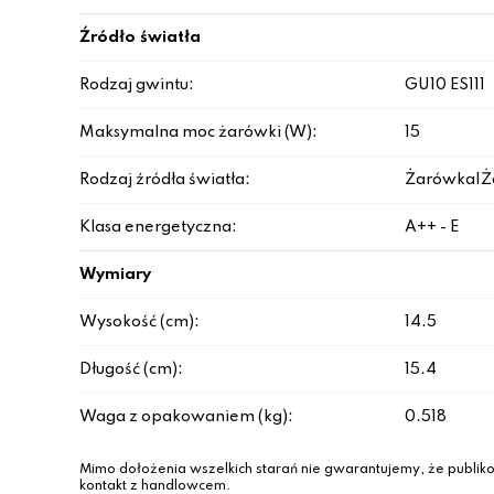
Źródło światła
Rodzaj gwintu:
GU10 ES111
Maksymalna moc żarówki (W):
15
Rodzaj źródła światła:
Żarówka|Ż
Klasa energetyczna:
A++ - E
Wymiary
Wysokość (cm):
14.5
Długość (cm):
15.4
Waga z opakowaniem (kg):
0.518
Mimo dołożenia wszelkich starań nie gwarantujemy, że publiko
kontakt z handlowcem.