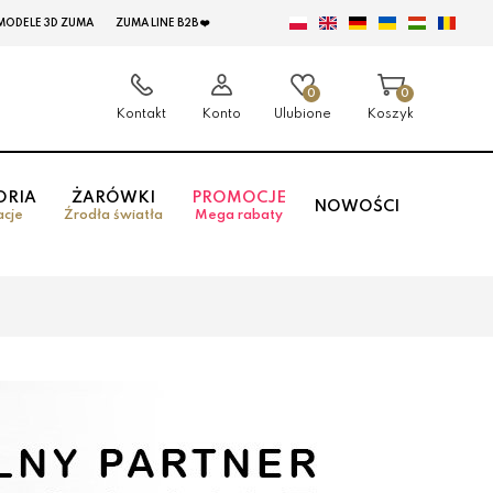
MODELE 3D ZUMA
ZUMA LINE B2B ❤️
0
0
Kontakt
Konto
Ulubione
Koszyk
ORIA
ŻARÓWKI
PROMOCJE
NOWOŚCI
acje
Źrodła światła
Mega rabaty