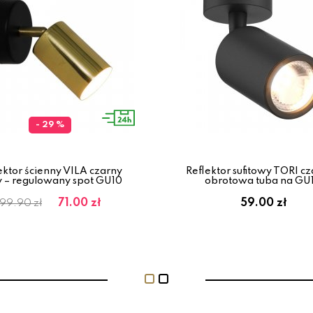
- 29 %
ektor ścienny VILA czarny
Reflektor sufitowy TORI cz
y – regulowany spot GU10
obrotowa tuba na GU
71.00 zł
59.00 zł
99.90 zł