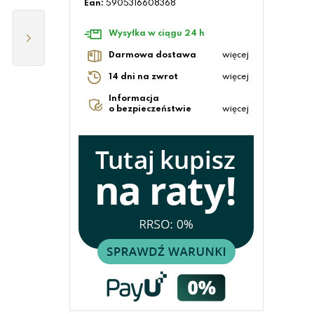
Ean:
5905316608368
Wysyłka w ciągu 24 h
Darmowa dostawa
więcej
14 dni na zwrot
więcej
Informacja
o bezpieczeństwie
więcej