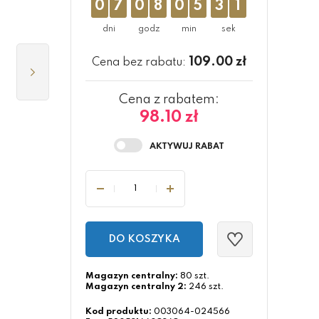
0
7
0
8
0
5
3
0
109.00
zł
Cena bez rabatu:
Cena z rabatem:
98.10 zł
DO KOSZYKA
Magazyn centralny:
80 szt.
Magazyn centralny 2:
246 szt.
Kod produktu:
003064-024566