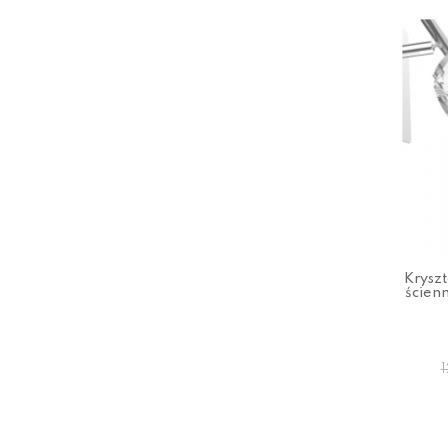
Krysz
ścien