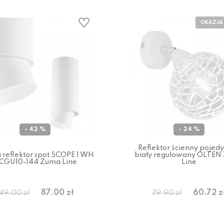
- 42 %
- 24 %
Reflektor ścienny pojed
reflektor spot SCOPE 1 WH
biały regulowany OLTEN
CGU10-144 Zuma Line
Line
87.00 zł
60.72 z
149.00 zł
79.90 zł