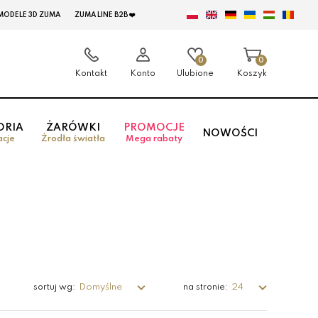
MODELE 3D ZUMA
ZUMA LINE B2B ❤️
0
0
Kontakt
Konto
Ulubione
Koszyk
ORIA
ŻARÓWKI
PROMOCJE
NOWOŚCI
acje
Źrodła światła
Mega rabaty
Domyślne
24
sortuj wg:
na stronie: