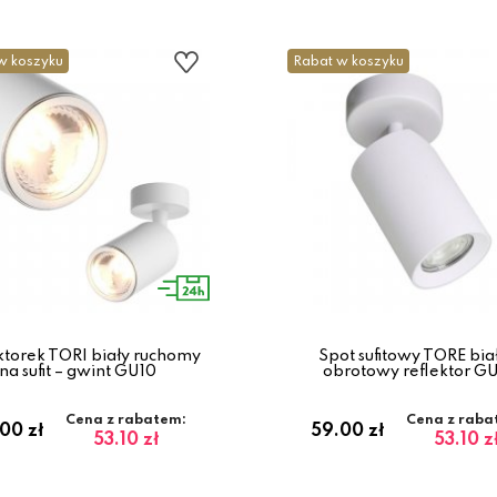
w koszyku
Rabat w koszyku
ktorek TORI biały ruchomy
Spot sufitowy TORE biał
na sufit – gwint GU10
obrotowy reflektor G
Cena z rabatem:
Cena z raba
00 zł
59.00 zł
53.10 zł
53.10 z