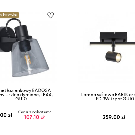
w koszyku
kiet łazienkowy BADOSA
ny – szkło dymione, IP44,
Lampa sufitowa BARIK cz
GU10
LED 3W i spot GU10
Cena z rabatem:
.00 zł
107.10 zł
259.00 zł