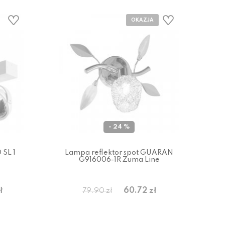
- 24 %
 SL 1
Lampa reflektor spot GUARAN
G916006-1R Zuma Line
ł
60.72 zł
79.90 zł