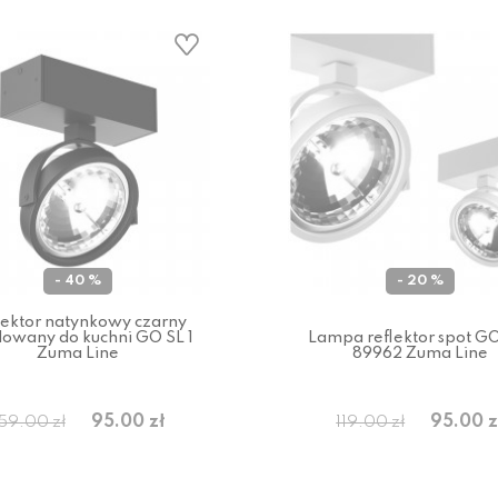
- 40 %
- 20 %
lektor natynkowy czarny
lowany do kuchni GO SL 1
Lampa reflektor spot GO
Zuma Line
89962 Zuma Line
95.00 zł
95.00 z
159.00 zł
119.00 zł