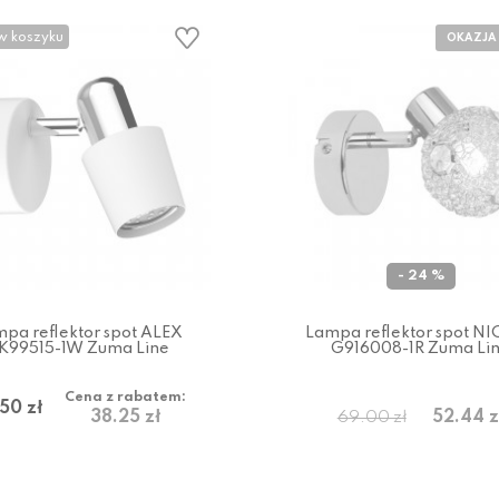
w koszyku
- 24 %
pa reflektor spot ALEX
Lampa reflektor spot N
K99515-1W Zuma Line
G916008-1R Zuma Li
Cena z rabatem:
50 zł
38.25 zł
52.44 z
69.00 zł