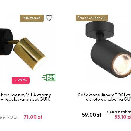
Rabat w koszyku
- 29 %
ektor ścienny VILA czarny
Reflektor sufitowy TORI cz
y – regulowany spot GU10
obrotowa tuba na GU
Cena z raba
59.00 zł
71.00 zł
53.10 z
99.90 zł