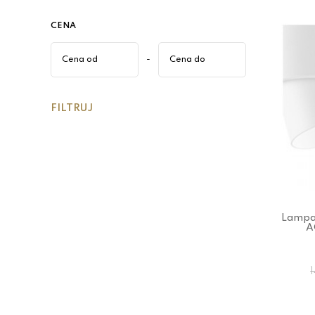
CENA
-
FILTRUJ
Lampa 
A