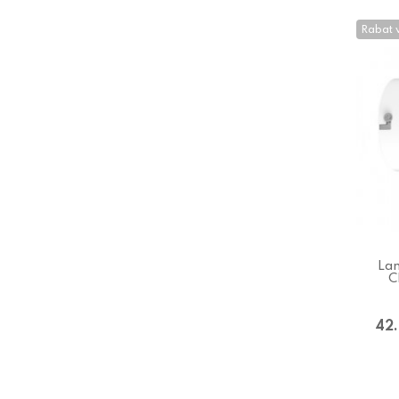
Rabat 
Lam
C
42.