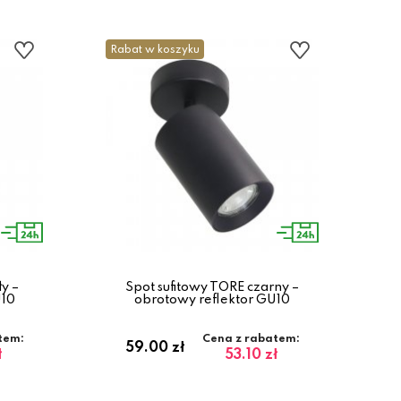
Rabat w koszyku
y –
Spot sufitowy TORE czarny –
U10
obrotowy reflektor GU10
tem:
Cena z rabatem:
59.00 zł
ł
53.10 zł