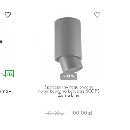
- 33 %
Spot czarny regulowany
arna –
natynkowy na koryatrz SCOPE
Zuma Line
100.00 zł
149.00 zł