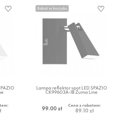
Rabat w koszyku
 SPAZIO
Lampa reflektor spot LED SPAZIO
ne
CK99603A-1B Zuma Line
tem:
Cena z rabatem:
99.00 zł
ł
89.10 zł