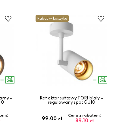
Rabat w koszyku
arny –
Reflektor sufitowy TORI biały –
10
regulowany spot GU10
tem:
Cena z rabatem:
99.00 zł
ł
89.10 zł