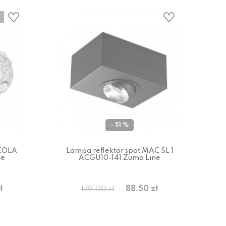
- 51 %
ICOLA
Lampa reflektor spot MAC SL 1
ne
ACGU10-141 Zuma Line
ł
88.50 zł
179.00 zł