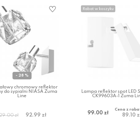
Rabat w koszyku
- 28 %
tałowy chromowy reflektor
ny do sypialni NIASA Zuma
Lampa reflektor spot LED
Line
CK99603A-1 Zuma Li
Cena z raba
99.00 zł
92.99 zł
89.10 z
129.00 zł