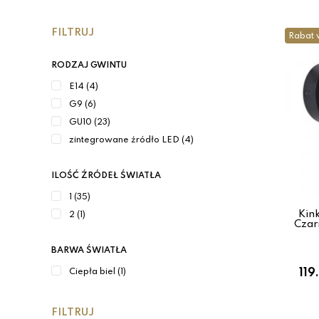
FILTRUJ
Rabat 
RODZAJ GWINTU
E14 (4)
G9 (6)
GU10 (23)
zintegrowane źródło LED (4)
ILOŚĆ ŹRÓDEŁ ŚWIATŁA
1 (35)
Kin
2 (1)
Czar
BARWA ŚWIATŁA
119
Ciepła biel (1)
FILTRUJ