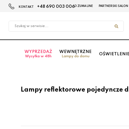
+48 690 003 006
O ZUMA LINE
PARTNERSKI SALON
KONTAKT
Przejdź
Przejdź
do menu
do
głównego
menu
w
stopce
WYPRZEDAŻ
WEWNĘTRZNE
OŚWIETLENI
Wysyłka w 48h
Lampy do domu
Lampy reflektorowe pojedyncze d