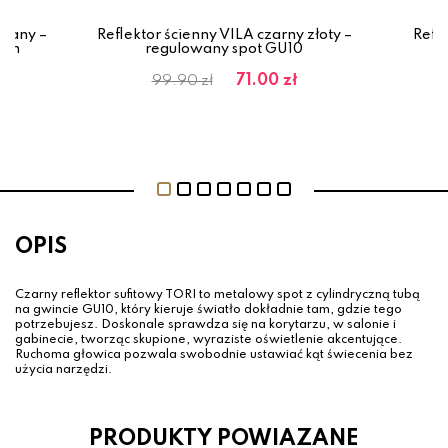
iany –
Reflektor ścienny VILA czarny złoty –
Refle
 cm
regulowany spot GU10
71.00 zł
99.90 zł
OPIS
Czarny reflektor sufitowy TORI to metalowy spot z cylindryczną tubą
na gwincie GU10, który kieruje światło dokładnie tam, gdzie tego
potrzebujesz. Doskonale sprawdza się na korytarzu, w salonie i
gabinecie, tworząc skupione, wyraziste oświetlenie akcentujące.
Ruchoma głowica pozwala swobodnie ustawiać kąt świecenia bez
użycia narzędzi.
PRODUKTY POWIAZANE