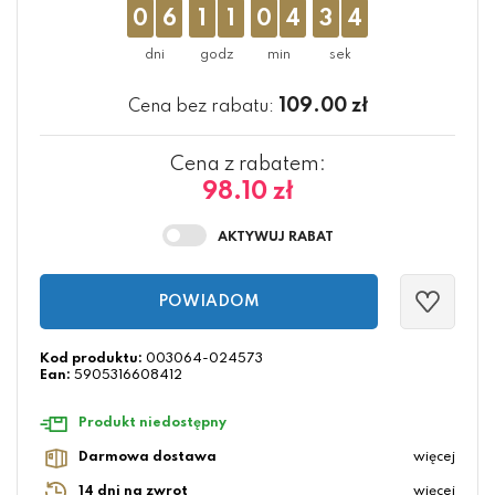
0
6
1
1
0
4
3
4
109.00
zł
Cena bez rabatu:
Cena z rabatem:
98.10 zł
POWIADOM
Kod produktu:
003064-024573
Ean:
5905316608412
Produkt niedostępny
Darmowa dostawa
więcej
14 dni na zwrot
więcej