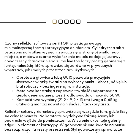
Czarny reflektor sufitowy z serii TORI przyciąga uwagę
minimalistyczną formą i precyzyjnym działaniem. Cylindryczna tuba
osadzona na krótkiej wysięgni zwraca się w stronę oświetlanego
miejsca, a matowe czarne wykończenie metalu nadaje jej surowy,
nowoczesny charakter. Seria zuma line tori łączy prostą geometrię z
funkcjonalnością, która sprawdza się zarówno w prywatnych
wnętrzach, jak i małych przestrzeniach użytkowych.
Obrotowa głowica z tubą GU10 pozwala precyzyjnie
skierować wiązkę światła na wybrany punkt – obraz, półkę lub
blat roboczy – bez ingerencji w instalację.
Metalowa konstrukcja zapewnia trwałość i odporność na
ciepło generowane przez źródło światła o mocy do 50 W.
Kompaktowe wymiary (21,2 × 9,2 × 13 cm) i waga 0,68 kg
ułatwiają montaż nawet na niskich sufitach korytarza.
Reflektor sufitowy kierunkowy sprawdza się wszędzie tam, gdzie liczy
się celność światła. Na korytarzu wydobywa fakturę ściany lub
podkreśla wejście do pomieszczenia. W salonie akcentuje galerię
zdjęć lub element dekoracyjny. W gabinecie skupia światło na biurku
bez rozpraszania reszty przestrzeni. Styl nowoczesny sprawia, że