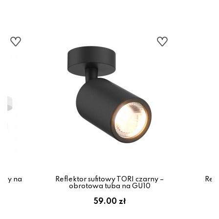
homy na
Reflektor sufitowy TORI czarny –
Refl
obrotowa tuba na GU10
59.00 zł