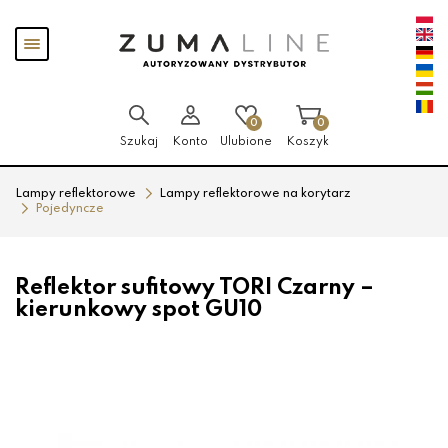
Przejdź
Przejdź
Pokaż
do menu
do
menu
głównego
menu
w
stopce
0
0
Szukaj
Konto
Ulubione
Koszyk
Lampy reflektorowe
Lampy reflektorowe na korytarz
Pojedyncze
Reflektor sufitowy TORI Czarny –
kierunkowy spot GU10