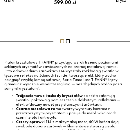
wki E14
kryszt
599.00 zł
ł
Plafon kryształowy TIFANNY przyciąga wzrok trzema poziomami
szklanych pryzmatów zawieszonych na czarnej metalowej ramie.
Przy odpowiednich żarówkach E14 kryształy rozkładają światło w
tęczowe refleksy na ścianach i suficie, tworząc efekt, który trudno
osiągnąć zwykłą lampą sufitową. Seria Zuma Line TIFANNY łączy
glamour z wyraźnie współczesną linią — bez zbędnych ozdób poza
samymi kryształami.
Trójpoziomowe kaskady kryształów
ze szkła załamują
światło i pokrywają pomieszczenie delikatnymi refleksami —
efekt widoczny nawet przy słabszych żarówkach.
Czarna metalowa rama
tworzy wyrazisty kontrast z
przezroczystymi pryzmatami i pasuje do mebli w kolorach
czerni, złota i antracytu.
Cztery oprawki E14
z maksymalną mocą 40 W każda dają
swobodę doboru żarówek — filamentowe stworzą ciepłą