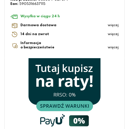
Ean:
5905316637115
Wysyłka w ciągu 24 h
Darmowa dostawa
więcej
14 dni na zwrot
więcej
Informacja
o bezpieczeństwie
więcej