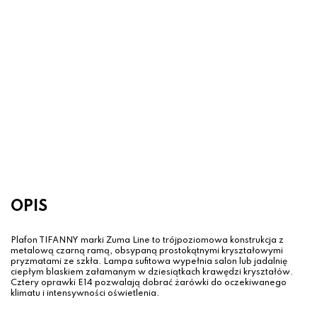
Żyrandol TIFANNY Złoty –
kryształowe piętra na 4 żarówki E14
599.00 zł
OPIS
Plafon TIFANNY marki Zuma Line to trójpoziomowa konstrukcja z
metalową czarną ramą, obsypaną prostokątnymi kryształowymi
pryzmatami ze szkła. Lampa sufitowa wypełnia salon lub jadalnię
ciepłym blaskiem załamanym w dziesiątkach krawędzi kryształów.
Cztery oprawki E14 pozwalają dobrać żarówki do oczekiwanego
klimatu i intensywności oświetlenia.