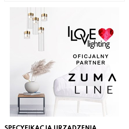
SPECYFIKACJA URZĄDZENIA