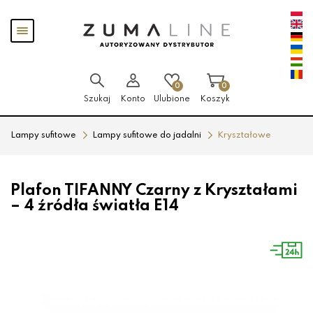
Przejdź
Przejdź
Pokaż
do menu
do
menu
głównego
menu
w
stopce
0
0
Szukaj
Konto
Ulubione
Koszyk
Lampy sufitowe
Lampy sufitowe do jadalni
Kryształowe
Plafon TIFANNY Czarny z Kryształami
– 4 źródła światła E14