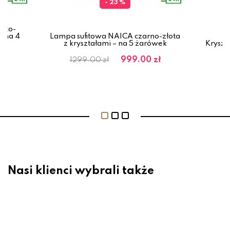
- 23 %
łoto-
n na 4
Lampa sufitowa NAICA czarno-złota
Pl
z kryształami – na 5 żarówek
Kryszt
999.00 zł
1299.00 zł
Nasi klienci wybrali także