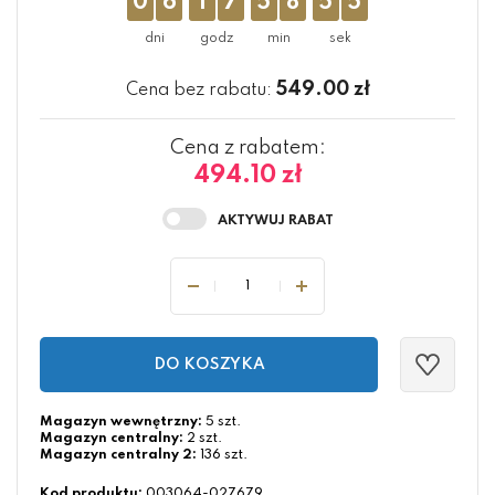
0
6
1
7
5
8
5
5
549.00
zł
Cena bez rabatu:
Cena z rabatem:
494.10 zł
DO KOSZYKA
Magazyn wewnętrzny:
5 szt.
Magazyn centralny:
2 szt.
Magazyn centralny 2:
136 szt.
Kod produktu:
003064-027679