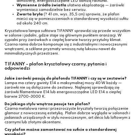
atmosferę, energooszczędne LED obniżą rachunki.
Wymienne źródło światła
ułatwia eksploatację — żarówki
wymieniasz samodzielnie bez serwisu.
Zwarta bryła
(? 41 cm, wys. 35,5 cm) sprawia, że plafon
mieści się w pomieszczeniach o standardowej wysokości sufitu
od około 240 cm.
Kryształowa lampa sufitowa TIFANNY sprawdzi się przede wszystkim
w salonie i jadalni, gdzie staje się głównym punktem aranżacji. W
sypialni przy żarówkach o ciepłej barwie tworzy przytulny klimat.
Czarna rama dobrze komponuje się z industrialnymi i nowoczesnymi
wnętrzami, a szklane pryzmaty wnoszą nutę luksusu nawet do
minimalistycznych przestrzeni.
TIFANNY – plafon kryształowy czarny, pytania i
odpowiedzi
Jakie żarówki pasują do plafondu TIFANNY i czy są w zestawie?
Lampa ma cztery gwinty E14 o maksymalnej mocy 40 W każdy —
żarówki nie są dołączone do zestawu. Najlepiej sprawdzają się
żarówki filamentowe E14 lub energooszczędne LED E14 o ciepłej
barwie 2700–3000 K.
Do jakiego stylu wnętrza pasuje ten plafon?
Czarna metalowa rama i przezroczyste kryształy tworzą połączenie
glamour z nowoczesną estetyką. Plafon dobrze wygląda w salonach i
jadaniach urządzonych w stylu nowoczesnym, art déco lub loftowym z
czarnymi lub złotymi akcentami.
Czy plafon można zamontować na suficie o standardowej
wysokości?