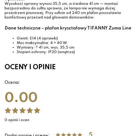
Wysokość oprawy wynosi 35,5 cm, a średnica 41 cm — montaż
bezpośrednio do sufitu sprawia, że lampa nie wymaga dużej
przestrzeni pionowej. Przy suficie od 240 cm plafon pozostawia
komfortowy prześwit nad głowami domowników.
Dane techniczne – plafon kryształowy TIFANNY Zuma Line
Gwint: E14 (4 oprawki)
Moc maksymalna: 4 × 40 W
Wymiary: ? 41 cm, wys. 35,5 cm
Stopień ochrony: IP20 (wnętrza)
OCENY I OPINIE
Ocena:
0.00
0 opinii i ocen
5
Dodaj opinię i ocenę: