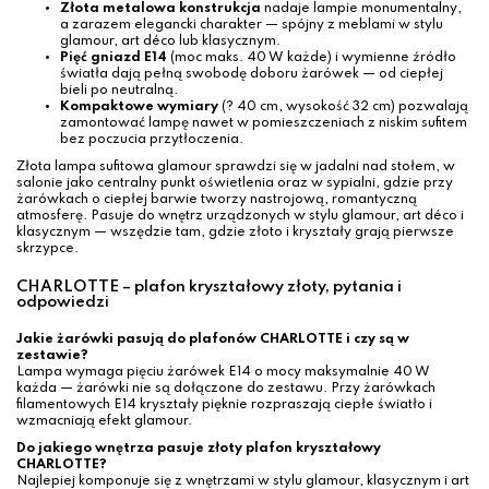
Złota metalowa konstrukcja
nadaje lampie monumentalny,
a zarazem elegancki charakter — spójny z meblami w stylu
glamour, art déco lub klasycznym.
Pięć gniazd E14
(moc maks. 40 W każde) i wymienne źródło
światła dają pełną swobodę doboru żarówek — od ciepłej
bieli po neutralną.
Kompaktowe wymiary
(? 40 cm, wysokość 32 cm) pozwalają
zamontować lampę nawet w pomieszczeniach z niskim sufitem
bez poczucia przytłoczenia.
Złota lampa sufitowa glamour sprawdzi się w jadalni nad stołem, w
salonie jako centralny punkt oświetlenia oraz w sypialni, gdzie przy
żarówkach o ciepłej barwie tworzy nastrojową, romantyczną
atmosferę. Pasuje do wnętrz urządzonych w stylu glamour, art déco i
klasycznym — wszędzie tam, gdzie złoto i kryształy grają pierwsze
skrzypce.
CHARLOTTE – plafon kryształowy złoty, pytania i
odpowiedzi
Jakie żarówki pasują do plafonów CHARLOTTE i czy są w
zestawie?
Lampa wymaga pięciu żarówek E14 o mocy maksymalnie 40 W
każda — żarówki nie są dołączone do zestawu. Przy żarówkach
filamentowych E14 kryształy pięknie rozpraszają ciepłe światło i
wzmacniają efekt glamour.
Do jakiego wnętrza pasuje złoty plafon kryształowy
CHARLOTTE?
Najlepiej komponuje się z wnętrzami w stylu glamour, klasycznym i art