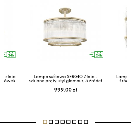
le złota
Lampa sufitowa SERGIO Złota –
Lampa s
 żarówek
szklane pręty, styl glamour, 5 źródeł
źróde
999.00 zł