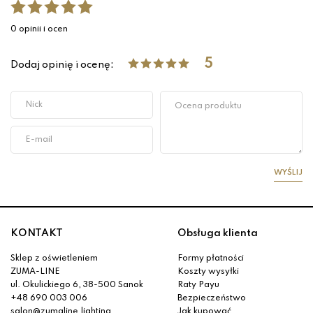
0 opinii i ocen
5
Dodaj opinię i ocenę:
WYŚLIJ
KONTAKT
Obsługa klienta
Sklep z oświetleniem
Formy płatności
ZUMA-LINE
Koszty wysyłki
ul. Okulickiego 6, 38-500 Sanok
Raty Payu
+48 690 003 006
Bezpieczeństwo
salon@zumaline.lighting
Jak kupować