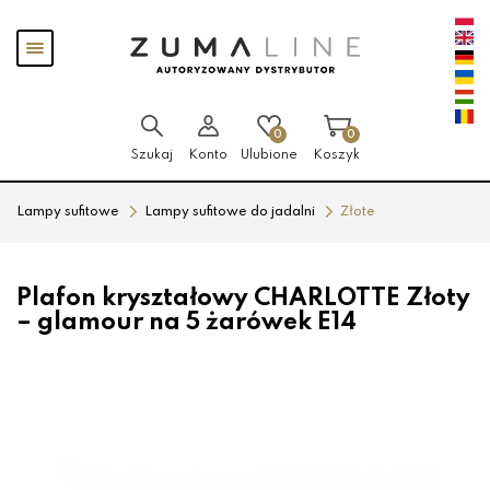
Przejdź
Przejdź
Pokaż
do menu
do
menu
głównego
menu
w
stopce
0
0
Szukaj
Konto
Ulubione
Koszyk
Lampy sufitowe
Lampy sufitowe do jadalni
Złote
Plafon kryształowy CHARLOTTE Złoty
– glamour na 5 żarówek E14