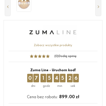
Zobacz wszystkie produkty
(0)
Dodaj opinię
Zuma Line - Uruchom kod!
0
7
1
5
4
5
2
6
899.00
zł
Cena bez rabatu: