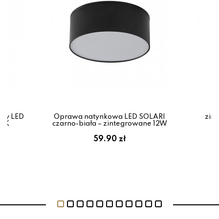
Pl
ały LED
Oprawa natynkowa LED SOLARI
zint
00K
czarno-biała – zintegrowane 12W
59.90 zł