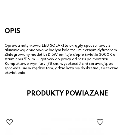
59.90 zł
OPIS
Oprawa natynkowa LED SOLARI to okrągły spot sufitowy z
aluminiową obudową w białym kolorze i mlecznym dyfuzorem.
Zintegrowany moduł LED 5W emituje ciepłe światło 3000K o
strumieniu 516 lm — gotowy do pracy od razu po montażu.
Kompaktowe wymiary (?8 cm, wysokość 3 cm) sprawiają, że
sprawdzi się wszędzie tam, gdzie liczy się dyskretne, skuteczne
oświetlenie.
PRODUKTY POWIAZANE