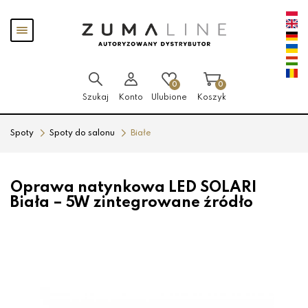
Przejdź
Przejdź
Pokaż
do menu
do
menu
głównego
menu
w
stopce
0
0
Szukaj
Konto
Ulubione
Koszyk
Spoty
Spoty do salonu
Białe
Oprawa natynkowa LED SOLARI
Biała – 5W zintegrowane źródło