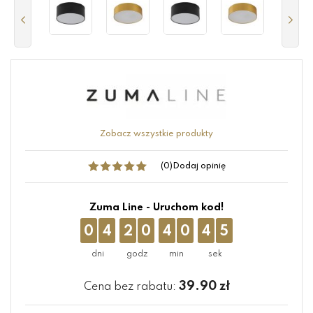
Zobacz wszystkie produkty
(0)
Dodaj opinię
Zuma Line - Uruchom kod!
0
4
2
0
4
0
4
4
39.90
zł
Cena bez rabatu: