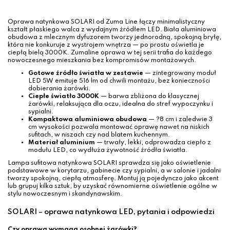
Oprawa natynkowa SOLARI od Zuma Line łączy minimalistyczny
kształt płaskiego walca z wydajnym źródłem LED. Biała aluminiowa
obudowa z mlecznym dyfuzorem tworzy jednorodną, spokojną bryłę,
która nie konkuruje z wystrojem wnętrza — po prostu oświetla je
ciepłą bielą 3000K. Zumaline oprawa w tej serii trafia do każdego
nowoczesnego mieszkania bez kompromisów montażowych.
Gotowe źródło światła w zestawie
— zintegrowany moduł
LED 5W emituje 516 lm od chwili montażu, bez konieczności
dobierania żarówki.
Ciepłe światło 3000K
— barwa zbliżona do klasycznej
żarówki, relaksująca dla oczu, idealna do stref wypoczynku i
sypialni.
Kompaktowa aluminiowa obudowa
— ?8 cm i zaledwie 3
cm wysokości pozwala montować oprawę nawet na niskich
sufitach, w niszach czy nad blatem kuchennym.
Materiał aluminium
— trwały, lekki, odprowadza ciepło z
modułu LED, co wydłuża żywotność źródła światła.
Lampa sufitowa natynkowa SOLARI sprawdza się jako oświetlenie
podstawowe w korytarzu, gabinecie czy sypialni, a w salonie i jadalni
tworzy spokojną, ciepłą atmosferę. Montuj ją pojedynczo jako akcent
lub grupuj kilka sztuk, by uzyskać równomierne oświetlenie ogólne w
stylu nowoczesnym i skandynawskim.
SOLARI – oprawa natynkowa LED, pytania i odpowiedzi
Czy oprawa wymaga osobnej żarówki?