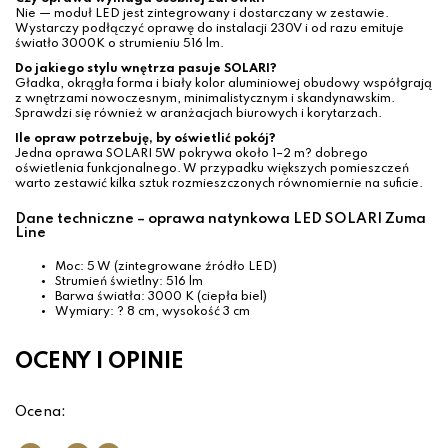
Nie — moduł LED jest zintegrowany i dostarczany w zestawie.
Wystarczy podłączyć oprawę do instalacji 230V i od razu emituje
światło 3000K o strumieniu 516 lm.
Do jakiego stylu wnętrza pasuje SOLARI?
Gładka, okrągła forma i biały kolor aluminiowej obudowy współgrają
z wnętrzami nowoczesnym, minimalistycznym i skandynawskim.
Sprawdzi się również w aranżacjach biurowych i korytarzach.
Ile opraw potrzebuję, by oświetlić pokój?
Jedna oprawa SOLARI 5W pokrywa około 1–2 m? dobrego
oświetlenia funkcjonalnego. W przypadku większych pomieszczeń
warto zestawić kilka sztuk rozmieszczonych równomiernie na suficie.
Dane techniczne – oprawa natynkowa LED SOLARI Zuma
Line
Moc: 5 W (zintegrowane źródło LED)
Strumień świetlny: 516 lm
Barwa światła: 3000 K (ciepła biel)
Wymiary: ? 8 cm, wysokość 3 cm
OCENY I OPINIE
Ocena: