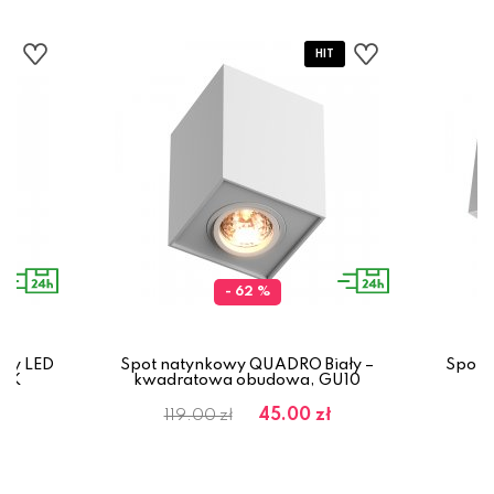
- 62 %
ały LED
Spot natynkowy QUADRO Biały –
Spot 
00K
kwadratowa obudowa, GU10
G
45.00 zł
119.00 zł