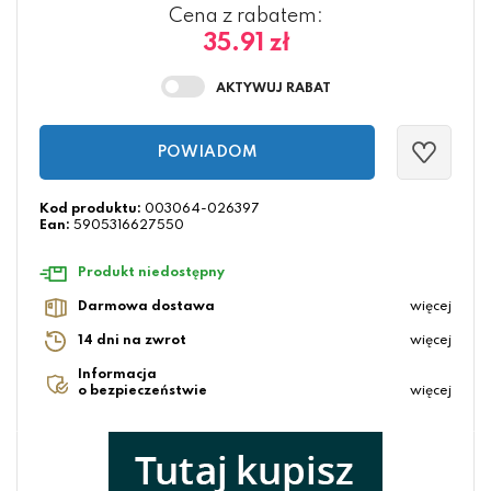
Cena z rabatem:
35.91 zł
POWIADOM
Kod produktu:
003064-026397
Ean:
5905316627550
Produkt niedostępny
Darmowa dostawa
więcej
14 dni na zwrot
więcej
Informacja
o bezpieczeństwie
więcej