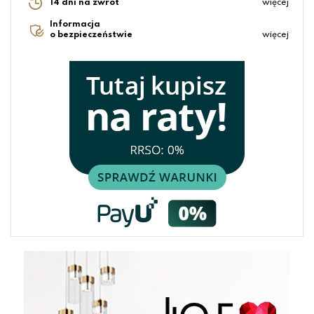
14 dni na zwrot
więcej
Informacja
o bezpieczeństwie
więcej