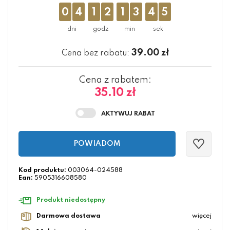
0
4
1
2
1
3
4
5
39.00
zł
Cena bez rabatu:
Cena z rabatem:
35.10 zł
POWIADOM
Kod produktu:
003064-024588
Ean:
5905316608580
Produkt niedostępny
Darmowa dostawa
więcej