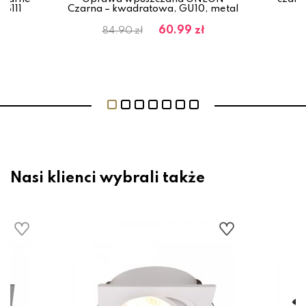
ES111
Czarna – kwadratowa, GU10, metal
60.99 zł
84.90 zł
Nasi klienci wybrali także