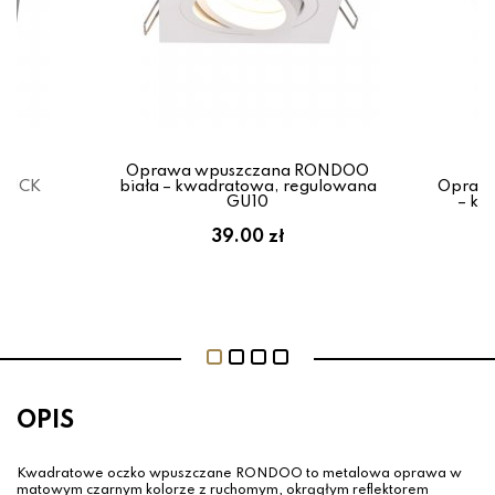
wa
Oprawa wpuszczana RONDOO
CHUCK
biała – kwadratowa, regulowana
Oprawa
GU10
– kw
39.00 zł
OPIS
Kwadratowe oczko wpuszczane RONDOO to metalowa oprawa w
matowym czarnym kolorze z ruchomym, okrągłym reflektorem