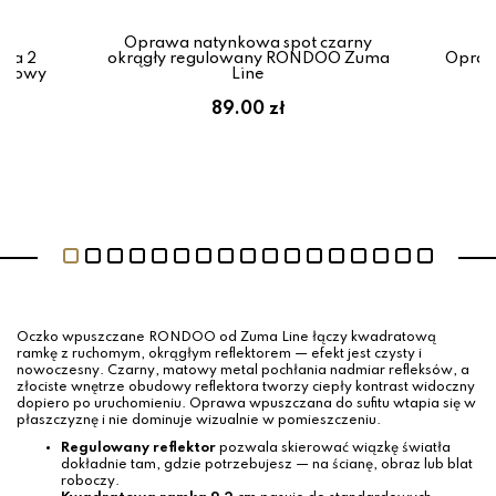
Oprawa natynkowa spot czarny
na 2
okrągły regulowany RONDOO Zuma
Opraw
rotowy
Line
89.00 zł
Oczko wpuszczane RONDOO od Zuma Line łączy kwadratową
ramkę z ruchomym, okrągłym reflektorem — efekt jest czysty i
nowoczesny. Czarny, matowy metal pochłania nadmiar refleksów, a
złociste wnętrze obudowy reflektora tworzy ciepły kontrast widoczny
dopiero po uruchomieniu. Oprawa wpuszczana do sufitu wtapia się w
płaszczyznę i nie dominuje wizualnie w pomieszczeniu.
Regulowany reflektor
pozwala skierować wiązkę światła
dokładnie tam, gdzie potrzebujesz — na ścianę, obraz lub blat
roboczy.