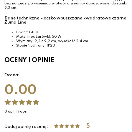
bez narzędzi po wsunięciu w otwór o średnicy dopasowanej do ramki
9,2 cm.
Dane techniczne – oczko wpuszczane kwadratowe czarne
Zuma Line
Gwint: GU10
Maks. moc żarówki: 50 W
Wymiary: 9,2 × 9,2 cm, wysokość 2,4 cm
Stopień ochrony: IP20
OCENY I OPINIE
Ocena:
0.00
0 opinii i ocen
5
Dodaj opinię i ocenę: