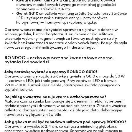
Kwadratowa ramka 9,2 cm
pasuje do standardowych
otworów montażowych i wymaga minimalnej głębokości
zabudowy — zaledwie 2,4 cm.
Gwint GU10
umożliwia wymianę źródła światła: przy żarówce
LED uzyskujesz niskie zużycie energii, przy żarówce
halogenowej — intensywną, skupioną wiązkę.
Oprawa wpuszczana do sypialni sprawdza się równie dobrze w
salonie, jadalni, kuchni i korytarzu. Kierunkowe oczko sufitowe
akcentuje wybrany fragment wnętrza i tworzy nastrojowe strefy
światła bez konieczności montażu dodatkowych lamp. Pasuje do stylu
nowoczesnego, minimalistycznego i industrialnego.
RONDOO – oczko wpuszczane kwadratowe czarne,
pytania i odpowiedzi
Jaką żarówkę wybrać do oprawy RONDOO GU10?
Oprawa przyjmuje każdą żarówkę z gwintem GU10 o mocy do 50 W
— zarówno LED, jak i halogenową. Przy żarówce LED o barwie
2700–3000 K uzyskujesz ciepłe, nastrojowe światło pasujące do
sypialni i salonu.
Do jakiego wnętrza pasuje czarne oczko wpuszczane?
Matowa czarna ramka komponuje się z ciemnymi meblami, betonem
architektonicznym i drewnem w odcieniach orzecha. Złociste wnętrze
reflektora dodaje subtelnego ciepła i działa jako detal dekoracyjny
nawet przy wyłączonym świetle.
Jak głęboka musi być zabudowa sufitowa pod oprawę RONDOO?
Oprawa ma wysokość 2,4 cm, co oznacza minimalną głębokość
przestrzeni w suficie podwieszanym. Sprężynowe zaciski mocują ją