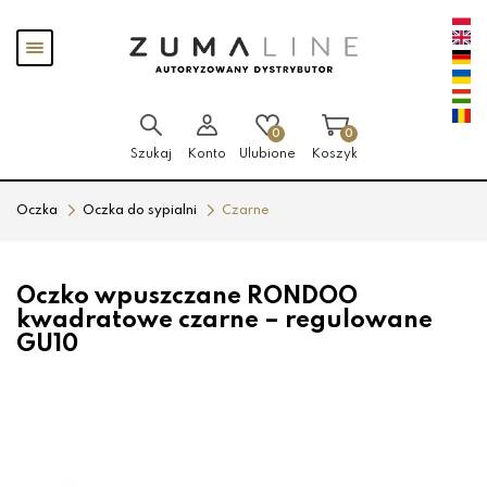
Przejdź
Przejdź
Pokaż
do menu
do
menu
głównego
menu
w
stopce
0
0
Szukaj
Konto
Ulubione
Koszyk
Oczka
Oczka do sypialni
Czarne
Oczko wpuszczane RONDOO
kwadratowe czarne – regulowane
GU10