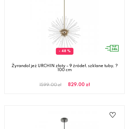
- 48 %
Żyrandol jeż URCHIN złoty – 9 źródeł, szklane tuby, ?
100 cm
829.00 zł
1599.00 zł