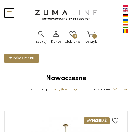
Przejdź
Przejdź
Pokaż
do menu
do
menu
głównego
menu
w
stopce
0
0
Szukaj
Konto
Ulubione
Koszyk
Pokaż menu
Nowoczesne
Domyślne
24
sortuj wg:
na stronie: