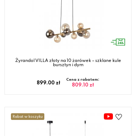
Żyrandol VILLA złoty na 10 żarówek – szklane kule
bursztyn i dym
Cena z rabatem:
899.00 zł
809.10 zł
Rabat w koszyku