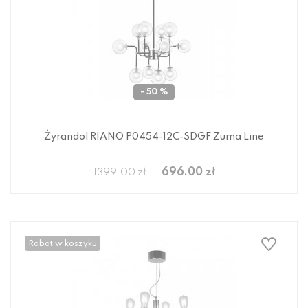
- 50 %
Żyrandol RIANO P0454-12C-SDGF Zuma Line
696.00 zł
1399.00 zł
Rabat w koszyku