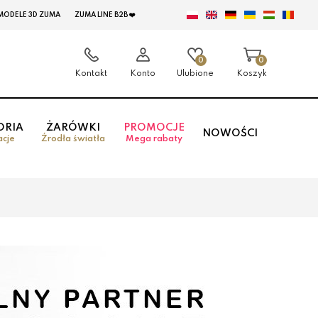
MODELE 3D ZUMA
ZUMA LINE B2B ❤️
0
0
Kontakt
Konto
Ulubione
Koszyk
ORIA
ŻARÓWKI
PROMOCJE
NOWOŚCI
acje
Źrodła światła
Mega rabaty