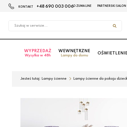
+48 690 003 006
O ZUMA LINE
PARTNERSKI SALON
KONTAKT
Przejdź
Przejdź
do menu
do
głównego
menu
w
stopce
WYPRZEDAŻ
WEWNĘTRZNE
OŚWIETLENI
Wysyłka w 48h
Lampy do domu
Jesteś tutaj:
Lampy ścienne
Lampy ścienne do pokoju dziec