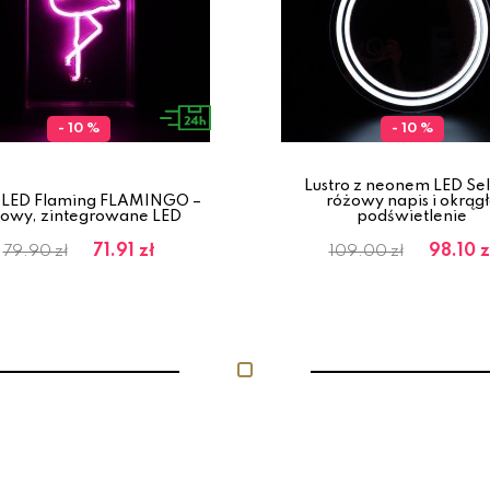
- 10 %
- 10 %
Lustro z neonem LED Self
 LED Flaming FLAMINGO –
różowy napis i okrąg
żowy, zintegrowane LED
podświetlenie
71.91 zł
98.10 z
79.90 zł
109.00 zł