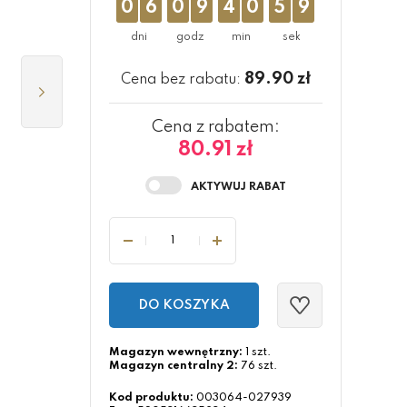
0
6
0
9
4
0
5
8
89.90
zł
Cena bez rabatu:
Cena z rabatem:
80.91 zł
DO KOSZYKA
Magazyn wewnętrzny:
1 szt.
Magazyn centralny 2:
76 szt.
Kod produktu:
003064-027939