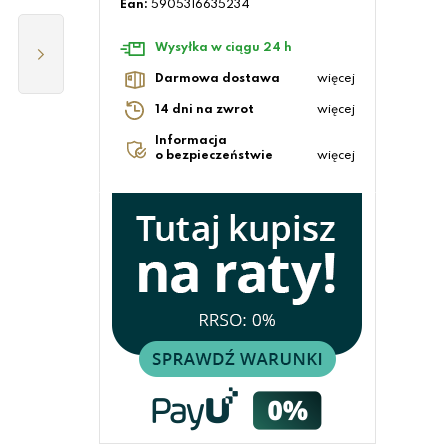
Ean:
5905316635234
Wysyłka w ciągu 24 h
Darmowa dostawa
więcej
14 dni na zwrot
więcej
Informacja
o bezpieczeństwie
więcej