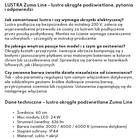
LUSTRA Zuma Line – lustro okrągłe podświetlane, pytania
i odpowiedzi
Jak zamontować lustro i czy wymaga skrzynki elektrycznej?
Lustro podłącza się bezpośrednio do instalacji 230 V; zaleca się
wyprowadzenie przewodu ze ściany za lustrem lub podłączenie
przez puszkę podtynkową. Montaż na ścianie wymaga zawieszenia
na uchwytach – szczegóły w instrukcji producenta.
Do jakiego wnętrza pasuje ten model i z czym go zestawiać?
Okrągły kształt i przejrzyste, świecące obrzeże komponują się z
białymi i jasnoszarymi płytkami oraz matowymi bateriami w kolorze
chrom lub szczotkowana stal. Sprawdza się zarówno w łazienkach
loftowych, jak i klasycznych.
Czy zmienna barwa światła działa niezależnie od ściemniania?
Tak – oba parametry regulujesz tym samym włącznikiem dotykowym,
ale oddzielnymi gestami: krótkie dotknięcie zmienia barwę,
przytrzymanie ściemnia lub rozjaśnia. Ustawienia zapamiętują się do
następnego włączenia.
Dane techniczne – lustro okrągłe podświetlane Zuma Line
Średnica: 60 cm
Moc modułu LED: 24 W
Strumień świetlny: 636 lm
Barwa światła: 3000 / 4000 / 6000 K (zmienna dotykiem)
Stopień ochrony: IP44
Materiał: szkło + akryl