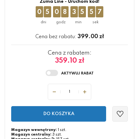
Zuma Line - Uruchom kod!
0
5
0
8
3
5
5
7
399.00
zł
Cena bez rabatu:
Cena z rabatem:
359.10 zł
DO KOSZYKA
Magazyn wewnętrzny:
1 szt.
Magazyn centralny:
3 szt.