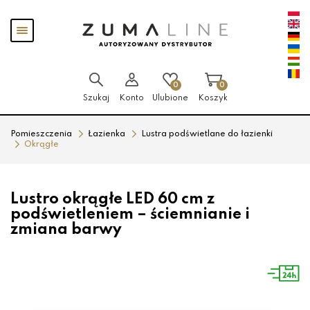
Przejdź
Przejdź
Pokaż
do menu
do
menu
głównego
menu
w
stopce
0
0
Szukaj
Konto
Ulubione
Koszyk
Pomieszczenia
Łazienka
Lustra podświetlane do łazienki
Okrągłe
Lustro okrągłe LED 60 cm z
podświetleniem – ściemnianie i
zmiana barwy