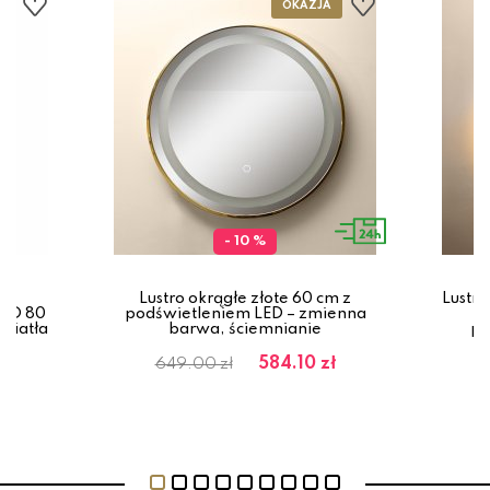
- 10 %
Lustro okrągłe złote 60 cm z
Lustro
LED 80
podświetleniem LED – zmienna
p
światła
barwa, ściemnianie
po
584.10 zł
649.00 zł