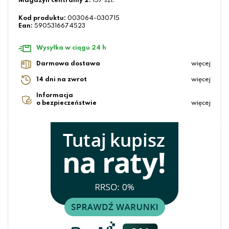
Magazyn centralny 2:
157 szt.
Kod produktu:
003064-030715
Ean:
5905316674523
Wysyłka w ciągu 24 h
Darmowa dostawa
więcej
14 dni na zwrot
więcej
Informacja
o bezpieczeństwie
więcej