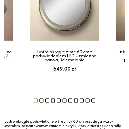
a Line
Lustro okrągłe złote 60 cm z
Lustro
44, 3
podświetleniem LED – zmienna
p
barwa, ściemnianie
po
649.00 zł
Lustro okrągłe podświetlane o średnicy 60 cm przyciąga wzrok
szerokim, teksturowanym rantem z akrylu, który otacza szklaną taflę