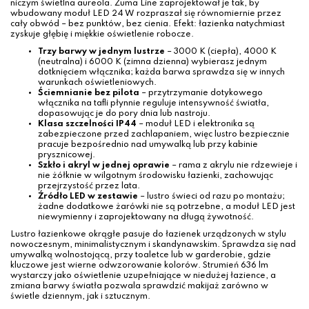
niczym świetlna aureola. Zuma Line zaprojektował je tak, by
wbudowany moduł LED 24 W rozpraszał się równomiernie przez
cały obwód – bez punktów, bez cienia. Efekt: łazienka natychmiast
zyskuje głębię i miękkie oświetlenie robocze.
Trzy barwy w jednym lustrze
– 3000 K (ciepła), 4000 K
(neutralna) i 6000 K (zimna dzienna) wybierasz jednym
dotknięciem włącznika; każda barwa sprawdza się w innych
warunkach oświetleniowych.
Ściemnianie bez pilota
– przytrzymanie dotykowego
włącznika na tafli płynnie reguluje intensywność światła,
dopasowując je do pory dnia lub nastroju.
Klasa szczelności IP44
– moduł LED i elektronika są
zabezpieczone przed zachlapaniem, więc lustro bezpiecznie
pracuje bezpośrednio nad umywalką lub przy kabinie
prysznicowej.
Szkło i akryl w jednej oprawie
– rama z akrylu nie rdzewieje i
nie żółknie w wilgotnym środowisku łazienki, zachowując
przejrzystość przez lata.
Źródło LED w zestawie
– lustro świeci od razu po montażu;
żadne dodatkowe żarówki nie są potrzebne, a moduł LED jest
niewymienny i zaprojektowany na długą żywotność.
Lustro łazienkowe okrągłe pasuje do łazienek urządzonych w stylu
nowoczesnym, minimalistycznym i skandynawskim. Sprawdza się nad
umywalką wolnostojącą, przy toaletce lub w garderobie, gdzie
kluczowe jest wierne odwzorowanie kolorów. Strumień 636 lm
wystarczy jako oświetlenie uzupełniające w niedużej łazience, a
zmiana barwy światła pozwala sprawdzić makijaż zarówno w
świetle dziennym, jak i sztucznym.