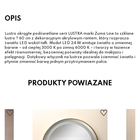
OPIS
Lustro okrągłe podświetlane serii LUSTRA marki Zuma Line to szklane
lustro ? 60 cm z dekoracyjnym akrylowym rantem, który rozprasza
światło LED wokół tafli. Moduł LED 24 W emituje światło o zmiennej
barwie – od ciepłej 3000 K po zimną 6000 K – i tworzy w łazience
efekt równomiernej, bezciennej poświaty idealnej do makijażu i
pielęgnacji. Dotykowy włącznik na lustrze pozwala ściem­niać świa­tło i
płynnie zmieniać barwę jednym przytrzymaniem palca.
PRODUKTY POWIAZANE