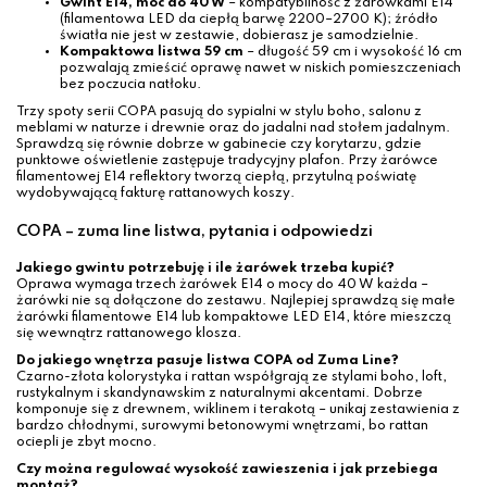
Gwint E14, moc do 40 W
– kompatybilność z żarówkami E14
(filamentowa LED da ciepłą barwę 2200–2700 K); źródło
światła nie jest w zestawie, dobierasz je samodzielnie.
Kompaktowa listwa 59 cm
– długość 59 cm i wysokość 16 cm
pozwalają zmieścić oprawę nawet w niskich pomieszczeniach
bez poczucia natłoku.
Trzy spoty serii COPA pasują do sypialni w stylu boho, salonu z
meblami w naturze i drewnie oraz do jadalni nad stołem jadalnym.
Sprawdzą się równie dobrze w gabinecie czy korytarzu, gdzie
punktowe oświetlenie zastępuje tradycyjny plafon. Przy żarówce
filamentowej E14 reflektory tworzą ciepłą, przytulną poświatę
wydobywającą fakturę rattanowych koszy.
COPA – zuma line listwa, pytania i odpowiedzi
Jakiego gwintu potrzebuję i ile żarówek trzeba kupić?
Oprawa wymaga trzech żarówek E14 o mocy do 40 W każda –
żarówki nie są dołączone do zestawu. Najlepiej sprawdzą się małe
żarówki filamentowe E14 lub kompaktowe LED E14, które mieszczą
się wewnątrz rattanowego klosza.
Do jakiego wnętrza pasuje listwa COPA od Zuma Line?
Czarno-złota kolorystyka i rattan współgrają ze stylami boho, loft,
rustykalnym i skandynawskim z naturalnymi akcentami. Dobrze
komponuje się z drewnem, wiklinem i terakotą – unikaj zestawienia z
bardzo chłodnymi, surowymi betonowymi wnętrzami, bo rattan
ociepli je zbyt mocno.
Czy można regulować wysokość zawieszenia i jak przebiega
montaż?