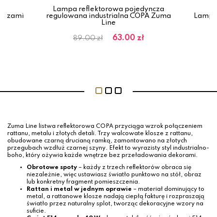
wa
Lampa reflektorowa pojedyncza
loszami
regulowana industrialna COPA Zuma
Lampa 
Line
–
ł
63.00 zł
89.00 zł
Zuma Line listwa reflektorowa COPA przyciąga wzrok połączeniem
rattanu, metalu i złotych detali. Trzy walcowate klosze z rattanu,
obudowane czarną drucianą ramką, zamontowano na złotych
przegubach wzdłuż czarnej szyny. Efekt to wyrazisty styl industrialno-
boho, który ożywia każde wnętrze bez przeładowania dekorami.
Obrotowe spoty
– każdy z trzech reflektorów obraca się
niezależnie, więc ustawiasz światło punktowo na stół, obraz
lub konkretny fragment pomieszczenia.
Rattan i metal w jednym oprawie
– materiał dominujący to
metal, a rattanowe klosze nadają ciepłą fakturę i rozpraszają
światło przez naturalny splot, tworząc dekoracyjne wzory na
suficie.