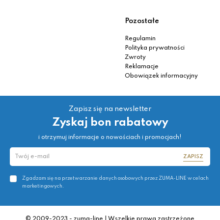
Pozostałe
Regulamin
Polityka prywatności
Zwroty
Reklamacje
Obowiązek informacyjny
Zapisz się na newsletter
Zyskaj bon rabatowy
i otrzymuj informacje o nowościach i promocjach!
ZAPISZ
Zgadzam się na przetwarzanie danych osobowych przez ZUMA-LINE w celach
marketingowych.
© 2009-2023 - zuma-line | Wszelkie prawa zastrzeżone