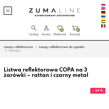
Przejdź
Przejdź
Pokaż
do menu
do
menu
głównego
menu
w
stopce
0
0
Szukaj
Konto
Ulubione
Koszyk
Lampy reflektorowe
Lampy reflektorowe do sypialni
Potrójne
Listwa reflektorowa COPA na 3
żarówki – rattan i czarny metal
- 44 %