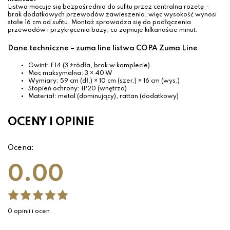
Listwa mocuje się bezpośrednio do sufitu przez centralną rozetę –
brak dodatkowych przewodów zawieszenia, więc wysokość wynosi
stałe 16 cm od sufitu. Montaż sprowadza się do podłączenia
przewodów i przykręcenia bazy, co zajmuje kilkanaście minut.
Dane techniczne – zuma line listwa COPA Zuma Line
Gwint: E14 (3 źródła, brak w komplecie)
Moc maksymalna: 3 × 40 W
Wymiary: 59 cm (dł.) × 10 cm (szer.) × 16 cm (wys.)
Stopień ochrony: IP20 (wnętrza)
Materiał: metal (dominujący), rattan (dodatkowy)
OCENY I OPINIE
Ocena:
0.00
0 opinii i ocen