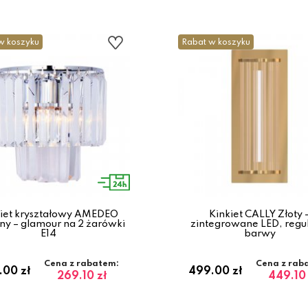
w koszyku
Rabat w koszyku
iet kryształowy AMEDEO
Kinkiet CALLY Złoty 
ny – glamour na 2 żarówki
zintegrowane LED, regu
E14
barwy
Cena z rabatem:
Cena z rab
.00 zł
499.00 zł
269.10 zł
449.10 