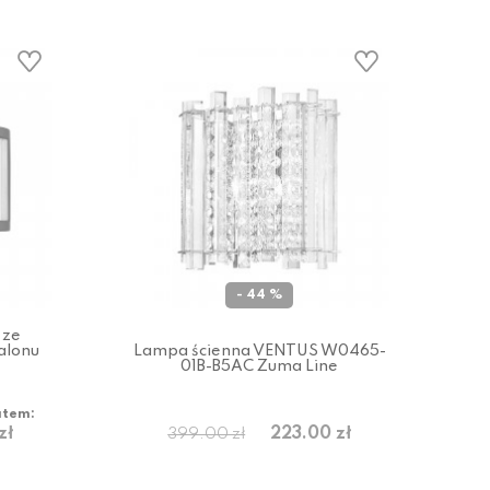
- 44 %
 ze
alonu
Lampa ścienna VENTUS W0465-
01B-B5AC Zuma Line
atem:
zł
223.00 zł
399.00 zł