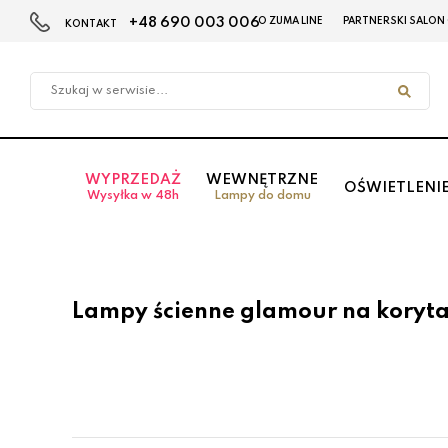
+48 690 003 006
O ZUMA LINE
PARTNERSKI SALON
KONTAKT
Przejdź
Przejdź
do menu
do
głównego
menu
w
stopce
WYPRZEDAŻ
WEWNĘTRZNE
OŚWIETLENI
Wysyłka w 48h
Lampy do domu
Lampy ścienne glamour na koryt