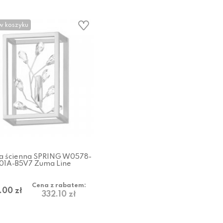
w koszyku
 ścienna SPRING W0578-
01A-B5V7 Zuma Line
Cena z rabatem:
.00 zł
332.10 zł