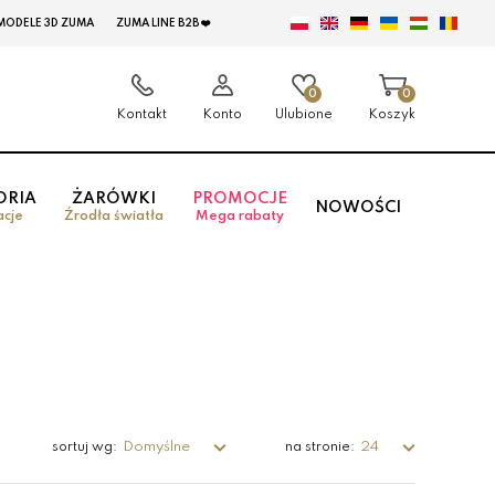
MODELE 3D ZUMA
ZUMA LINE B2B ❤️
0
0
Kontakt
Konto
Ulubione
Koszyk
ORIA
ŻARÓWKI
PROMOCJE
NOWOŚCI
acje
Źrodła światła
Mega rabaty
Domyślne
24
sortuj wg:
na stronie: