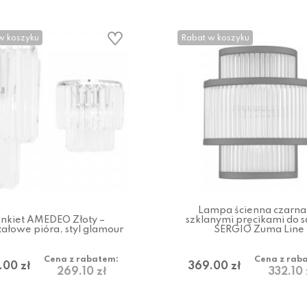
w koszyku
Rabat w koszyku
Lampa ścienna czarna
inkiet AMEDEO Złoty –
szklanymi pręcikami do s
tałowe pióra, styl glamour
SERGIO Zuma Line
Cena z rabatem:
Cena z rab
.00 zł
369.00 zł
269.10 zł
332.10 