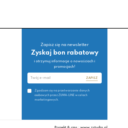
Zapisz się na newsletter
Zyskaj bon rabatowy
i otrzymuj informacje o nowościach i
promocjach!
ZAPISZ
Zgadzam się na przetwarzanie danych
osobowych przez ZUMA-LINE w celach
marketingowych.
Projekt & cms : www.zstudio.pl