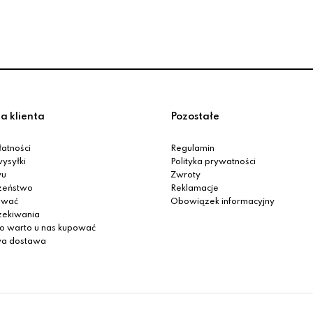
a klienta
Pozostałe
atności
Regulamin
ysyłki
Polityka prywatności
yu
Zwroty
zeństwo
Reklamacje
ować
Obowiązek informacyjny
zekiwania
o warto u nas kupować
a dostawa