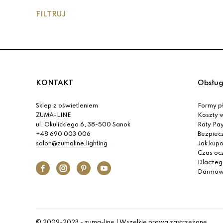
FILTRUJ
KONTAKT
Obsług
Sklep z oświetleniem
Formy pł
ZUMA-LINE
Koszty w
ul. Okulickiego 6, 38-500 Sanok
Raty Pa
+48 690 003 006
Bezpiec
salon@zumaline.lighting
Jak kup
Czas oc
Dlaczeg
Darmow
© 2009-2023 - zuma-line | Wszelkie prawa zastrzeżone