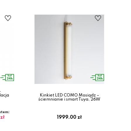
–
lacja
Kinkiet LED COMO Mosiądz –
ściemnianie i smart Tuya, 26W
atem:
zł
1999.00 zł