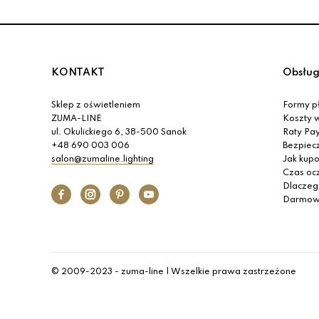
KONTAKT
Obsług
Sklep z oświetleniem
Formy pł
ZUMA-LINE
Koszty w
ul. Okulickiego 6, 38-500 Sanok
Raty Pa
+48 690 003 006
Bezpiec
salon@zumaline.lighting
Jak kup
Czas oc
Dlaczeg
Darmow
© 2009-2023 - zuma-line | Wszelkie prawa zastrzeżone