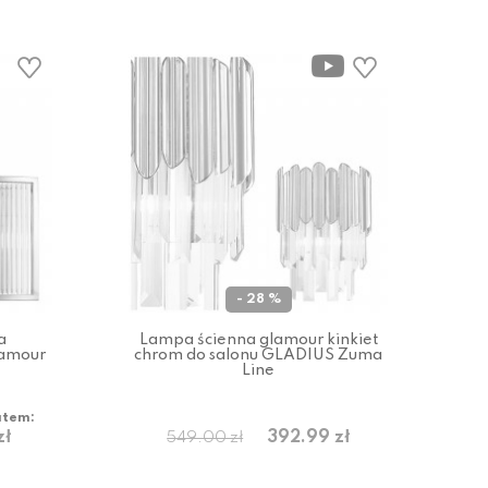
- 28 %
a
Lampa ścienna glamour kinkiet
lamour
chrom do salonu GLADIUS Zuma
Line
atem:
zł
392.99 zł
549.00 zł