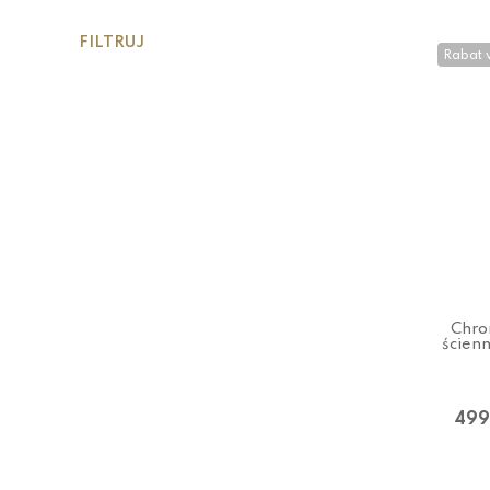
FILTRUJ
Rabat 
Chro
ścien
499