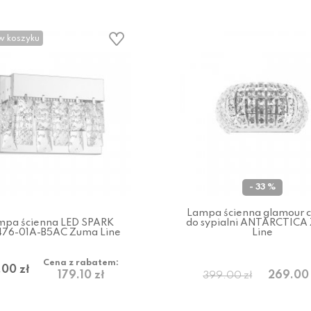
w koszyku
- 33 %
Lampa ścienna glamour 
mpa ścienna LED SPARK
do sypialni ANTARCTICA
76-01A-B5AC Zuma Line
Line
Cena z rabatem:
.00 zł
179.10 zł
269.00 
399.00 zł