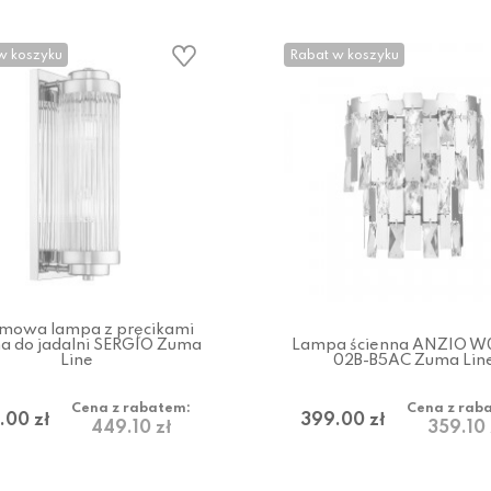
w koszyku
Rabat w koszyku
mowa lampa z pręcikami
na do jadalni SERGIO Zuma
Lampa ścienna ANZIO W
Line
02B-B5AC Zuma Lin
Cena z rabatem:
Cena z rab
.00 zł
399.00 zł
449.10 zł
359.10 