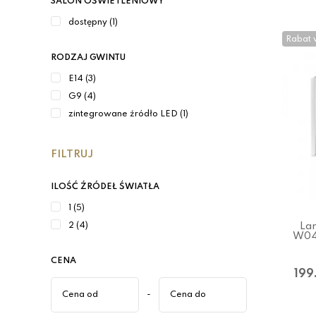
SALON OŚWIETLENIOWY
dostępny (1)
Rabat 
RODZAJ GWINTU
E14 (3)
G9 (4)
zintegrowane źródło LED (1)
FILTRUJ
ILOŚĆ ŹRÓDEŁ ŚWIATŁA
1 (5)
La
2 (4)
W04
CENA
199
-