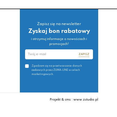
Zapisz się na newsletter
Zyskaj bon rabatowy
i otrzymuj informacje o nowościach i
promocjach!
ZAPISZ
Zgadzam się na przetwarzanie danych
osobowych przez ZUMA-LINE w celach
marketingowych.
Projekt & cms : www.zstudio.pl