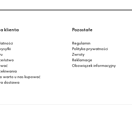
a klienta
Pozostałe
atności
Regulamin
ysyłki
Polityka prywatności
yu
Zwroty
zeństwo
Reklamacje
ować
Obowiązek informacyjny
zekiwania
o warto u nas kupować
a dostawa