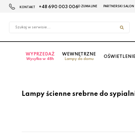
+48 690 003 006
O ZUMA LINE
PARTNERSKI SALON
KONTAKT
Przejdź
Przejdź
do menu
do
głównego
menu
w
stopce
WYPRZEDAŻ
WEWNĘTRZNE
OŚWIETLENI
Wysyłka w 48h
Lampy do domu
Lampy ścienne srebrne do sypialn