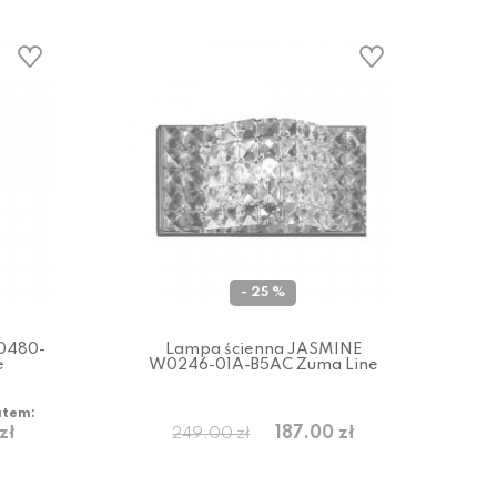
- 25 %
0480-
Lampa ścienna JASMINE
e
W0246-01A-B5AC Zuma Line
atem:
zł
187.00 zł
249.00 zł