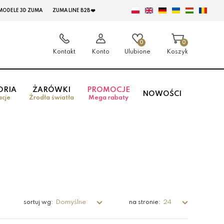
MODELE 3D ZUMA
ZUMA LINE B2B ❤️
0
0
Kontakt
Konto
Ulubione
Koszyk
ORIA
ŻARÓWKI
PROMOCJE
NOWOŚCI
acje
Źrodła światła
Mega rabaty
Domyślne
24
sortuj wg:
na stronie: