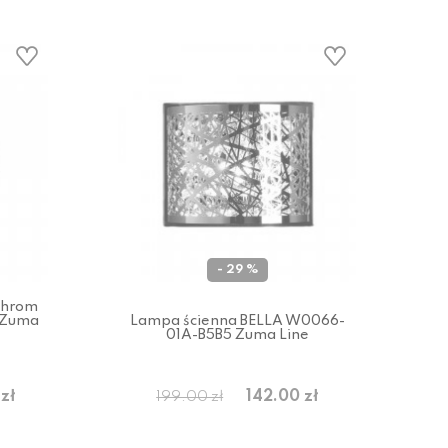
- 29 %
chrom
 Zuma
Lampa ścienna BELLA W0066-
01A-B5B5 Zuma Line
zł
142.00 zł
199.00 zł