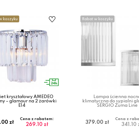
w koszyku
Rabat w koszyku
iet kryształowy AMEDEO
Lampa ścienna nocn
ny – glamour na 2 żarówki
klimatyczna do sypialni g
E14
SERGIO Zuma Line
Cena z rabatem:
Cena z rab
.00 zł
379.00 zł
269.10 zł
341.10 