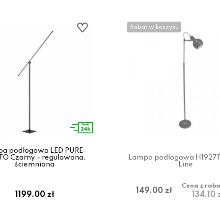
Rabat w koszyku
a podłogowa LED PURE-
O Czarny – regulowana,
Lampa podłogowa H1927
ściemniana
Line
Cena z rab
149.00 zł
1199.00 zł
134.10 