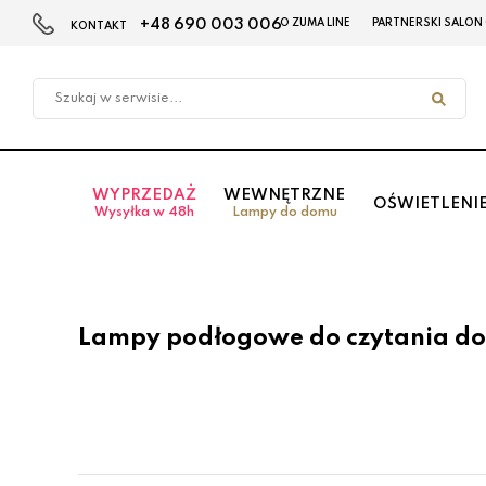
+48 690 003 006
O ZUMA LINE
PARTNERSKI SALON
KONTAKT
Przejdź
Przejdź
do menu
do
głównego
menu
w
stopce
WYPRZEDAŻ
WEWNĘTRZNE
OŚWIETLENI
Wysyłka w 48h
Lampy do domu
Lampy podłogowe do czytania do 