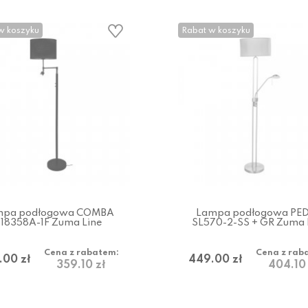
w koszyku
Rabat w koszyku
mpa podłogowa COMBA
Lampa podłogowa PE
18358A-1F Zuma Line
SL570-2-SS + GR Zuma 
Cena z rabatem:
Cena z rab
.00 zł
449.00 zł
359.10 zł
404.10 