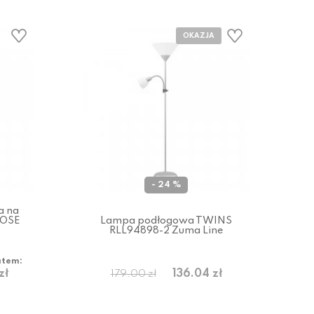
- 24 %
a na
JOSE
Lampa podłogowa TWINS
RLL94898-2 Zuma Line
atem:
zł
136.04 zł
179.00 zł