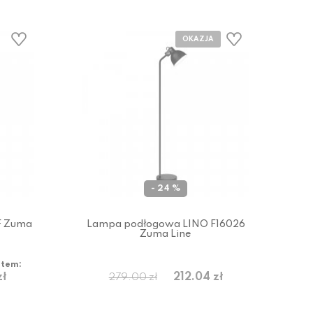
- 24 %
F Zuma
Lampa podłogowa LINO F16026
Zuma Line
atem:
zł
212.04 zł
279.00 zł