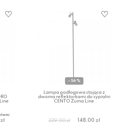
- 56 %
Lampa podłogowa stojąca z
DRO
dwoma reflektorkami do sypialni
Line
CENTO Zuma Line
atem:
zł
148.00 zł
339.00 zł