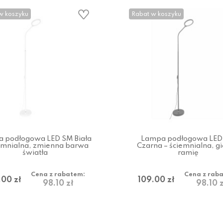
w koszyku
Rabat w koszyku
 podłogowa LED SM Biała
Lampa podłogowa LED
iemnialna, zmienna barwa
Czarna – ściemnialna, gi
światła
ramię
Cena z rabatem:
Cena z rab
.00 zł
109.00 zł
98.10 zł
98.10 z