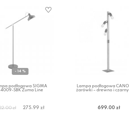
- 14 %
mpa podłogowa SIGMA
Lampa podłogowa CANOP
4009-SBK Zuma Line
żarówki – drewno i czarny
275.99 zł
699.00 zł
22.00 zł