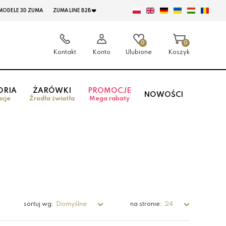
MODELE 3D ZUMA
ZUMA LINE B2B ❤️
0
0
Kontakt
Konto
Ulubione
Koszyk
ORIA
ŻARÓWKI
PROMOCJE
NOWOŚCI
acje
Źrodła światła
Mega rabaty
Domyślne
24
sortuj wg:
na stronie: