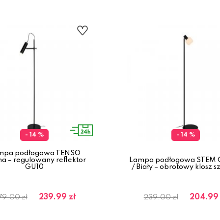
- 14 %
- 14 %
mpa podłogowa TENSO
na – regulowany reflektor
Lampa podłogowa STEM 
GU10
/ Biały – obrotowy klosz s
239.99 zł
204.99 
79.00 zł
239.00 zł