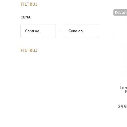
FILTRUJ
Rabat 
CENA
-
FILTRUJ
La
P
399