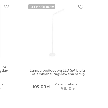
Rabat w koszyku
 SM
ętkie
Lampa podłogowa LED SM biała
– ściemniana, regulowane ramię
atem:
Cena z rabatem:
109.00 zł
ł
98.10 zł