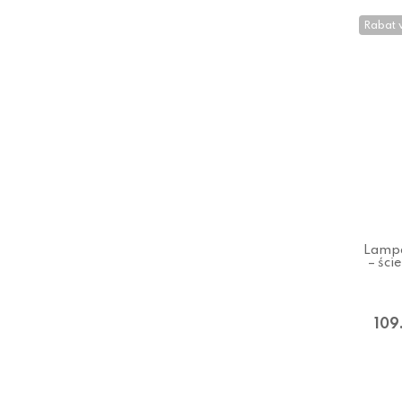
Rabat 
Lampa
– śc
109