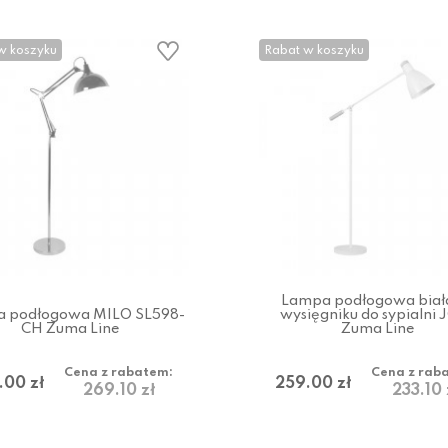
w koszyku
Rabat w koszyku
Lampa podłogowa biał
 podłogowa MILO SL598-
wysięgniku do sypialni 
CH Zuma Line
Zuma Line
Cena z rabatem:
Cena z rab
.00 zł
259.00 zł
269.10 zł
233.10 