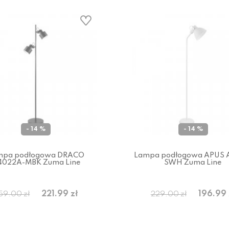
- 14 %
- 14 %
mpa podłogowa DRACO
Lampa podłogowa APUS 
4022A-MBK Zuma Line
SWH Zuma Line
221.99 zł
196.99 
59.00 zł
229.00 zł