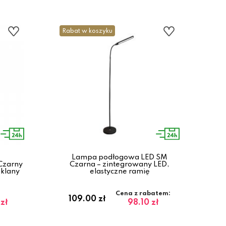
Rabat w koszyku
Lampa podłogowa LED SM
Czarny
Czarna – zintegrowany LED,
zklany
elastyczne ramię
Cena z rabatem:
109.00 zł
zł
98.10 zł