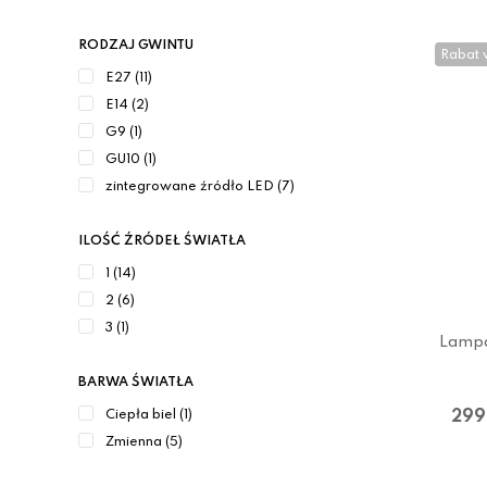
RODZAJ GWINTU
Rabat 
E27 (11)
E14 (2)
G9 (1)
GU10 (1)
zintegrowane źródło LED (7)
ILOŚĆ ŹRÓDEŁ ŚWIATŁA
1 (14)
2 (6)
3 (1)
Lampa
BARWA ŚWIATŁA
299
Ciepła biel (1)
Zmienna (5)