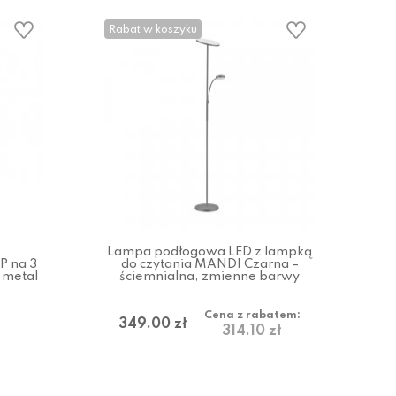
Rabat w koszyku
Lampa podłogowa LED z lampką
 na 3
do czytania MANDI Czarna –
 metal
ściemnialna, zmienne barwy
Cena z rabatem:
349.00 zł
314.10 zł