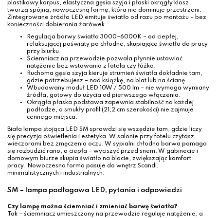
plastikowy korpus, elastyczna gęsia szyja i płaski okrągły klosz
tworzą spójną, nowoczesną formę, która nie dominuje przestrzeni.
Zintegrowane źródło LED emituje światło od razu po montażu – bez
konieczności dobierania żarówek.
Regulacja barwy światła 3000–6000K – od ciepłej,
relaksującej poświaty po chłodne, skupiające światło do pracy
przy biurku.
Ściemniacz na przewodzie pozwala płynnie ustawiać
natężenie bez wstawania z fotela czy łóżka.
Ruchoma gęsia szyja kieruje strumień światła dokładnie tam,
gdzie potrzebujesz – nad książkę, na blat lub na ścianę.
Wbudowany moduł LED 10W / 500 lm – nie wymaga wymiany
źródła, gotowy do użycia od pierwszego włączenia.
Okrągła płaska podstawa zapewnia stabilność na każdej
podłodze, a smukły profil (21,2 cm szerokości) nie zajmuje
cennego miejsca.
Biała lampa stojąca LED SM sprawdzi się wszędzie tam, gdzie liczy
się precyzja oświetlenia i estetyka. W salonie przy fotelu czytasz
wieczorami bez zmęczenia oczu. W sypialni chłodna barwa pomaga
się rozbudzić rano, a ciepła – wyciszyć przed snem. W gabinecie i
domowym biurze skupia światło na blacie, zwiększając komfort
pracy. Nowoczesna forma pasuje do wnętrz Scandi,
minimalistycznych i industrialnych.
SM – lampa podłogowa LED, pytania i odpowiedzi
Czy lampę można ściemniać i zmieniać barwę światła?
Tak – ściemniacz umieszczony na przewodzie reguluje natężenie, a