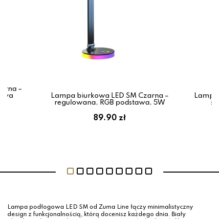
arna –
arwa
Lampa biurkowa LED SM Czarna –
Lampa 
regulowana, RGB podstawa, 5W
śc
89.90 zł
Lampa podłogowa LED SM od Zuma Line łączy minimalistyczny
design z funkcjonalnością, którą docenisz każdego dnia. Biały