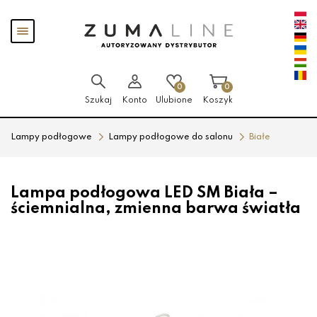
Przejdź
Przejdź
Pokaż
do menu
do
menu
głównego
menu
w
stopce
0
0
Szukaj
Konto
Ulubione
Koszyk
Lampy podłogowe
Lampy podłogowe do salonu
Białe
Lampa podłogowa LED SM Biała –
ściemnialna, zmienna barwa światła