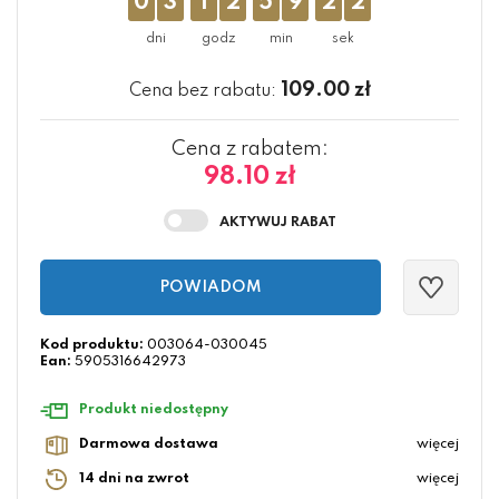
0
3
1
2
5
9
2
1
109.00
zł
Cena bez rabatu:
Cena z rabatem:
98.10 zł
POWIADOM
Kod produktu:
003064-030045
Ean:
5905316642973
Produkt niedostępny
Darmowa dostawa
więcej
14 dni na zwrot
więcej