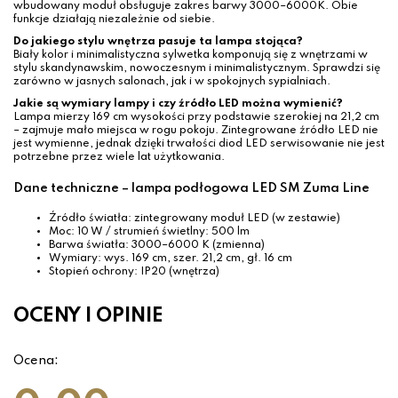
wbudowany moduł obsługuje zakres barwy 3000–6000K. Obie
funkcje działają niezależnie od siebie.
Do jakiego stylu wnętrza pasuje ta lampa stojąca?
Biały kolor i minimalistyczna sylwetka komponują się z wnętrzami w
stylu skandynawskim, nowoczesnym i minimalistycznym. Sprawdzi się
zarówno w jasnych salonach, jak i w spokojnych sypialniach.
Jakie są wymiary lampy i czy źródło LED można wymienić?
Lampa mierzy 169 cm wysokości przy podstawie szerokiej na 21,2 cm
– zajmuje mało miejsca w rogu pokoju. Zintegrowane źródło LED nie
jest wymienne, jednak dzięki trwałości diod LED serwisowanie nie jest
potrzebne przez wiele lat użytkowania.
Dane techniczne – lampa podłogowa LED SM Zuma Line
Źródło światła: zintegrowany moduł LED (w zestawie)
Moc: 10 W / strumień świetlny: 500 lm
Barwa światła: 3000–6000 K (zmienna)
Wymiary: wys. 169 cm, szer. 21,2 cm, gł. 16 cm
Stopień ochrony: IP20 (wnętrza)
OCENY I OPINIE
Ocena: