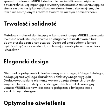
sprawia, że lampa MURIEL doskonale rozświetli nawet większe
powierzchnie. Jej imponujące wymiary (60x60x150 cm) sprawiają, że
stanie się ona nie tylko wyjątkowym elementem dekoracyjnym, ale
także niezastąpionym źródłem światła w każdym pomieszczeniu.
Trwałość i solidność
Metalowy materiał dominujący w konstrukcji lampy MURIEL zapewnia
trwałość produktu, co pozwala na długotrwałe użytkowanie bez
obaw o uszkodzenia czy zużycie. Dzięki solidnej budowie lampa
będzie służyć przez wiele lat, zachowując swoje pierwotne walory
i charakter.
Elegancki design
Niebanalne połączenie kolorów lampy - czarnego, żółtego i złotego,
nadaje jej niezwykłego charakteru i ekskluzywnego wyglądu.
Dodatkowo, szklane elementy wprowadzają elegancki urok do
wnętrza, tworząc estetyczny i designerski element dekoracyjny.
Lampa MURIEL stanowi doskonałe połączenie funkcjonalności
z unikatowym designem.
Optymalne oświetlenie