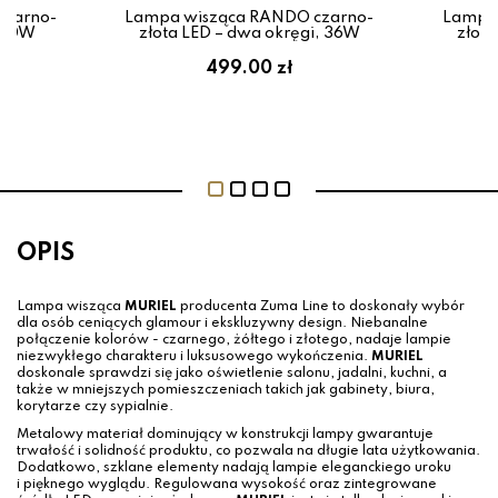
czarno-
Lampa wisząca RANDO czarno-
Lampa 
D 40W
złota LED – dwa okręgi, 36W
złoto
499.00 zł
OPIS
Lampa wisząca
MURIEL
producenta Zuma Line to doskonały wybór
dla osób ceniących glamour i ekskluzywny design. Niebanalne
połączenie kolorów - czarnego, żółtego i złotego, nadaje lampie
niezwykłego charakteru i luksusowego wykończenia.
MURIEL
doskonale sprawdzi się jako oświetlenie salonu, jadalni, kuchni, a
także w mniejszych pomieszczeniach takich jak gabinety, biura,
korytarze czy sypialnie.
Metalowy materiał dominujący w konstrukcji lampy gwarantuje
trwałość i solidność produktu, co pozwala na długie lata użytkowania.
Dodatkowo, szklane elementy nadają lampie eleganckiego uroku
i pięknego wyglądu. Regulowana wysokość oraz zintegrowane