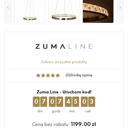
Zobacz wszystkie produkty
(0)
Dodaj opinię
Zuma Line - Uruchom kod!
0
7
0
7
4
5
0
3
1199.00
zł
Cena bez rabatu: