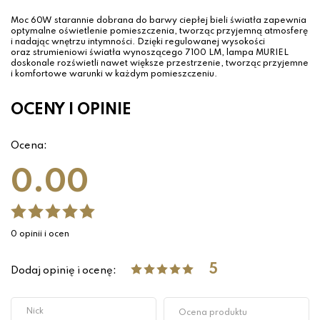
Moc 60W starannie dobrana do barwy ciepłej bieli światła zapewnia
optymalne oświetlenie pomieszczenia, tworząc przyjemną atmosferę
i nadając wnętrzu intymności. Dzięki regulowanej wysokości
oraz strumieniowi światła wynoszącego 7100 LM, lampa MURIEL
doskonale rozświetli nawet większe przestrzenie, tworząc przyjemne
i komfortowe warunki w każdym pomieszczeniu.
OCENY I OPINIE
Ocena:
0.00
0 opinii i ocen
5
Dodaj opinię i ocenę: