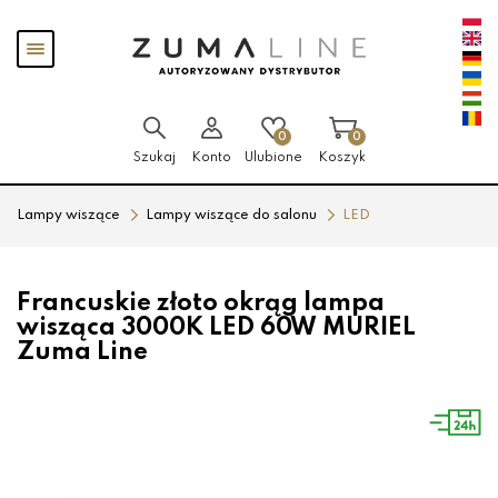
Przejdź
Przejdź
Pokaż
do menu
do
menu
głównego
menu
w
stopce
0
0
Szukaj
Konto
Ulubione
Koszyk
Lampy wiszące
Lampy wiszące do salonu
LED
Francuskie złoto okrąg lampa
wisząca 3000K LED 60W MURIEL
Zuma Line