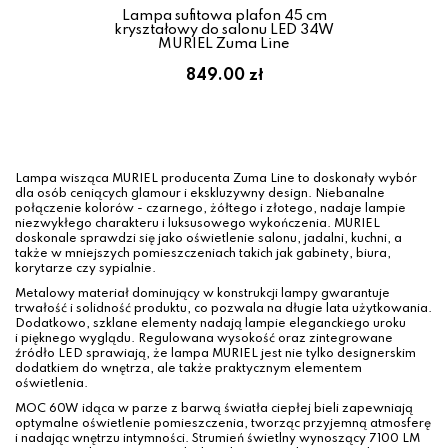
Lampa sufitowa plafon 45 cm
kryształowy do salonu LED 34W
MURIEL Zuma Line
849.00 zł
Lampa wisząca MURIEL producenta Zuma Line to doskonały wybór
dla osób ceniących glamour i ekskluzywny design. Niebanalne
połączenie kolorów - czarnego, żółtego i złotego, nadaje lampie
niezwykłego charakteru i luksusowego wykończenia. MURIEL
doskonale sprawdzi się jako oświetlenie salonu, jadalni, kuchni, a
także w mniejszych pomieszczeniach takich jak gabinety, biura,
korytarze czy sypialnie.
Metalowy materiał dominujący w konstrukcji lampy gwarantuje
trwałość i solidność produktu, co pozwala na długie lata użytkowania.
Dodatkowo, szklane elementy nadają lampie eleganckiego uroku
i pięknego wyglądu. Regulowana wysokość oraz zintegrowane
źródło LED sprawiają, że lampa MURIEL jest nie tylko designerskim
dodatkiem do wnętrza, ale także praktycznym elementem
oświetlenia.
MOC 60W idąca w parze z barwą światła ciepłej bieli zapewniają
optymalne oświetlenie pomieszczenia, tworząc przyjemną atmosferę
i nadając wnętrzu intymności. Strumień świetlny wynoszący 7100 LM