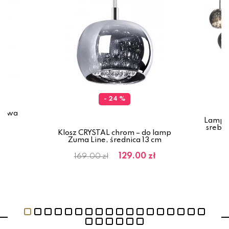
- 24 %
orowa
1W,
Lampa 
srebrn
Klosz CRYSTAL chrom – do lamp
Zuma Line, średnica 13 cm
6
129.00 zł
169.00 zł