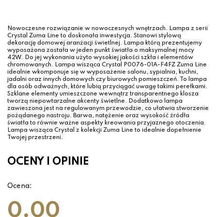
Nowoczesne rozwiązanie w nowoczesnych wnętrzach. Lampa z serii
Crystal Zuma Line to doskonała inwestycja. Stanowi stylową
dekorację domowej aranżacji świetlnej. Lampa którą prezentujemy
wyposażona została w jeden punkt światła o maksymalnej mocy
42W. Do jej wykonania użyto wysokiej jakości szkła i elementów
chromowanych. Lampa wisząca Crystal P0076-01A-F4FZ Zuma Line
idealnie wkomponuje się w wyposażenie salonu, sypialnia, kuchni,
jadalni oraz innych domowych czy biurowych pomieszczeń. To lampa
dla osób odważnych, które lubią przyciągać uwagę takimi perełkami.
Szklane elementy umieszczone wewnątrz transparentnego klosza
tworzą niepowtarzalne akcenty świetlne. Dodatkowo lampa
zawieszona jest na regulowanym przewodzie, co ułatwia stworzenie
pożądanego nastroju. Barwa, natężenie oraz wysokość źródła
światła to równie ważne aspekty kreowania przyjaznego otoczenia.
Lampa wisząca Crystal z kolekcji Zuma Line to idealnie dopełnienie
Twojej przestrzeni.
OCENY I OPINIE
Ocena:
0.00