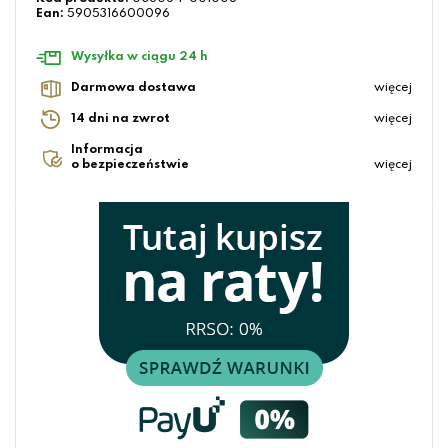
Ean:
5905316600096
Wysyłka w ciągu 24 h
Darmowa dostawa
więcej
14 dni na zwrot
więcej
Informacja
o bezpieczeństwie
więcej