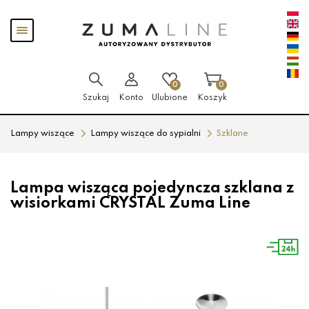
Przejdź
Przejdź
Pokaż
do menu
do
menu
głównego
menu
w
stopce
0
0
Szukaj
Konto
Ulubione
Koszyk
Lampy wiszące
Lampy wiszące do sypialni
Szklane
Lampa wisząca pojedyncza szklana z
wisiorkami CRYSTAL Zuma Line