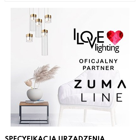
SPECYFIKACJA URZĄDZENIA