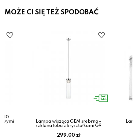
MOŻE CI SIĘ TEŻ SPODOBAĆ
a 10
ałowymi
Lampa wisząca GEM srebrna –
Lamp
szklana tuba z kryształkami G9
s
299.00 zł