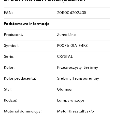
EAN:
2011004202435
Podstawowe informacje
Producent:
Zuma Line
Symbol:
P0076-01A-F4FZ
Seria:
CRYSTAL
Kolor:
Przezroczysty, Srebrny
Kolor producenta:
Srebrny|Transparentny
Styl:
Glamour
Rodzaj:
Lampy wiszące
Materiał dominujący:
Metal|Kryształ|Szkło