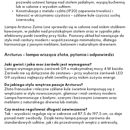
pozwala ustawić lampę nad stołem jadalnym, wyspą kuchenną
lub w salonie z wysokim sufitem.
Konstrukacja z metalu i szkła (IP20) zapewnia trwałość i
łatwość w utrzymaniu czystości – szklane kule czyścisz suchą
ściereczką.
Lampa Arcturus Zuma Line sprawdzi się w salonie nad niskim stolikiem
kawowym, w jadalni nad prostokątnym stołem oraz w sypialni jako
efektowny punkt świetlny przy łóżku. Pionowy układ kul nawiązuje do
stylu mid-century modern i współczesnego minimalizmu, dlatego
harmonizuje z jasnymi meblami, betonem i naturalnym drewnem.
Arcturus – lampa wisząca złota, pytania i odpowiedzi
Jaki gwint i jaka moc żarówki jest wymagana?
Lampa wymaga pięciu żarówek G9 o maksymalnej mocy 4 W każda.
Żarówki nie są dołączone do zestawu – przy wyborze żarówek LED
G9 uzyskasz najlepszy efekt świetlny przy niskim zużyciu energii.
Do jakiego stylu wnętrza pasuje Arcturus?
Złoto francuskie i mleczne szklane kule świetnie komponują się z
wnętrzami w stylu nowoczesnym, glamour i mid-century modern.
Lampa harmonizuje z białymi, szarymi i beżowymi ścianami oraz
meblami z naturalnego drewna lub metalu.
Czy można regulować długość zawieszenia?
Tak – wysokość reguluje się w zakresie od 87,5 do 197,5 cm, co daje
ponad metr swobody. Dzięki temu lampa pasuje zarówno do
standardowych sufitów, jak i do przestronnych wnętrz z antresolą.