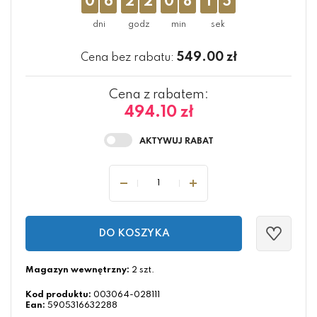
0
6
2
2
0
8
1
4
549.00
zł
Cena bez rabatu:
Cena z rabatem:
494.10 zł
DO KOSZYKA
Magazyn wewnętrzny:
2 szt.
Kod produktu:
003064-028111
Ean:
5905316632288