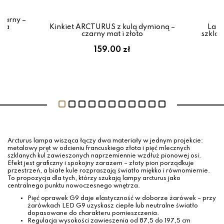
zarny –
cja
Kinkiet ARCTURUS z kulą dymioną –
Lamp
czarny mat i złoto
szkla
159.00 zł
Arcturus lampa wisząca łączy dwa materiały w jednym projekcie:
metalowy pręt w odcieniu francuskiego złota i pięć mlecznych
szklanych kul zawieszonych naprzemiennie wzdłuż pionowej osi.
Efekt jest graficzny i spokojny zarazem – złoty pion porządkuje
przestrzeń, a białe kule rozpraszają światło miękko i równomiernie.
To propozycja dla tych, którzy szukają lampy arcturus jako
centralnego punktu nowoczesnego wnętrza.
Pięć oprawek G9 daje elastyczność w doborze żarówek – przy
żarówkach LED G9 uzyskasz ciepłe lub neutralne światło
dopasowane do charakteru pomieszczenia.
Regulacja wysokości zawieszenia od 87,5 do 197,5 cm