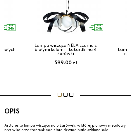
Lampa wisząca NELA czarna z
 białych
białymi kulami – kokardki na 4
Lampa
żarówki
na 
599.00 zł
OPIS
Arcturus to lampa wisząca na 5 żarówek, w której pionowy metalowy
pręt w kolorze francuskiego złota dźwiga białe szklane kule