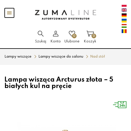
Przejdź
Przejdź
Pokaż
do menu
do
menu
głównego
menu
w
stopce
0
0
Szukaj
Konto
Ulubione
Koszyk
Lampy wiszące
Lampy wiszące do salonu
Nad stół
Lampa wisząca Arcturus złota – 5
białych kul na pręcie