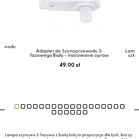
rzewodu
ik
Adapter do Szynoprzewodu 3-
Lampa
fazowego Biały – mocowanie opraw
szkl
49.00 zł
Lampa szynowa 3-fazowa z białą kulą to propozycja dla tych, którzy