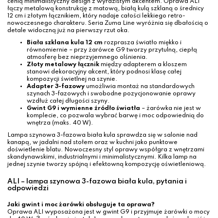
cenią minimalistyczny design z wyrazistym akcentem. Oprawa ALI
łączy metalową konstrukcję z matową, białą kulą szklaną o średnicy
12 cm i złotym łącznikiem, który nadaje całości lekkiego retro-
nowoczesnego charakteru. Seria Zuma Line wyróżnia się dbałością o
detale widoczną już na pierwszy rzut oka.
Biała szklana kula 12 cm
rozprasza światło miękko i
równomiernie – przy żarówce G9 tworzy przytulną, ciepłą
atmosferę bez nieprzyjemnego olśnienia.
Złoty metalowy łącznik
między adapterem a kloszem
stanowi dekoracyjny akcent, który podnosi klasę całej
kompozycji świetlnej na szynie.
Adapter 3-fazowy
umożliwia montaż na standardowych
szynach 3-fazowych i swobodne pozycjonowanie oprawy
wzdłuż całej długości szyny.
Gwint G9 i wymienne źródło światła
– żarówka nie jest w
komplecie, co pozwala wybrać barwę i moc odpowiednią do
wnętrza (maks. 40 W).
Lampa szynowa 3-fazowa biała kula sprawdza się w salonie nad
kanapą, w jadalni nad stołem oraz w kuchni jako punktowe
doświetlenie blatu. Nowoczesny styl oprawy współgra z wnętrzami
skandynawskimi, industrialnymi i minimalistycznymi. Kilka lamp na
jednej szynie tworzy spójną i efektowną kompozycję oświetleniową.
ALI – lampa szynowa 3-fazowa biała kula, pytania i
odpowiedzi
Jaki gwint i moc żarówki obsługuje ta oprawa?
Oprawa ALI wyposażona jest w gwint G9 i przyjmuje żarówki o mocy