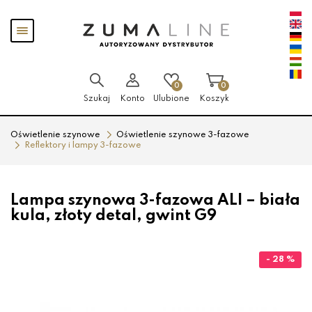
Przejdź
Przejdź
Pokaż
do menu
do
menu
głównego
menu
w
stopce
0
0
Szukaj
Konto
Ulubione
Koszyk
Oświetlenie szynowe
Oświetlenie szynowe 3-fazowe
Reflektory i lampy 3-fazowe
Lampa szynowa 3-fazowa ALI – biała
kula, złoty detal, gwint G9
- 28 %