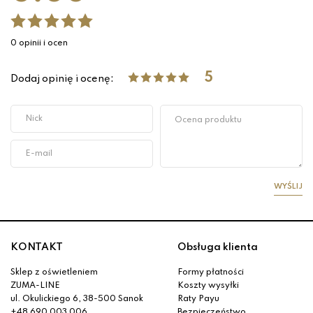
0 opinii i ocen
5
Dodaj opinię i ocenę:
WYŚLIJ
KONTAKT
Obsługa klienta
Sklep z oświetleniem
Formy płatności
ZUMA-LINE
Koszty wysyłki
ul. Okulickiego 6, 38-500 Sanok
Raty Payu
+48 690 003 006
Bezpieczeństwo