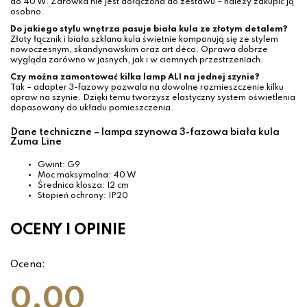
do 40 W. Żarówka nie jest dołączona do zestawu – należy zakupić ją
osobno.
Do jakiego stylu wnętrza pasuje biała kula ze złotym detalem?
Złoty łącznik i biała szklana kula świetnie komponują się ze stylem
nowoczesnym, skandynawskim oraz art déco. Oprawa dobrze
wygląda zarówno w jasnych, jak i w ciemnych przestrzeniach.
Czy można zamontować kilka lamp ALI na jednej szynie?
Tak – adapter 3-fazowy pozwala na dowolne rozmieszczenie kilku
opraw na szynie. Dzięki temu tworzysz elastyczny system oświetlenia
dopasowany do układu pomieszczenia.
Dane techniczne – lampa szynowa 3-fazowa biała kula
Zuma Line
Gwint: G9
Moc maksymalna: 40 W
Średnica klosza: 12 cm
Stopień ochrony: IP20
OCENY I OPINIE
Ocena:
0.00