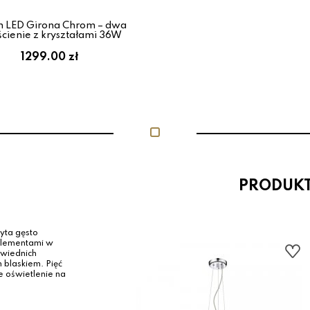
n LED Girona Chrom – dwa
ścienie z kryształami 36W
1299.00 zł
PRODUK
yta gęsto
elementami w
powiednich
blaskiem. Pięć
 oświetlenie na