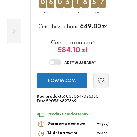
0
6
0
5
1
6
5
6
649.00
zł
Cena bez rabatu:
Cena z rabatem:
584.10 zł
POWIADOM
Kod produktu:
003064-026350
Ean:
5905316627369
Produkt niedostępny
Darmowa dostawa
więcej
14 dni na zwrot
więcej