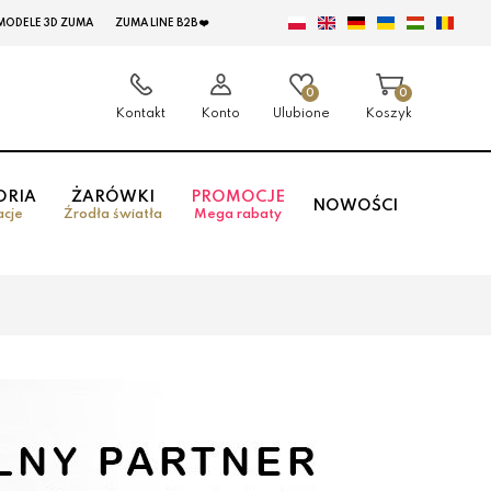
MODELE 3D ZUMA
ZUMA LINE B2B ❤️
0
0
Kontakt
Konto
Ulubione
Koszyk
ORIA
ŻARÓWKI
PROMOCJE
NOWOŚCI
acje
Źrodła światła
Mega rabaty