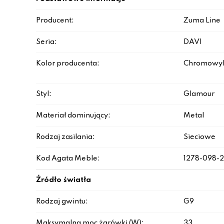
Producent:
Zuma Line
Seria:
DAVI
Kolor producenta:
Chromowy|
Styl:
Glamour
Materiał dominujący:
Metal
Rodzaj zasilania:
Sieciowe
Kod Agata Meble:
1278-098-
Źródło światła
Rodzaj gwintu:
G9
Maksymalna moc żarówki (W):
33