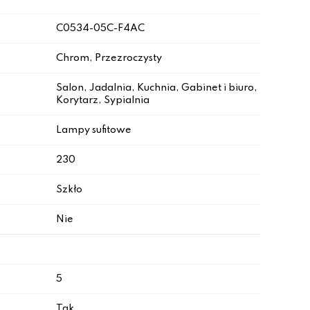
C0534-05C-F4AC
Chrom, Przezroczysty
Salon, Jadalnia, Kuchnia, Gabinet i biuro,
Korytarz, Sypialnia
Lampy sufitowe
230
Szkło
Nie
5
Tak