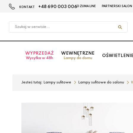
+48 690 003 006
O ZUMA LINE
PARTNERSKI SALON
KONTAKT
Przejdź
Przejdź
do menu
do
głównego
menu
w
stopce
WYPRZEDAŻ
WEWNĘTRZNE
OŚWIETLENI
Wysyłka w 48h
Lampy do domu
Jesteś tutaj:
Lampy sufitowe
Lampy sufitowe do salonu
K