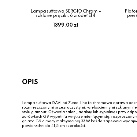
Lampa sufitowa SERGIO Chrom –
Plafo
szklane pręciki, 6 źródeł E14
pier
1399.00 zł
OPIS
Lampa sufitowa DAVI od Zuma Line to chromowa oprawa pokr
rozmieszczonymi przezroczystymi, wielościennymi szklanymi 
stylu glamour. Oświetla salon, jadalnię lub sypialnię i przy od
żarówkach G9 wypełnia wnętrze mieniącym się, rozproszonym 
gniazd G9 o mocy maksymalnej 33 W każde zapewnia wydajne
powierzchni do 41,5 cm szerokości.