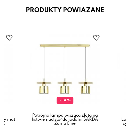
PRODUKTY POWIAZANE
- 14 %
Potrójna lampa wisząca złota na
ały mat
listwie nad stół do jadalni SARDA
Lam
ska
Zuma Line
cyl