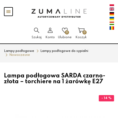
Przejdź
Przejdź
Pokaż
do menu
do
menu
głównego
menu
w
stopce
0
0
Szukaj
Konto
Ulubione
Koszyk
Lampy podłogowe
Lampy podłogowe do sypialni
Nowoczesne
Lampa podłogowa SARDA czarno-
złota – torchiere na 1 żarówkę E27
- 14 %