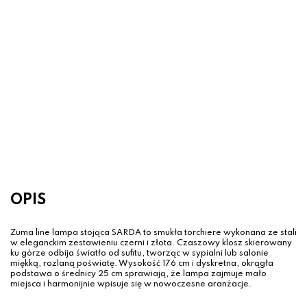
Lampa podłogowa LED RAVON
Czarny Złoty – zintegrowane LED
36W
599.00 zł
OPIS
Zuma line lampa stojąca SARDA to smukła torchiere wykonana ze stali
w eleganckim zestawieniu czerni i złota. Czaszowy klosz skierowany
ku górze odbija światło od sufitu, tworząc w sypialni lub salonie
miękką, rozlaną poświatę. Wysokość 176 cm i dyskretna, okrągła
podstawa o średnicy 25 cm sprawiają, że lampa zajmuje mało
miejsca i harmonijnie wpisuje się w nowoczesne aranżacje.