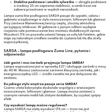
Stabilna podstawa i smukła sylwetka
— okrągła podstawa
o średnicy 25 cm zapewnia stabilność, a cienki trzon nie
zabiera przestrzeni w wąskich narożnikach.
Lampa zuma line podłogowa SARDA pasuje do sypialni, salonu i
gabinetu urządzonego w stylu nowoczesnym, loftowym lub glamour.
Przy żarówce filamentowej tworzy ciepłą, złocistą atmosferę
sprzyjającą relaksowi. W gabinecie z jasnym sufitem wydajnie
rozjaśnia całe pomieszczenie bez montażu dodatkowych opraw.
Wysokość 176 cm pozwala ustawić lampę za sofą lub fotelem, gdzie
staje się naturalnym źródłem światła do czytania lub tła dla strefy
wypoczynkowej.
SARDA – lampa podłogowa Zuma Line, pytania i
odpowiedzi
Jaki gwint i moc żarówki przyjmuje lampa SARDA?
Lampa wyposażona jest w oprawkę E27 i obsługuje żarówki o mocy
do 40 W. Możesz zastosować zarówno klasyczną żarówkę, jak i
energooszczędną LED — źródło światła nie jest dołączone do
zestawu.
Do jakiego stylu wnętrza pasuje seria SARDA?
Czarno-złota kolorystyka doskonale współgra z aranżacjami
nowoczesnym, loftowym i glamour. Lampę można zestawić z
czarnymi ramami mebli lub złotymi dodatkami, by uzyskać spójny
efekt.
Czy wysokość lampy można regulować?
Lampa SARDA ma stałą wysokość 176 cm — trzon nie jest