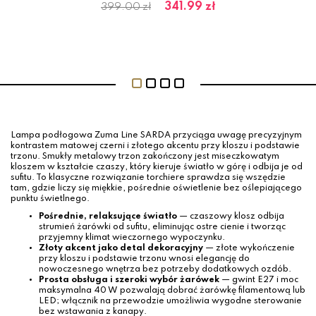
ł
341.99 zł
399.00 zł
Lampa podłogowa Zuma Line SARDA przyciąga uwagę precyzyjnym
kontrastem matowej czerni i złotego akcentu przy kloszu i podstawie
trzonu. Smukły metalowy trzon zakończony jest miseczkowatym
kloszem w kształcie czaszy, który kieruje światło w górę i odbija je od
sufitu. To klasyczne rozwiązanie torchiere sprawdza się wszędzie
tam, gdzie liczy się miękkie, pośrednie oświetlenie bez oślepiającego
punktu świetlnego.
Pośrednie, relaksujące światło
— czaszowy klosz odbija
strumień żarówki od sufitu, eliminując ostre cienie i tworząc
przyjemny klimat wieczornego wypoczynku.
Złoty akcent jako detal dekoracyjny
— złote wykończenie
przy kloszu i podstawie trzonu wnosi elegancję do
nowoczesnego wnętrza bez potrzeby dodatkowych ozdób.
Prosta obsługa i szeroki wybór żarówek
— gwint E27 i moc
maksymalna 40 W pozwalają dobrać żarówkę filamentową lub
LED; włącznik na przewodzie umożliwia wygodne sterowanie
bez wstawania z kanapy.