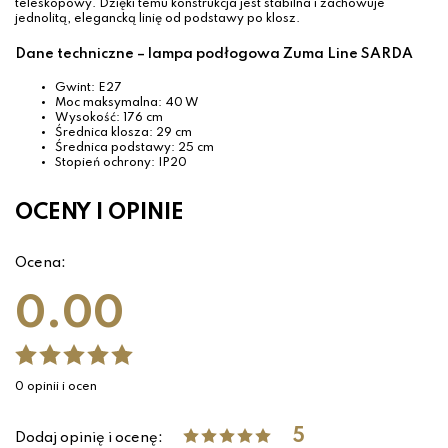
teleskopowy. Dzięki temu konstrukcja jest stabilna i zachowuje
jednolitą, elegancką linię od podstawy po klosz.
Dane techniczne – lampa podłogowa Zuma Line SARDA
Gwint: E27
Moc maksymalna: 40 W
Wysokość: 176 cm
Średnica klosza: 29 cm
Średnica podstawy: 25 cm
Stopień ochrony: IP20
OCENY I OPINIE
Ocena:
0.00
0 opinii i ocen
5
Dodaj opinię i ocenę: