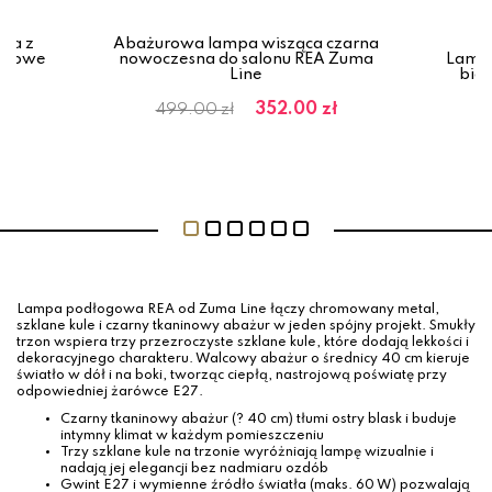
ta z
Abażurowa lampa wisząca czarna
tałowe
nowoczesna do salonu REA Zuma
Lampa
Line
biał
352.00 zł
499.00 zł
Lampa podłogowa REA od Zuma Line łączy chromowany metal,
szklane kule i czarny tkaninowy abażur w jeden spójny projekt. Smukły
trzon wspiera trzy przezroczyste szklane kule, które dodają lekkości i
dekoracyjnego charakteru. Walcowy abażur o średnicy 40 cm kieruje
światło w dół i na boki, tworząc ciepłą, nastrojową poświatę przy
odpowiedniej żarówce E27.
Czarny tkaninowy abażur (? 40 cm) tłumi ostry blask i buduje
intymny klimat w każdym pomieszczeniu
Trzy szklane kule na trzonie wyróżniają lampę wizualnie i
nadają jej elegancji bez nadmiaru ozdób
Gwint E27 i wymienne źródło światła (maks. 60 W) pozwalają