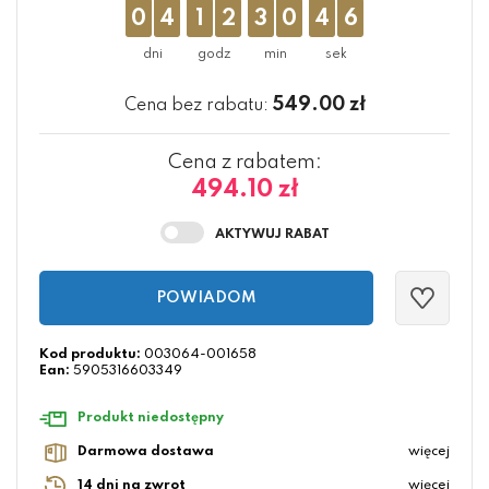
0
4
1
2
3
0
4
5
549.00
zł
Cena bez rabatu:
Cena z rabatem:
494.10 zł
POWIADOM
Kod produktu:
003064-001658
Ean:
5905316603349
Produkt niedostępny
Darmowa dostawa
więcej
14 dni na zwrot
więcej