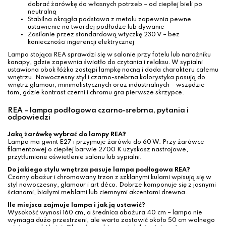
dobrać żarówkę do własnych potrzeb – od ciepłej bieli po
neutralną
Stabilna okrągła podstawa z metalu zapewnia pewne
ustawienie na twardej podłodze lub dywanie
Zasilanie przez standardową wtyczkę 230 V – bez
konieczności ingerencji elektrycznej
Lampa stojąca REA sprawdzi się w salonie przy fotelu lub narożniku
kanapy, gdzie zapewnia światło do czytania i relaksu. W sypialni
ustawiona obok łóżka zastąpi lampkę nocną i doda charakteru całemu
wnętrzu. Nowoczesny styl i czarno-srebrna kolorystyka pasują do
wnętrz glamour, minimalistycznych oraz industrialnych – wszędzie
tam, gdzie kontrast czerni i chromu gra pierwsze skrzypce.
REA – lampa podłogowa czarno-srebrna, pytania i
odpowiedzi
Jaką żarówkę wybrać do lampy REA?
Lampa ma gwint E27 i przyjmuje żarówki do 60 W. Przy żarówce
filamentowej o ciepłej barwie 2700 K uzyskasz nastrojowe,
przytłumione oświetlenie salonu lub sypialni.
Do jakiego stylu wnętrza pasuje lampa podłogowa REA?
Czarny abażur i chromowany trzon z szklanymi kulami wpisują się w
styl nowoczesny, glamour i art déco. Dobrze komponuje się z jasnymi
ścianami, białymi meblami lub ciemnymi akcentami drewna.
Ile miejsca zajmuje lampa i jak ją ustawić?
Wysokość wynosi 160 cm, a średnica abażura 40 cm – lampa nie
wymaga dużo przestrzeni, ale warto zostawić około 50 cm wolnego