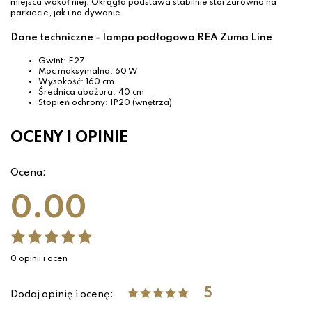
miejsca wokół niej. Okrągła podstawa stabilnie stoi zarówno na
parkiecie, jak i na dywanie.
Dane techniczne – lampa podłogowa REA Zuma Line
Gwint: E27
Moc maksymalna: 60 W
Wysokość: 160 cm
Średnica abażura: 40 cm
Stopień ochrony: IP20 (wnętrza)
OCENY I OPINIE
Ocena:
0.00
0 opinii i ocen
5
Dodaj opinię i ocenę: