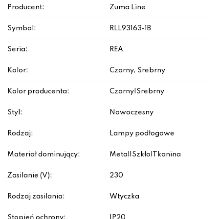
Producent:
Zuma Line
Symbol:
RLL93163-1B
Seria:
REA
Kolor:
Czarny, Srebrny
Kolor producenta:
Czarny|Srebrny
Styl:
Nowoczesny
Rodzaj:
Lampy podłogowe
Materiał dominujący:
Metal|Szkło|Tkanina
Zasilanie (V):
230
Rodzaj zasilania:
Wtyczka
Stopień ochrony:
IP20