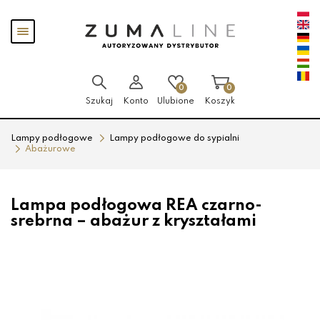
Przejdź
Przejdź
Pokaż
do menu
do
menu
głównego
menu
w
stopce
0
0
Szukaj
Konto
Ulubione
Koszyk
Lampy podłogowe
Lampy podłogowe do sypialni
Abażurowe
Lampa podłogowa REA czarno-
srebrna – abażur z kryształami