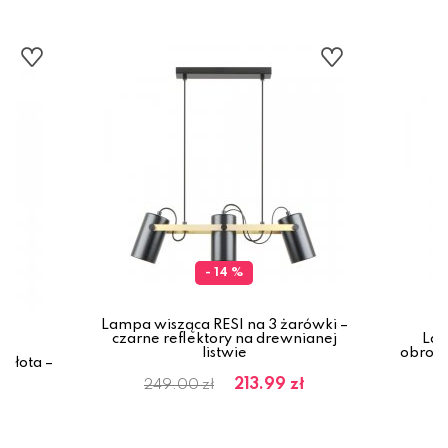
- 14 %
Lampa wisząca RESI na 3 żarówki –
czarne reflektory na drewnianej
Lam
listwie
obroto
złota –
wy
213.99 zł
249.00 zł
ł