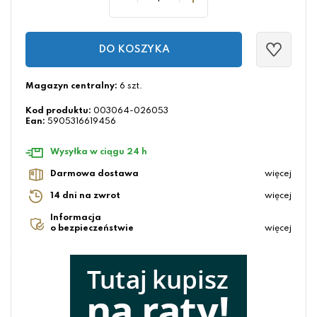
DO KOSZYKA
Magazyn centralny:
6 szt.
Kod produktu:
003064-026053
Ean:
5905316619456
Wysyłka w ciągu 24 h
Darmowa dostawa
więcej
14 dni na zwrot
więcej
Informacja
o bezpieczeństwie
więcej