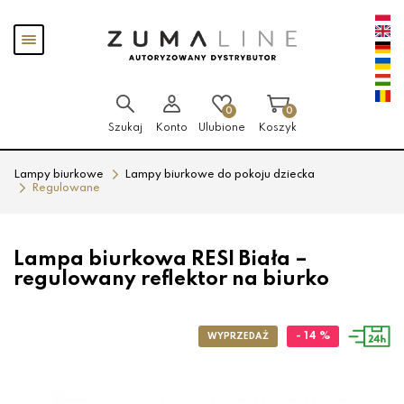
Przejdź
Przejdź
Pokaż
do menu
do
menu
głównego
menu
w
stopce
0
0
Szukaj
Konto
Ulubione
Koszyk
Lampy biurkowe
Lampy biurkowe do pokoju dziecka
Regulowane
Lampa biurkowa RESI Biała –
regulowany reflektor na biurko
- 14 %