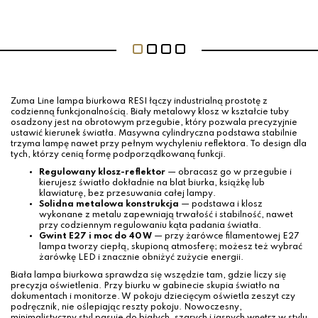
Zuma Line lampa biurkowa RESI łączy industrialną prostotę z
codzienną funkcjonalnością. Biały metalowy klosz w kształcie tuby
osadzony jest na obrotowym przegubie, który pozwala precyzyjnie
ustawić kierunek światła. Masywna cylindryczna podstawa stabilnie
trzyma lampę nawet przy pełnym wychyleniu reflektora. To design dla
tych, którzy cenią formę podporządkowaną funkcji.
Regulowany klosz-reflektor
— obracasz go w przegubie i
kierujesz światło dokładnie na blat biurka, książkę lub
klawiaturę, bez przesuwania całej lampy.
Solidna metalowa konstrukcja
— podstawa i klosz
wykonane z metalu zapewniają trwałość i stabilność, nawet
przy codziennym regulowaniu kąta padania światła.
Gwint E27 i moc do 40 W
— przy żarówce filamentowej E27
lampa tworzy ciepłą, skupioną atmosferę; możesz też wybrać
żarówkę LED i znacznie obniżyć zużycie energii.
Biała lampa biurkowa sprawdza się wszędzie tam, gdzie liczy się
precyzja oświetlenia. Przy biurku w gabinecie skupia światło na
dokumentach i monitorze. W pokoju dziecięcym oświetla zeszyt czy
podręcznik, nie oślepiając reszty pokoju. Nowoczesny,