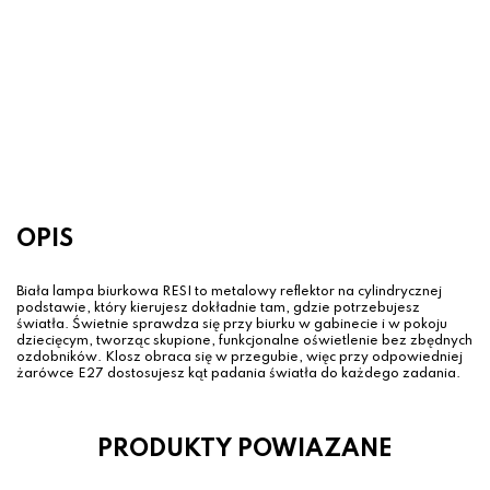
- 14 %
Lampa biurkowa ARIES Biała –
obrotowy klosz, metalowa
podstawa
110.99 zł
129.00 zł
OPIS
Biała lampa biurkowa RESI to metalowy reflektor na cylindrycznej
podstawie, który kierujesz dokładnie tam, gdzie potrzebujesz
światła. Świetnie sprawdza się przy biurku w gabinecie i w pokoju
dziecięcym, tworząc skupione, funkcjonalne oświetlenie bez zbędnych
ozdobników. Klosz obraca się w przegubie, więc przy odpowiedniej
żarówce E27 dostosujesz kąt padania światła do każdego zadania.
PRODUKTY POWIAZANE